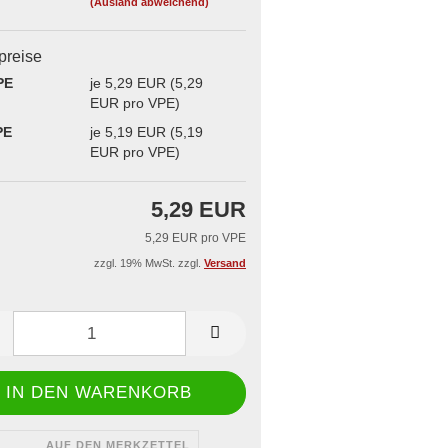
(Ausland abweichend)
iegelgerät & -rahmen
 Dönerboxen
aschallschweißgerät
lpreise
issbedarf
ge
PE
je 5,29 EUR (5,29
EUR pro VPE)
PE
je 5,19 EUR (5,19
EUR pro VPE)
5,29 EUR
5,29 EUR pro VPE
zzgl. 19% MwSt. zzgl.
Versand
AUF DEN MERKZETTEL