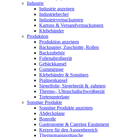
Industrie
Industrie anzeigen
Industriebecher
Industrieverpackungen
Kartons & Versandverpackungen
Klebebänder
Produktion
Produktion anzeigen
Backpapier, Zuschnitte, Rollen
Backzubehör
Folienabrollgerät
Gebäckkapsel
Gummiringe
Klebebänder & Sonstiges
Pralinenkapsel
Siegelfolie, Siegelgerät & -rahmen
Thermo-, Ultraschallschweißgerät
Tortenunterlage
Sonstige Produkte
Sonstige Produkte anzeigen
Abdeckplane
Bonrolle
Gastronomie & Catering Equipment
Kerzen für den Aussenbereich
Thermotransporttasche