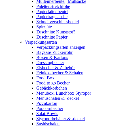
Mülleimerbeutel, Müllsäcke
Palettenstretchfolie
Papierfaltenbeutel
Papiertragetasche
Schnellverschlussbeutel
Spitztüte
Zuschnitte Kunststoff
Zuschnitte Papier
Verpackungsarten
Verpackungsarten anzeigen
Bagasse-Zuckerrohr
Boxen & Kartons
Dressingbecher
Eisbecher & Zubehör
Feinkostbecher & Schalen
Food Box
Food to go Becher
Gebäckkörbchen
Menübox, Lunchbox Styropor
Menüschalen & -deckel
Pizzakarton
Popcornbecher
Salat-Bowls
Styroporbehälter & -deckel
Sushischalen