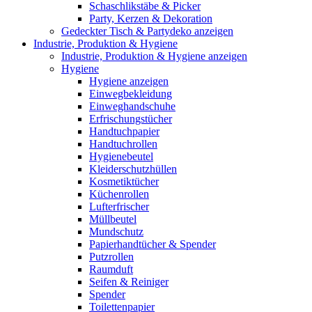
Schaschlikstäbe & Picker
Party, Kerzen & Dekoration
Gedeckter Tisch & Partydeko anzeigen
Industrie, Produktion & Hygiene
Industrie, Produktion & Hygiene anzeigen
Hygiene
Hygiene anzeigen
Einwegbekleidung
Einweghandschuhe
Erfrischungstücher
Handtuchpapier
Handtuchrollen
Hygienebeutel
Kleiderschutzhüllen
Kosmetiktücher
Küchenrollen
Lufterfrischer
Müllbeutel
Mundschutz
Papierhandtücher & Spender
Putzrollen
Raumduft
Seifen & Reiniger
Spender
Toilettenpapier