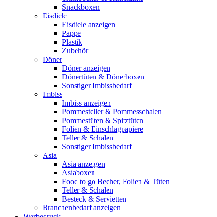
Snackboxen
Eisdiele
Eisdiele anzeigen
Pappe
Plastik
Zubehör
Döner
Döner anzeigen
Dönertüten & Dönerboxen
Sonstiger Imbissbedarf
Imbiss
Imbiss anzeigen
Pommesteller & Pommesschalen
Pommestüten & Spitztüten
Folien & Einschlagpapiere
Teller & Schalen
Sonstiger Imbissbedarf
Asia
Asia anzeigen
Asiaboxen
Food to go Becher, Folien & Tüten
Teller & Schalen
Besteck & Servietten
Branchenbedarf anzeigen
Werbedruck