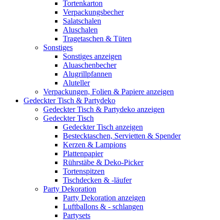
Tortenkarton
Verpackungsbecher
Salatschalen
Aluschalen
Tragetaschen & Tüten
Sonstiges
Sonstiges anzeigen
Aluaschenbecher
Alugrillpfannen
Aluteller
Verpackungen, Folien & Papiere anzeigen
Gedeckter Tisch & Partydeko
Gedeckter Tisch & Partydeko anzeigen
Gedeckter Tisch
Gedeckter Tisch anzeigen
Bestecktaschen, Servietten & Spender
Kerzen & Lampions
Plattenpapier
Rührstäbe & Deko-Picker
Tortenspitzen
Tischdecken & -läufer
Party Dekoration
Party Dekoration anzeigen
Luftballons & - schlangen
Partysets