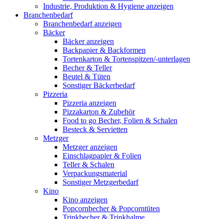
Industrie, Produktion & Hygiene anzeigen
Branchenbedarf
Branchenbedarf anzeigen
Bäcker
Bäcker anzeigen
Backpapier & Backformen
Tortenkarton & Tortenspitzen/-unterlagen
Becher & Teller
Beutel & Tüten
Sonstiger Bäckerbedarf
Pizzeria
Pizzeria anzeigen
Pizzakarton & Zubehör
Food to go Becher, Folien & Schalen
Besteck & Servietten
Metzger
Metzger anzeigen
Einschlagpapier & Folien
Teller & Schalen
Verpackungsmaterial
Sonstiger Metzgerbedarf
Kino
Kino anzeigen
Popcornbecher & Popcorntüten
Trinkbecher & Trinkhalme