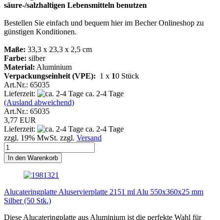
säure-/salzhaltigen Lebensmitteln benutzen
Bestellen Sie einfach und bequem hier im Becher Onlineshop zu
günstigen Konditionen.
Maße:
33,3 x 23,3 x 2,5 cm
Farbe:
silber
Material:
Aluminium
Verpackungseinheit (VPE):
1 x
1
0 Stück
Art.Nr.: 65035
Lieferzeit:
ca. 2-4 Tage
(Ausland abweichend)
Art.Nr.: 65035
3,77 EUR
Lieferzeit:
ca. 2-4 Tage
zzgl. 19% MwSt. zzgl.
Versand
In den Warenkorb
Alucateringplatte Aluservierplatte 2151 ml Alu 550x360x25 mm
Silber (50 Stk.)
Diese Alucateringplatte aus Aluminium ist die perfekte Wahl für