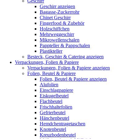
Geschirr
Geschirr anzeigen
Bagasse-Zuckerrohr
Chinet Geschirr
Fingerfood & Zubehör
Holzschiffchen
Mehrweggeschirr
Mikrowellenschalen
Pappteller & Pappschalen
Plastikteller
Besteck, Geschirr & Catering anzeigen
Verpackungen, Folien & Papiere
Verpackungen, Folien & Papiere anzeigen
Folien, Beutel & Papiere
Folien, Beutel & Papiere anzeigen
Alufolien
Einschlagpapiere
Eiskugelbeutel
Flachbeutel
Frischhaltefolien
Gefrierbeutel
Hänchenbeutel
Hemdchentragetaschen
Knotenbeutel
Kreuzbodenbeutel