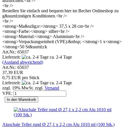
anzurichten.<br />
<br />
Bestellen Sie einfach und bequem hier im Becher Onlineshop zu
g&uuml;nstigen Konditionen.<br />
<br />
<strong>Ma&szlig;e:</strong> 37,5 x 28 cm<br />
<strong>Farbe:</strong> silber<br />
<strong>Material:</strong> Aluminium<br />
<strong>Verpackungseinheit (VPE):&nbsp; </strong>1 x<strong>
</strong>50 St&uuml;ck
Art.Nr.: 65037
Lieferzeit:
ca. 2-4 Tage
(Ausland abweichend)
Art.Nr.: 65037
37,39 EUR
0,75 EUR pro Stück
Lieferzeit:
ca. 2-4 Tage
zzgl. 19% MwSt. zzgl.
Versand
VPE:
In den Warenkorb
Aluschale Teller rund Ø 27,1 x 2,2 cm Alu 1010 ml (100 Stk.)