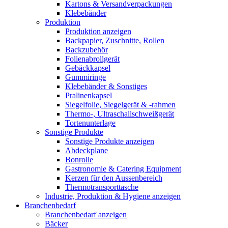
Kartons & Versandverpackungen
Klebebänder
Produktion
Produktion anzeigen
Backpapier, Zuschnitte, Rollen
Backzubehör
Folienabrollgerät
Gebäckkapsel
Gummiringe
Klebebänder & Sonstiges
Pralinenkapsel
Siegelfolie, Siegelgerät & -rahmen
Thermo-, Ultraschallschweißgerät
Tortenunterlage
Sonstige Produkte
Sonstige Produkte anzeigen
Abdeckplane
Bonrolle
Gastronomie & Catering Equipment
Kerzen für den Aussenbereich
Thermotransporttasche
Industrie, Produktion & Hygiene anzeigen
Branchenbedarf
Branchenbedarf anzeigen
Bäcker