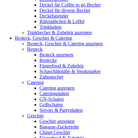
Deckel für Coffee to go Becher
Deckel für diverse Becher
Deckelspender
Rührstäbchen & Löffel
Trinkhalme
Trinkbecher & Zubehör anzeigen
Besteck, Geschirr & Catering
Besteck, Geschirr & Catering anzeigen
Besteck
Besteck anzeigen
Bestecke
Fingerfood & Zubehör
Schaschlikstäbe & Steakmarker
Zahnstocher
Catering
Catering anzeigen
Cateringplatten
GN-Schalen
Grillschalen
Servier & Partyplatten
Geschirr
Geschirr anzeigen
Bagasse-Zuckerrohr
Chinet Geschirr
Fingerfood & Zubehör