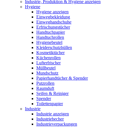
Industrie, Produktion & Hygiene anzeigen
Hygiene
Hygiene anzeigen
Einwegbekleidung
Einweghandschuhe
Erfrischungstücher
Handtuchpapier
Handtuchrollen
Hygienebeutel
Kleiderschutzhüllen
Kosmetiktücher
Küchenrollen
Lufterfrischer
Müllbeutel
Mundschutz
Papierhandtücher & Spender
Putzrollen
Raumduft
Seifen & Reiniger
Spender
Toilettenpapier
Industrie
Industrie anzeigen
Industriebecher
Industrieverpackungen