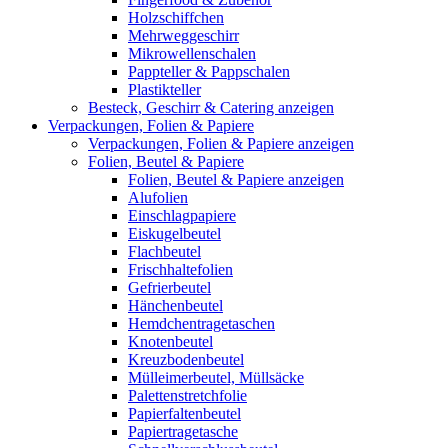
Holzschiffchen
Mehrweggeschirr
Mikrowellenschalen
Pappteller & Pappschalen
Plastikteller
Besteck, Geschirr & Catering anzeigen
Verpackungen, Folien & Papiere
Verpackungen, Folien & Papiere anzeigen
Folien, Beutel & Papiere
Folien, Beutel & Papiere anzeigen
Alufolien
Einschlagpapiere
Eiskugelbeutel
Flachbeutel
Frischhaltefolien
Gefrierbeutel
Hänchenbeutel
Hemdchentragetaschen
Knotenbeutel
Kreuzbodenbeutel
Mülleimerbeutel, Müllsäcke
Palettenstretchfolie
Papierfaltenbeutel
Papiertragetasche