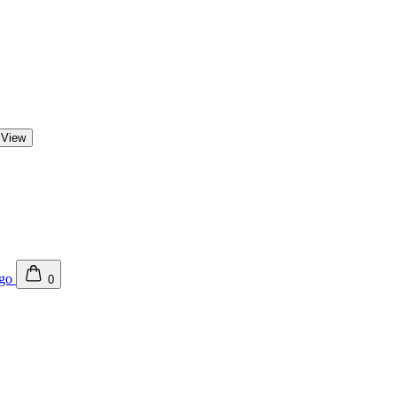
 View
0