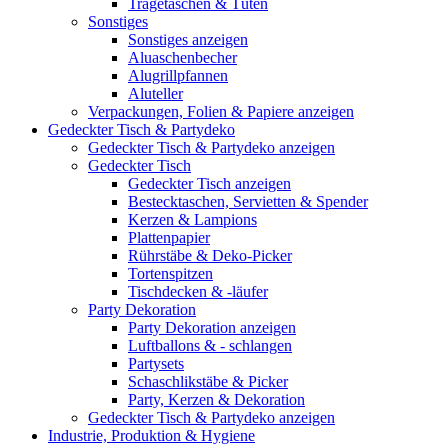
Tragetaschen & Tüten
Sonstiges
Sonstiges anzeigen
Aluaschenbecher
Alugrillpfannen
Aluteller
Verpackungen, Folien & Papiere anzeigen
Gedeckter Tisch & Partydeko
Gedeckter Tisch & Partydeko anzeigen
Gedeckter Tisch
Gedeckter Tisch anzeigen
Bestecktaschen, Servietten & Spender
Kerzen & Lampions
Plattenpapier
Rührstäbe & Deko-Picker
Tortenspitzen
Tischdecken & -läufer
Party Dekoration
Party Dekoration anzeigen
Luftballons & - schlangen
Partysets
Schaschlikstäbe & Picker
Party, Kerzen & Dekoration
Gedeckter Tisch & Partydeko anzeigen
Industrie, Produktion & Hygiene