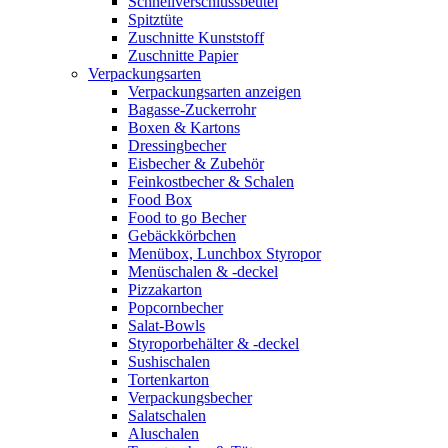
Schnellverschlussbeutel
Spitztüte
Zuschnitte Kunststoff
Zuschnitte Papier
Verpackungsarten
Verpackungsarten anzeigen
Bagasse-Zuckerrohr
Boxen & Kartons
Dressingbecher
Eisbecher & Zubehör
Feinkostbecher & Schalen
Food Box
Food to go Becher
Gebäckkörbchen
Menübox, Lunchbox Styropor
Menüschalen & -deckel
Pizzakarton
Popcornbecher
Salat-Bowls
Styroporbehälter & -deckel
Sushischalen
Tortenkarton
Verpackungsbecher
Salatschalen
Aluschalen