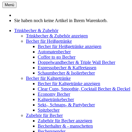
Menü
Sie haben noch keine Artikel in Ihrem Warenkorb.
Trinkbecher & Zubehör
Trinkbecher & Zubehör anzeigen
Becher für Heißgetränke
Becher für Heißgetränke anzeigen
Automatenbecher
Coffee to go Becher
Doppelwandbecher & Triple Wall Becher
Espressobecher & Kaffeetassen
Schaumbecher & Isolierbecher
Becher für Kaltgetränke
Becher für Kaltgetränke anzeigen
Clear Cups, Smoothie, Cocktail Becher & Deckel
Economy Becher
Kaltgetränkebecher
Sekt-, Schnaps- & Partybecher
Spitzbecher
Zubehör für Becher
Zubehör für Becher anzeigen
Becherhalter & - manschetten
Becherspender