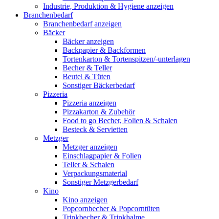
Industrie, Produktion & Hygiene anzeigen
Branchenbedarf
Branchenbedarf anzeigen
Bäcker
Bäcker anzeigen
Backpapier & Backformen
Tortenkarton & Tortenspitzen/-unterlagen
Becher & Teller
Beutel & Tüten
Sonstiger Bäckerbedarf
Pizzeria
Pizzeria anzeigen
Pizzakarton & Zubehör
Food to go Becher, Folien & Schalen
Besteck & Servietten
Metzger
Metzger anzeigen
Einschlagpapier & Folien
Teller & Schalen
Verpackungsmaterial
Sonstiger Metzgerbedarf
Kino
Kino anzeigen
Popcornbecher & Popcorntüten
Trinkbecher & Trinkhalme