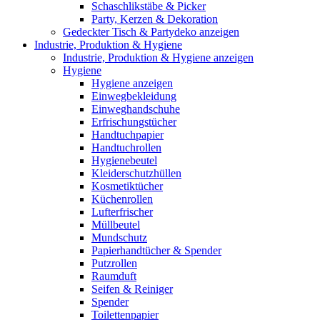
Schaschlikstäbe & Picker
Party, Kerzen & Dekoration
Gedeckter Tisch & Partydeko anzeigen
Industrie, Produktion & Hygiene
Industrie, Produktion & Hygiene anzeigen
Hygiene
Hygiene anzeigen
Einwegbekleidung
Einweghandschuhe
Erfrischungstücher
Handtuchpapier
Handtuchrollen
Hygienebeutel
Kleiderschutzhüllen
Kosmetiktücher
Küchenrollen
Lufterfrischer
Müllbeutel
Mundschutz
Papierhandtücher & Spender
Putzrollen
Raumduft
Seifen & Reiniger
Spender
Toilettenpapier