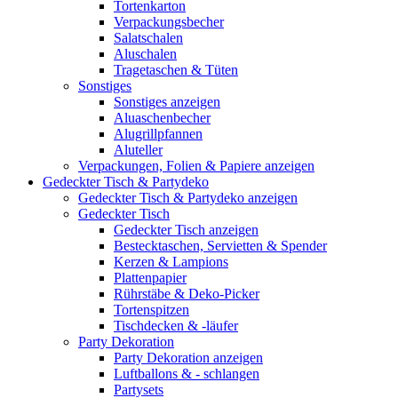
Tortenkarton
Verpackungsbecher
Salatschalen
Aluschalen
Tragetaschen & Tüten
Sonstiges
Sonstiges anzeigen
Aluaschenbecher
Alugrillpfannen
Aluteller
Verpackungen, Folien & Papiere anzeigen
Gedeckter Tisch & Partydeko
Gedeckter Tisch & Partydeko anzeigen
Gedeckter Tisch
Gedeckter Tisch anzeigen
Bestecktaschen, Servietten & Spender
Kerzen & Lampions
Plattenpapier
Rührstäbe & Deko-Picker
Tortenspitzen
Tischdecken & -läufer
Party Dekoration
Party Dekoration anzeigen
Luftballons & - schlangen
Partysets