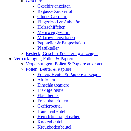
Geschirr
Geschirr anzeigen
Bagasse-Zuckerrohr
Chinet Geschirr
Fingerfood & Zubehör
Holzschiffchen
Mehrweggeschirr
Mikrowellenschalen
Pappteller & Pappschalen
Plastikteller
Besteck, Geschirr & Catering anzeigen
Verpackungen, Folien & Papiere
Verpackungen, Folien & Papiere anzeigen
Folien, Beutel & Papiere
Folien, Beutel & Papiere anzeigen
Alufolien
Einschlagpapiere
Eiskugelbeutel
Flachbeutel
Frischhaltefolien
Gefrierbeutel
Hänchenbeutel
Hemdchentragetaschen
Knotenbeutel
Kreuzbodenbeutel