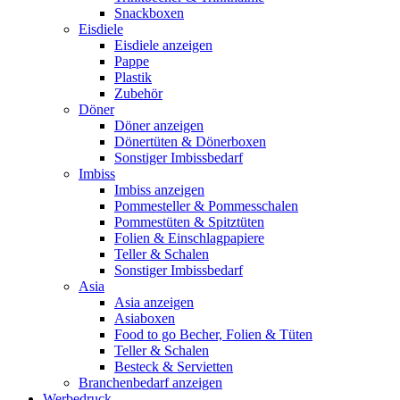
Snackboxen
Eisdiele
Eisdiele anzeigen
Pappe
Plastik
Zubehör
Döner
Döner anzeigen
Dönertüten & Dönerboxen
Sonstiger Imbissbedarf
Imbiss
Imbiss anzeigen
Pommesteller & Pommesschalen
Pommestüten & Spitztüten
Folien & Einschlagpapiere
Teller & Schalen
Sonstiger Imbissbedarf
Asia
Asia anzeigen
Asiaboxen
Food to go Becher, Folien & Tüten
Teller & Schalen
Besteck & Servietten
Branchenbedarf anzeigen
Werbedruck