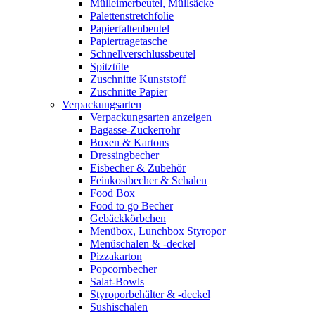
Mülleimerbeutel, Müllsäcke
Palettenstretchfolie
Papierfaltenbeutel
Papiertragetasche
Schnellverschlussbeutel
Spitztüte
Zuschnitte Kunststoff
Zuschnitte Papier
Verpackungsarten
Verpackungsarten anzeigen
Bagasse-Zuckerrohr
Boxen & Kartons
Dressingbecher
Eisbecher & Zubehör
Feinkostbecher & Schalen
Food Box
Food to go Becher
Gebäckkörbchen
Menübox, Lunchbox Styropor
Menüschalen & -deckel
Pizzakarton
Popcornbecher
Salat-Bowls
Styroporbehälter & -deckel
Sushischalen