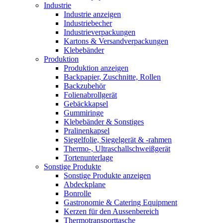
Industrie
Industrie anzeigen
Industriebecher
Industrieverpackungen
Kartons & Versandverpackungen
Klebebänder
Produktion
Produktion anzeigen
Backpapier, Zuschnitte, Rollen
Backzubehör
Folienabrollgerät
Gebäckkapsel
Gummiringe
Klebebänder & Sonstiges
Pralinenkapsel
Siegelfolie, Siegelgerät & -rahmen
Thermo-, Ultraschallschweißgerät
Tortenunterlage
Sonstige Produkte
Sonstige Produkte anzeigen
Abdeckplane
Bonrolle
Gastronomie & Catering Equipment
Kerzen für den Aussenbereich
Thermotransporttasche