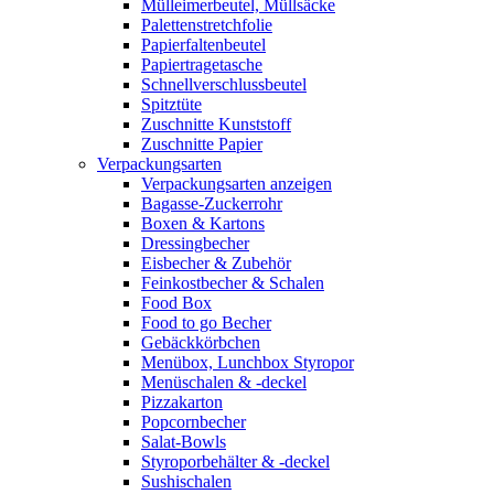
Mülleimerbeutel, Müllsäcke
Palettenstretchfolie
Papierfaltenbeutel
Papiertragetasche
Schnellverschlussbeutel
Spitztüte
Zuschnitte Kunststoff
Zuschnitte Papier
Verpackungsarten
Verpackungsarten anzeigen
Bagasse-Zuckerrohr
Boxen & Kartons
Dressingbecher
Eisbecher & Zubehör
Feinkostbecher & Schalen
Food Box
Food to go Becher
Gebäckkörbchen
Menübox, Lunchbox Styropor
Menüschalen & -deckel
Pizzakarton
Popcornbecher
Salat-Bowls
Styroporbehälter & -deckel
Sushischalen