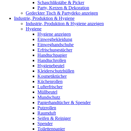
Schaschlikstäbe & Picker
Party, Kerzen & Dekoration
Gedeckter Tisch & Partydeko anzeigen
Industrie, Produktion & Hygiene
Industrie, Produktion & Hygiene anzeigen
Hygiene
Hygiene anzeigen
Einwegbekleidung
Einweghandschuhe
Erfrischungstücher
Handtuchpapier
Handtuchrollen
Hygienebeutel
Kleiderschutzhüllen
Kosmetiktücher
Küchenrollen
Lufterfrischer
Müllbeutel
Mundschutz
Papierhandtücher & Spender
Putzrollen
Raumduft
Seifen & Reiniger
Spender
Toilettenpapier