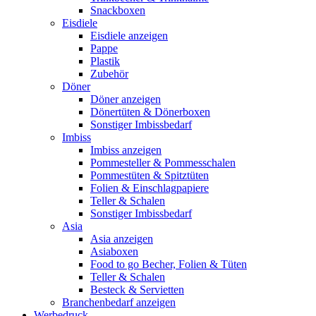
Snackboxen
Eisdiele
Eisdiele anzeigen
Pappe
Plastik
Zubehör
Döner
Döner anzeigen
Dönertüten & Dönerboxen
Sonstiger Imbissbedarf
Imbiss
Imbiss anzeigen
Pommesteller & Pommesschalen
Pommestüten & Spitztüten
Folien & Einschlagpapiere
Teller & Schalen
Sonstiger Imbissbedarf
Asia
Asia anzeigen
Asiaboxen
Food to go Becher, Folien & Tüten
Teller & Schalen
Besteck & Servietten
Branchenbedarf anzeigen
Werbedruck