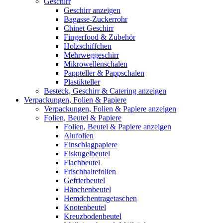
Geschirr
Geschirr anzeigen
Bagasse-Zuckerrohr
Chinet Geschirr
Fingerfood & Zubehör
Holzschiffchen
Mehrweggeschirr
Mikrowellenschalen
Pappteller & Pappschalen
Plastikteller
Besteck, Geschirr & Catering anzeigen
Verpackungen, Folien & Papiere
Verpackungen, Folien & Papiere anzeigen
Folien, Beutel & Papiere
Folien, Beutel & Papiere anzeigen
Alufolien
Einschlagpapiere
Eiskugelbeutel
Flachbeutel
Frischhaltefolien
Gefrierbeutel
Hänchenbeutel
Hemdchentragetaschen
Knotenbeutel
Kreuzbodenbeutel