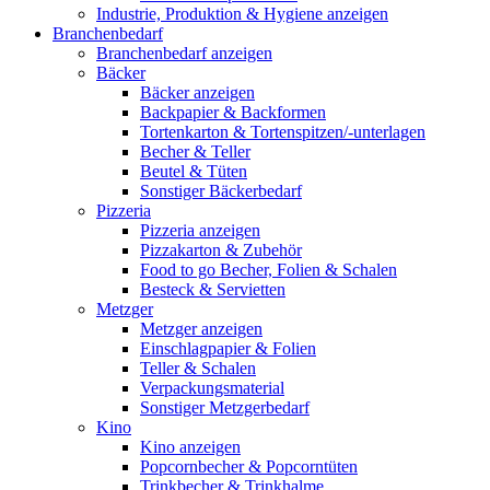
Industrie, Produktion & Hygiene anzeigen
Branchenbedarf
Branchenbedarf anzeigen
Bäcker
Bäcker anzeigen
Backpapier & Backformen
Tortenkarton & Tortenspitzen/-unterlagen
Becher & Teller
Beutel & Tüten
Sonstiger Bäckerbedarf
Pizzeria
Pizzeria anzeigen
Pizzakarton & Zubehör
Food to go Becher, Folien & Schalen
Besteck & Servietten
Metzger
Metzger anzeigen
Einschlagpapier & Folien
Teller & Schalen
Verpackungsmaterial
Sonstiger Metzgerbedarf
Kino
Kino anzeigen
Popcornbecher & Popcorntüten
Trinkbecher & Trinkhalme