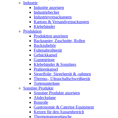
Industrie
Industrie anzeigen
Industriebecher
Industrieverpackungen
Kartons & Versandverpackungen
Klebebänder
Produktion
Produktion anzeigen
Backpapier, Zuschnitte, Rollen
Backzubehör
Folienabrollgerät
Gebäckkapsel
Gummiringe
Klebebänder & Sonstiges
Pralinenkapsel
Siegelfolie, Siegelgerät & -rahmen
Thermo-, Ultraschallschweißgerät
Tortenunterlage
Sonstige Produkte
Sonstige Produkte anzeigen
Abdeckplane
Bonrolle
Gastronomie & Catering Equipment
Kerzen für den Aussenbereich
Thermotransporttasche