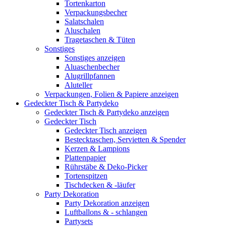
Tortenkarton
Verpackungsbecher
Salatschalen
Aluschalen
Tragetaschen & Tüten
Sonstiges
Sonstiges anzeigen
Aluaschenbecher
Alugrillpfannen
Aluteller
Verpackungen, Folien & Papiere anzeigen
Gedeckter Tisch & Partydeko
Gedeckter Tisch & Partydeko anzeigen
Gedeckter Tisch
Gedeckter Tisch anzeigen
Bestecktaschen, Servietten & Spender
Kerzen & Lampions
Plattenpapier
Rührstäbe & Deko-Picker
Tortenspitzen
Tischdecken & -läufer
Party Dekoration
Party Dekoration anzeigen
Luftballons & - schlangen
Partysets