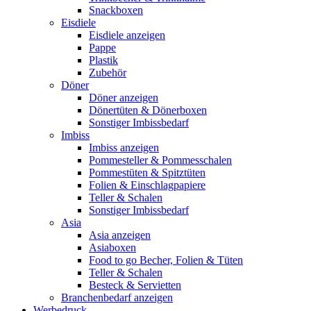
Snackboxen
Eisdiele
Eisdiele anzeigen
Pappe
Plastik
Zubehör
Döner
Döner anzeigen
Dönertüten & Dönerboxen
Sonstiger Imbissbedarf
Imbiss
Imbiss anzeigen
Pommesteller & Pommesschalen
Pommestüten & Spitztüten
Folien & Einschlagpapiere
Teller & Schalen
Sonstiger Imbissbedarf
Asia
Asia anzeigen
Asiaboxen
Food to go Becher, Folien & Tüten
Teller & Schalen
Besteck & Servietten
Branchenbedarf anzeigen
Werbedruck