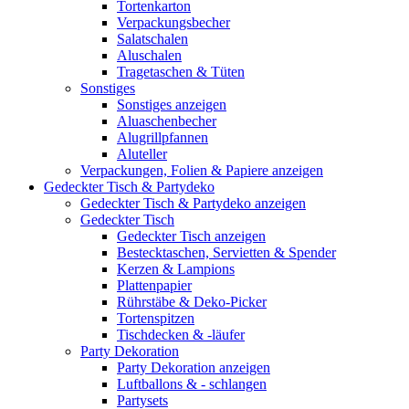
Tortenkarton
Verpackungsbecher
Salatschalen
Aluschalen
Tragetaschen & Tüten
Sonstiges
Sonstiges anzeigen
Aluaschenbecher
Alugrillpfannen
Aluteller
Verpackungen, Folien & Papiere anzeigen
Gedeckter Tisch & Partydeko
Gedeckter Tisch & Partydeko anzeigen
Gedeckter Tisch
Gedeckter Tisch anzeigen
Bestecktaschen, Servietten & Spender
Kerzen & Lampions
Plattenpapier
Rührstäbe & Deko-Picker
Tortenspitzen
Tischdecken & -läufer
Party Dekoration
Party Dekoration anzeigen
Luftballons & - schlangen
Partysets