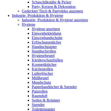
Schaschlikstäbe & Picker
Party, Kerzen & Dekoration
Gedeckter Tisch & Partydeko anzeigen
Industrie, Produktion & Hygiene
Industrie, Produktion & Hygiene anzeigen
Hygiene
Hygiene anzeigen
Einwegbekleidung
Einweghandschuhe
Erfrischungstücher
Handtuchpapier
Handtuchrollen
Hygienebeutel
Kleiderschutzhüllen
Kosmetiktücher
Küchenrollen
Lufterfrischer
Müllbeutel
Mundschutz
Papierhandtücher & Spender
Putzrollen
Raumduft
Seifen & Reiniger
Spender
Toilettenpapier