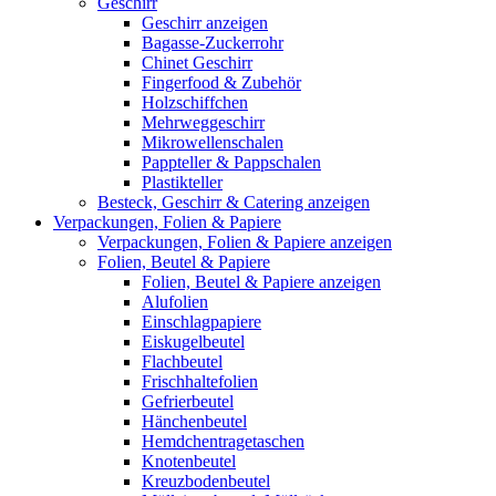
Geschirr
Geschirr anzeigen
Bagasse-Zuckerrohr
Chinet Geschirr
Fingerfood & Zubehör
Holzschiffchen
Mehrweggeschirr
Mikrowellenschalen
Pappteller & Pappschalen
Plastikteller
Besteck, Geschirr & Catering anzeigen
Verpackungen, Folien & Papiere
Verpackungen, Folien & Papiere anzeigen
Folien, Beutel & Papiere
Folien, Beutel & Papiere anzeigen
Alufolien
Einschlagpapiere
Eiskugelbeutel
Flachbeutel
Frischhaltefolien
Gefrierbeutel
Hänchenbeutel
Hemdchentragetaschen
Knotenbeutel
Kreuzbodenbeutel