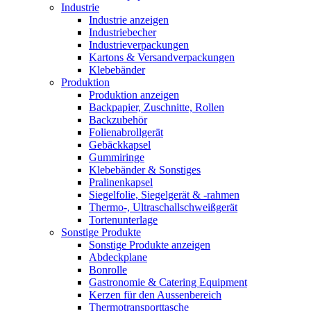
Industrie
Industrie anzeigen
Industriebecher
Industrieverpackungen
Kartons & Versandverpackungen
Klebebänder
Produktion
Produktion anzeigen
Backpapier, Zuschnitte, Rollen
Backzubehör
Folienabrollgerät
Gebäckkapsel
Gummiringe
Klebebänder & Sonstiges
Pralinenkapsel
Siegelfolie, Siegelgerät & -rahmen
Thermo-, Ultraschallschweißgerät
Tortenunterlage
Sonstige Produkte
Sonstige Produkte anzeigen
Abdeckplane
Bonrolle
Gastronomie & Catering Equipment
Kerzen für den Aussenbereich
Thermotransporttasche