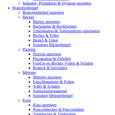
Industrie, Produktion & Hygiene anzeigen
Branchenbedarf
Branchenbedarf anzeigen
Bäcker
Bäcker anzeigen
Backpapier & Backformen
Tortenkarton & Tortenspitzen/-unterlagen
Becher & Teller
Beutel & Tüten
Sonstiger Bäckerbedarf
Pizzeria
Pizzeria anzeigen
Pizzakarton & Zubehör
Food to go Becher, Folien & Schalen
Besteck & Servietten
Metzger
Metzger anzeigen
Einschlagpapier & Folien
Teller & Schalen
Verpackungsmaterial
Sonstiger Metzgerbedarf
Kino
Kino anzeigen
Popcornbecher & Popcorntüten
Trinkbecher & Trinkhalme