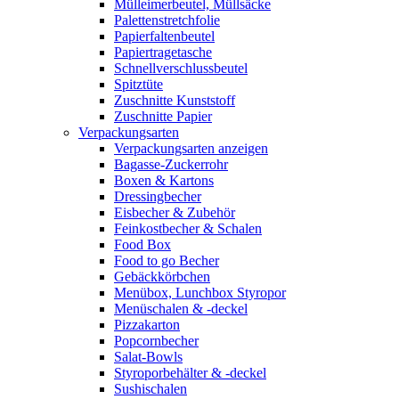
Mülleimerbeutel, Müllsäcke
Palettenstretchfolie
Papierfaltenbeutel
Papiertragetasche
Schnellverschlussbeutel
Spitztüte
Zuschnitte Kunststoff
Zuschnitte Papier
Verpackungsarten
Verpackungsarten anzeigen
Bagasse-Zuckerrohr
Boxen & Kartons
Dressingbecher
Eisbecher & Zubehör
Feinkostbecher & Schalen
Food Box
Food to go Becher
Gebäckkörbchen
Menübox, Lunchbox Styropor
Menüschalen & -deckel
Pizzakarton
Popcornbecher
Salat-Bowls
Styroporbehälter & -deckel
Sushischalen