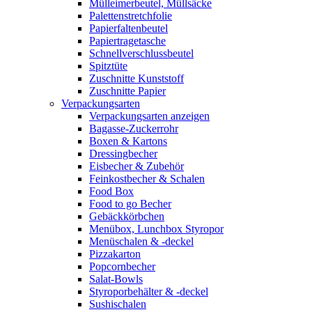
Mülleimerbeutel, Müllsäcke
Palettenstretchfolie
Papierfaltenbeutel
Papiertragetasche
Schnellverschlussbeutel
Spitztüte
Zuschnitte Kunststoff
Zuschnitte Papier
Verpackungsarten
Verpackungsarten anzeigen
Bagasse-Zuckerrohr
Boxen & Kartons
Dressingbecher
Eisbecher & Zubehör
Feinkostbecher & Schalen
Food Box
Food to go Becher
Gebäckkörbchen
Menübox, Lunchbox Styropor
Menüschalen & -deckel
Pizzakarton
Popcornbecher
Salat-Bowls
Styroporbehälter & -deckel
Sushischalen