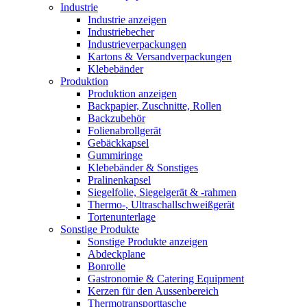
Industrie
Industrie anzeigen
Industriebecher
Industrieverpackungen
Kartons & Versandverpackungen
Klebebänder
Produktion
Produktion anzeigen
Backpapier, Zuschnitte, Rollen
Backzubehör
Folienabrollgerät
Gebäckkapsel
Gummiringe
Klebebänder & Sonstiges
Pralinenkapsel
Siegelfolie, Siegelgerät & -rahmen
Thermo-, Ultraschallschweißgerät
Tortenunterlage
Sonstige Produkte
Sonstige Produkte anzeigen
Abdeckplane
Bonrolle
Gastronomie & Catering Equipment
Kerzen für den Aussenbereich
Thermotransporttasche