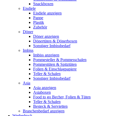
Snackboxen
Eisdiele
Eisdiele anzeigen
Pappe
Plastik
Zubehör
Döner
Döner anzeigen
Dönertüten & Dönerboxen
Sonstiger Imbissbedarf
Imbiss
Imbiss anzeigen
Pommesteller & Pommesschalen
Pommestüten & Spitztüten
Folien & Einschlagpapiere
Teller & Schalen
Sonstiger Imbissbedarf
Asia
Asia anzeigen
Asiaboxen
Food to go Becher, Folien & Tüten
Teller & Schalen
Besteck & Servietten
Branchenbedarf anzeigen
Werbedruck