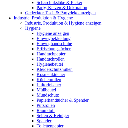
Schaschlikstäbe & Picker
Party, Kerzen & Dekoration
Gedeckter Tisch & Partydeko anzeigen
Industrie, Produktion & Hygiene
Industrie, Produktion & Hygiene anzeigen
Hygiene
Hygiene anzeigen
Einwegbekleidung
Einweghandschuhe
Erfrischungstücher
Handtuchpapier
Handtuchrollen
Hygienebeutel
Kleiderschutzhüllen
Kosmetiktücher
Küchenrollen
Lufterfrischer
Müllbeutel
Mundschutz
Papierhandtücher & Spender
Putzrollen
Raumduft
Seifen & Reiniger
Spender
Toilettenpapier