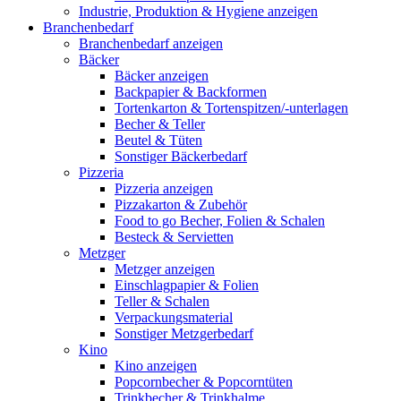
Industrie, Produktion & Hygiene anzeigen
Branchenbedarf
Branchenbedarf anzeigen
Bäcker
Bäcker anzeigen
Backpapier & Backformen
Tortenkarton & Tortenspitzen/-unterlagen
Becher & Teller
Beutel & Tüten
Sonstiger Bäckerbedarf
Pizzeria
Pizzeria anzeigen
Pizzakarton & Zubehör
Food to go Becher, Folien & Schalen
Besteck & Servietten
Metzger
Metzger anzeigen
Einschlagpapier & Folien
Teller & Schalen
Verpackungsmaterial
Sonstiger Metzgerbedarf
Kino
Kino anzeigen
Popcornbecher & Popcorntüten
Trinkbecher & Trinkhalme