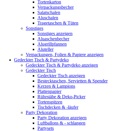
Tortenkarton
Verpackungsbecher
Salatschalen
Aluschalen
Tragetaschen & Tüten
Sonstiges
Sonstiges anzeigen
Aluaschenbecher
Alugrillpfannen
Aluteller
Verpackungen, Folien & Papiere anzeigen
Gedeckter Tisch & Partydeko
Gedeckter Tisch & Partydeko anzeigen
Gedeckter Tisch
Gedeckter Tisch anzeigen
Bestecktaschen, Servietten & Spender
Kerzen & Lampions
Plattenpapier
Rührstäbe & Deko-Picker
Tortenspitzen
Tischdecken & -läufer
Party Dekoration
Party Dekoration anzeigen
Luftballons & - schlangen
Partysets