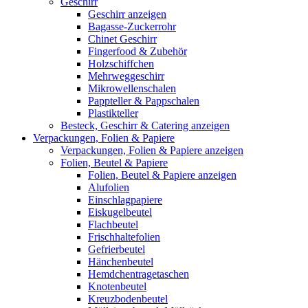
Geschirr
Geschirr anzeigen
Bagasse-Zuckerrohr
Chinet Geschirr
Fingerfood & Zubehör
Holzschiffchen
Mehrweggeschirr
Mikrowellenschalen
Pappteller & Pappschalen
Plastikteller
Besteck, Geschirr & Catering anzeigen
Verpackungen, Folien & Papiere
Verpackungen, Folien & Papiere anzeigen
Folien, Beutel & Papiere
Folien, Beutel & Papiere anzeigen
Alufolien
Einschlagpapiere
Eiskugelbeutel
Flachbeutel
Frischhaltefolien
Gefrierbeutel
Hänchenbeutel
Hemdchentragetaschen
Knotenbeutel
Kreuzbodenbeutel