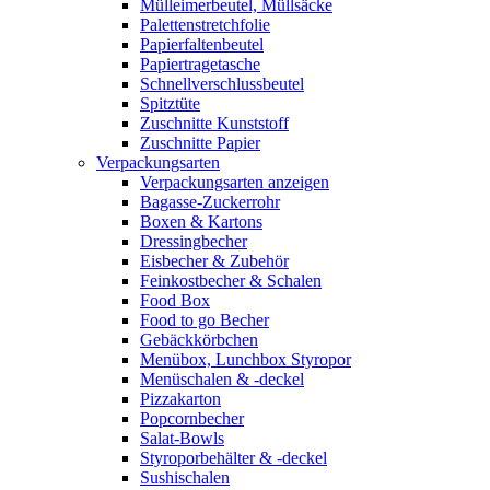
Mülleimerbeutel, Müllsäcke
Palettenstretchfolie
Papierfaltenbeutel
Papiertragetasche
Schnellverschlussbeutel
Spitztüte
Zuschnitte Kunststoff
Zuschnitte Papier
Verpackungsarten
Verpackungsarten anzeigen
Bagasse-Zuckerrohr
Boxen & Kartons
Dressingbecher
Eisbecher & Zubehör
Feinkostbecher & Schalen
Food Box
Food to go Becher
Gebäckkörbchen
Menübox, Lunchbox Styropor
Menüschalen & -deckel
Pizzakarton
Popcornbecher
Salat-Bowls
Styroporbehälter & -deckel
Sushischalen