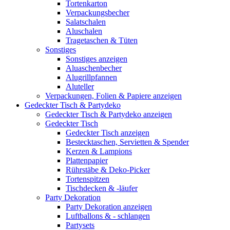
Tortenkarton
Verpackungsbecher
Salatschalen
Aluschalen
Tragetaschen & Tüten
Sonstiges
Sonstiges anzeigen
Aluaschenbecher
Alugrillpfannen
Aluteller
Verpackungen, Folien & Papiere anzeigen
Gedeckter Tisch & Partydeko
Gedeckter Tisch & Partydeko anzeigen
Gedeckter Tisch
Gedeckter Tisch anzeigen
Bestecktaschen, Servietten & Spender
Kerzen & Lampions
Plattenpapier
Rührstäbe & Deko-Picker
Tortenspitzen
Tischdecken & -läufer
Party Dekoration
Party Dekoration anzeigen
Luftballons & - schlangen
Partysets