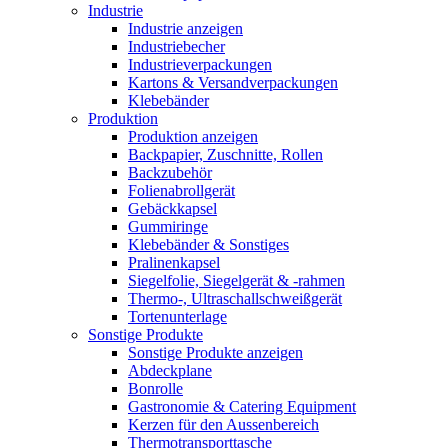
Industrie
Industrie anzeigen
Industriebecher
Industrieverpackungen
Kartons & Versandverpackungen
Klebebänder
Produktion
Produktion anzeigen
Backpapier, Zuschnitte, Rollen
Backzubehör
Folienabrollgerät
Gebäckkapsel
Gummiringe
Klebebänder & Sonstiges
Pralinenkapsel
Siegelfolie, Siegelgerät & -rahmen
Thermo-, Ultraschallschweißgerät
Tortenunterlage
Sonstige Produkte
Sonstige Produkte anzeigen
Abdeckplane
Bonrolle
Gastronomie & Catering Equipment
Kerzen für den Aussenbereich
Thermotransporttasche