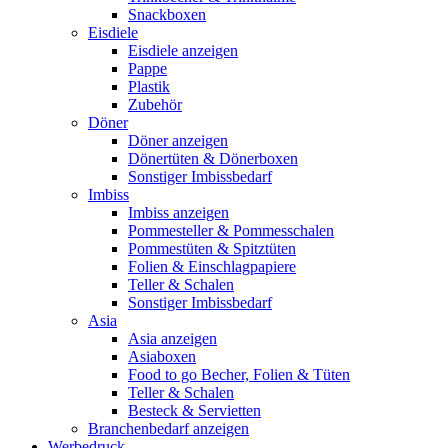
Snackboxen
Eisdiele
Eisdiele anzeigen
Pappe
Plastik
Zubehör
Döner
Döner anzeigen
Dönertüten & Dönerboxen
Sonstiger Imbissbedarf
Imbiss
Imbiss anzeigen
Pommesteller & Pommesschalen
Pommestüten & Spitztüten
Folien & Einschlagpapiere
Teller & Schalen
Sonstiger Imbissbedarf
Asia
Asia anzeigen
Asiaboxen
Food to go Becher, Folien & Tüten
Teller & Schalen
Besteck & Servietten
Branchenbedarf anzeigen
Werbedruck