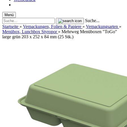
Menü
Suche...
Startseite
»
Verpackungen, Folien & Papiere
»
Verpackungsarten
»
Menübox, Lunchbox Styropor
»
Mehrweg Menüboxen "ToGo"
large grün 203 x 252 x 84 mm (25 Stk.)