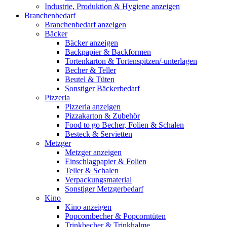
Industrie, Produktion & Hygiene anzeigen
Branchenbedarf
Branchenbedarf anzeigen
Bäcker
Bäcker anzeigen
Backpapier & Backformen
Tortenkarton & Tortenspitzen/-unterlagen
Becher & Teller
Beutel & Tüten
Sonstiger Bäckerbedarf
Pizzeria
Pizzeria anzeigen
Pizzakarton & Zubehör
Food to go Becher, Folien & Schalen
Besteck & Servietten
Metzger
Metzger anzeigen
Einschlagpapier & Folien
Teller & Schalen
Verpackungsmaterial
Sonstiger Metzgerbedarf
Kino
Kino anzeigen
Popcornbecher & Popcorntüten
Trinkbecher & Trinkhalme