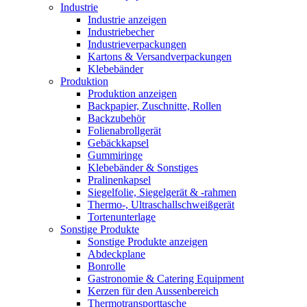
Industrie
Industrie anzeigen
Industriebecher
Industrieverpackungen
Kartons & Versandverpackungen
Klebebänder
Produktion
Produktion anzeigen
Backpapier, Zuschnitte, Rollen
Backzubehör
Folienabrollgerät
Gebäckkapsel
Gummiringe
Klebebänder & Sonstiges
Pralinenkapsel
Siegelfolie, Siegelgerät & -rahmen
Thermo-, Ultraschallschweißgerät
Tortenunterlage
Sonstige Produkte
Sonstige Produkte anzeigen
Abdeckplane
Bonrolle
Gastronomie & Catering Equipment
Kerzen für den Aussenbereich
Thermotransporttasche