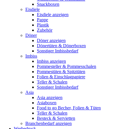
Snackboxen
Eisdiele
Eisdiele anzeigen
Pappe
Plastik
Zubehör
Döner
Döner anzeigen
Dönertüten & Dönerboxen
Sonstiger Imbissbedarf
Imbiss
Imbiss anzeigen
Pommesteller & Pommesschalen
Pommestüten & Spitztüten
Folien & Einschlagpapiere
Teller & Schalen
Sonstiger Imbissbedarf
Asia
Asia anzeigen
Asiaboxen
Food to go Becher, Folien & Tüten
Teller & Schalen
Besteck & Servietten
Branchenbedarf anzeigen
Werbedruck