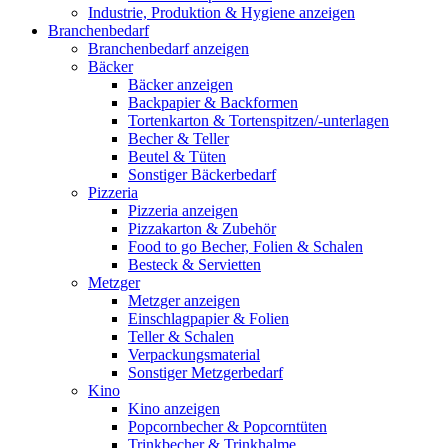
Industrie, Produktion & Hygiene anzeigen
Branchenbedarf
Branchenbedarf anzeigen
Bäcker
Bäcker anzeigen
Backpapier & Backformen
Tortenkarton & Tortenspitzen/-unterlagen
Becher & Teller
Beutel & Tüten
Sonstiger Bäckerbedarf
Pizzeria
Pizzeria anzeigen
Pizzakarton & Zubehör
Food to go Becher, Folien & Schalen
Besteck & Servietten
Metzger
Metzger anzeigen
Einschlagpapier & Folien
Teller & Schalen
Verpackungsmaterial
Sonstiger Metzgerbedarf
Kino
Kino anzeigen
Popcornbecher & Popcorntüten
Trinkbecher & Trinkhalme