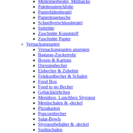
Mülleimerbeutel, Müllsäcke
Palettenstretchfolie
Papierfaltenbeutel
Papiertragetasche
Schnellverschlussbeutel
Spitztüte
Zuschnitte Kunststoff
Zuschnitte Papier
Verpackungsarten
Verpackungsarten anzeigen
Bagasse-Zuckerrohr
Boxen & Kartons
Dressingbecher
Eisbecher & Zubehör
Feinkostbecher & Schalen
Food Box
Food to go Becher
Gebäckkörbchen
Menübox, Lunchbox Styropor
Menüschalen & -deckel
Pizzakarton
Popcornbecher
Salat-Bowls
Styroporbehälter & -deckel
Sushischalen