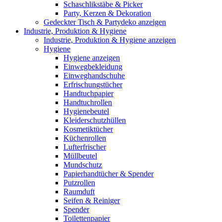
Schaschlikstäbe & Picker
Party, Kerzen & Dekoration
Gedeckter Tisch & Partydeko anzeigen
Industrie, Produktion & Hygiene
Industrie, Produktion & Hygiene anzeigen
Hygiene
Hygiene anzeigen
Einwegbekleidung
Einweghandschuhe
Erfrischungstücher
Handtuchpapier
Handtuchrollen
Hygienebeutel
Kleiderschutzhüllen
Kosmetiktücher
Küchenrollen
Lufterfrischer
Müllbeutel
Mundschutz
Papierhandtücher & Spender
Putzrollen
Raumduft
Seifen & Reiniger
Spender
Toilettenpapier