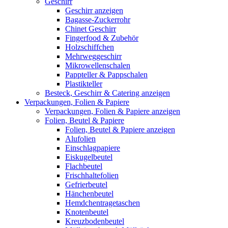
Geschirr
Geschirr anzeigen
Bagasse-Zuckerrohr
Chinet Geschirr
Fingerfood & Zubehör
Holzschiffchen
Mehrweggeschirr
Mikrowellenschalen
Pappteller & Pappschalen
Plastikteller
Besteck, Geschirr & Catering anzeigen
Verpackungen, Folien & Papiere
Verpackungen, Folien & Papiere anzeigen
Folien, Beutel & Papiere
Folien, Beutel & Papiere anzeigen
Alufolien
Einschlagpapiere
Eiskugelbeutel
Flachbeutel
Frischhaltefolien
Gefrierbeutel
Hänchenbeutel
Hemdchentragetaschen
Knotenbeutel
Kreuzbodenbeutel