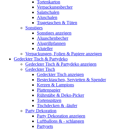
Tortenkarton
Verpackungsbecher
Salatschalen
Aluschalen
Tragetaschen & Tüten
Sonstiges
Sonstiges anzeigen
Aluaschenbecher
Alugrillpfannen
Aluteller
Verpackungen, Folien & Papiere anzeigen
Gedeckter Tisch & Partydeko
Gedeckter Tisch & Partydeko anzeigen
Gedeckter Tisch
Gedeckter Tisch anzeigen
Bestecktaschen, Servietten & Spender
Kerzen & Lampions
Plattenpapier
Rührstäbe & Deko-Picker
Tortenspitzen
Tischdecken & -läufer
Party Dekoration
Party Dekoration anzeigen
Luftballons & - schlangen
Partysets