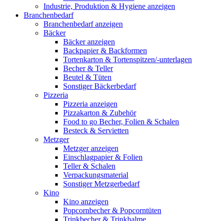
Industrie, Produktion & Hygiene anzeigen
Branchenbedarf
Branchenbedarf anzeigen
Bäcker
Bäcker anzeigen
Backpapier & Backformen
Tortenkarton & Tortenspitzen/-unterlagen
Becher & Teller
Beutel & Tüten
Sonstiger Bäckerbedarf
Pizzeria
Pizzeria anzeigen
Pizzakarton & Zubehör
Food to go Becher, Folien & Schalen
Besteck & Servietten
Metzger
Metzger anzeigen
Einschlagpapier & Folien
Teller & Schalen
Verpackungsmaterial
Sonstiger Metzgerbedarf
Kino
Kino anzeigen
Popcornbecher & Popcorntüten
Trinkbecher & Trinkhalme