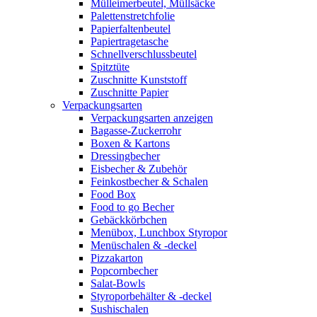
Mülleimerbeutel, Müllsäcke
Palettenstretchfolie
Papierfaltenbeutel
Papiertragetasche
Schnellverschlussbeutel
Spitztüte
Zuschnitte Kunststoff
Zuschnitte Papier
Verpackungsarten
Verpackungsarten anzeigen
Bagasse-Zuckerrohr
Boxen & Kartons
Dressingbecher
Eisbecher & Zubehör
Feinkostbecher & Schalen
Food Box
Food to go Becher
Gebäckkörbchen
Menübox, Lunchbox Styropor
Menüschalen & -deckel
Pizzakarton
Popcornbecher
Salat-Bowls
Styroporbehälter & -deckel
Sushischalen