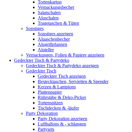
Tortenkarton
Verpackungsbecher
Salatschalen
Aluschalen
Tragetaschen & Tüten
Sonstiges
Sonstiges anzeigen
Aluaschenbecher
Alugrillpfannen
Aluteller
Verpackungen, Folien & Papiere anzeigen
Gedeckter Tisch & Partydeko
Gedeckter Tisch & Partydeko anzeigen
Gedeckter Tisch
Gedeckter Tisch anzeigen
Bestecktaschen, Servietten & Spender
Kerzen & Lampions
Plattenpapier
Rührstäbe & Deko-Picker
Tortenspitzen
Tischdecken & -läufer
Party Dekoration
Party Dekoration anzeigen
Luftballons & - schlangen
Partysets