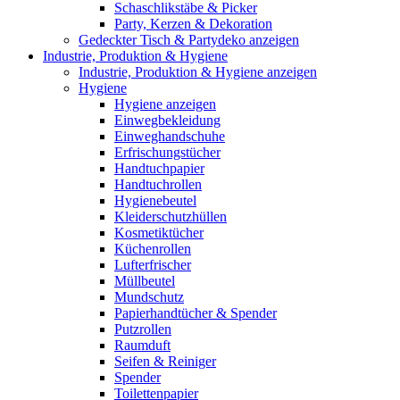
Schaschlikstäbe & Picker
Party, Kerzen & Dekoration
Gedeckter Tisch & Partydeko anzeigen
Industrie, Produktion & Hygiene
Industrie, Produktion & Hygiene anzeigen
Hygiene
Hygiene anzeigen
Einwegbekleidung
Einweghandschuhe
Erfrischungstücher
Handtuchpapier
Handtuchrollen
Hygienebeutel
Kleiderschutzhüllen
Kosmetiktücher
Küchenrollen
Lufterfrischer
Müllbeutel
Mundschutz
Papierhandtücher & Spender
Putzrollen
Raumduft
Seifen & Reiniger
Spender
Toilettenpapier