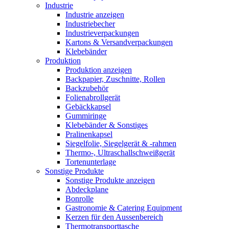
Industrie
Industrie anzeigen
Industriebecher
Industrieverpackungen
Kartons & Versandverpackungen
Klebebänder
Produktion
Produktion anzeigen
Backpapier, Zuschnitte, Rollen
Backzubehör
Folienabrollgerät
Gebäckkapsel
Gummiringe
Klebebänder & Sonstiges
Pralinenkapsel
Siegelfolie, Siegelgerät & -rahmen
Thermo-, Ultraschallschweißgerät
Tortenunterlage
Sonstige Produkte
Sonstige Produkte anzeigen
Abdeckplane
Bonrolle
Gastronomie & Catering Equipment
Kerzen für den Aussenbereich
Thermotransporttasche