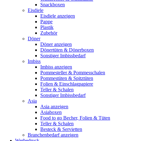
Snackboxen
Eisdiele
Eisdiele anzeigen
Pappe
Plastik
Zubehör
Döner
Döner anzeigen
Dönertüten & Dönerboxen
Sonstiger Imbissbedarf
Imbiss
Imbiss anzeigen
Pommesteller & Pommesschalen
Pommestüten & Spitztüten
Folien & Einschlagpapiere
Teller & Schalen
Sonstiger Imbissbedarf
Asia
Asia anzeigen
Asiaboxen
Food to go Becher, Folien & Tüten
Teller & Schalen
Besteck & Servietten
Branchenbedarf anzeigen
Werbedruck