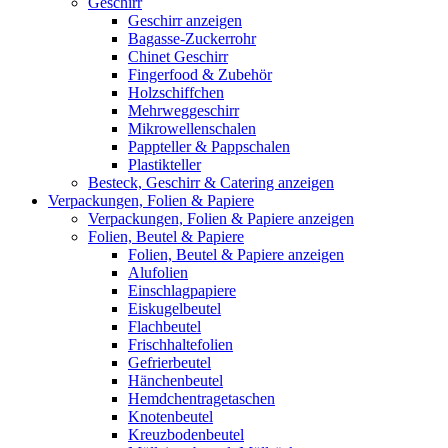
Geschirr
Geschirr anzeigen
Bagasse-Zuckerrohr
Chinet Geschirr
Fingerfood & Zubehör
Holzschiffchen
Mehrweggeschirr
Mikrowellenschalen
Pappteller & Pappschalen
Plastikteller
Besteck, Geschirr & Catering anzeigen
Verpackungen, Folien & Papiere
Verpackungen, Folien & Papiere anzeigen
Folien, Beutel & Papiere
Folien, Beutel & Papiere anzeigen
Alufolien
Einschlagpapiere
Eiskugelbeutel
Flachbeutel
Frischhaltefolien
Gefrierbeutel
Hänchenbeutel
Hemdchentragetaschen
Knotenbeutel
Kreuzbodenbeutel