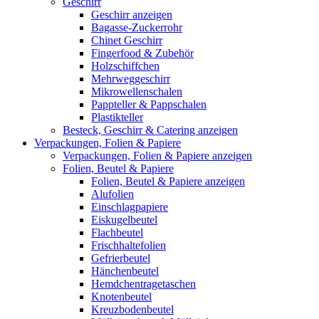
Geschirr
Geschirr anzeigen
Bagasse-Zuckerrohr
Chinet Geschirr
Fingerfood & Zubehör
Holzschiffchen
Mehrweggeschirr
Mikrowellenschalen
Pappteller & Pappschalen
Plastikteller
Besteck, Geschirr & Catering anzeigen
Verpackungen, Folien & Papiere
Verpackungen, Folien & Papiere anzeigen
Folien, Beutel & Papiere
Folien, Beutel & Papiere anzeigen
Alufolien
Einschlagpapiere
Eiskugelbeutel
Flachbeutel
Frischhaltefolien
Gefrierbeutel
Hänchenbeutel
Hemdchentragetaschen
Knotenbeutel
Kreuzbodenbeutel