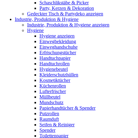
Schaschlikstäbe & Picker
Party, Kerzen & Dekoration
Gedeckter Tisch & Partydeko anzeigen
Industrie, Produktion & Hygiene
Industrie, Produktion & Hygiene anzeigen
Hygiene
Hygiene anzeigen
Einwegbekleidung
Einweghandschuhe
Erfrischungstücher
Handtuchpapier
Handtuchrollen
Hygienebeutel
Kleiderschutzhüllen
Kosmetiktücher
Küchenrollen
Lufterfrischer
Müllbeutel
Mundschutz
Papierhandtücher & Spender
Putzrollen
Raumduft
Seifen & Reiniger
Spender
Toilettenpapier