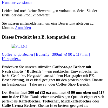
Kundenrezensionen
Leider sind noch keine Bewertungen vorhanden. Seien Sie der
Erste, der das Produkt bewertet.
Sie müssen angemeldet sein um eine Bewertung abgeben zu
können.
Anmelden
Dieses Produkt ist z.B. kompatibel zu:
Coffee-to-go Becher | Butterfly | 300ml | Ø 90 x 117 mm |
Hartpapier...
Entdecken Sie unseren stilvollen
Coffee-to-go Becher mit
Neutralmotiv "Butterfly"
– ein praktischer Einwegbecher für
heiße Getränke. Hergestellt aus stabilem
Hartpapier
mit
PE-
Beschichtung
, ist er ideal geeignet für den professionellen Einsatz
im Gastronomie-, Take-away- oder Coffee-Shop-Bereich.
Der Becher fasst
300 ml (12 oz)
und misst
Ø 90 mm oben
und
117
mm in der Höhe
. Dank seiner zuverlässigen Qualität eignet er sich
perfekt als
Kaffeebecher
,
Teebecher
,
Milchkaffeebecher
oder
Caffè Crema Becher
. Ebenso ist er bestens geeignet als