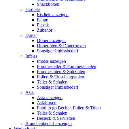
Snackboxen
Eisdiele
Eisdiele anzeigen
Pappe
Plastik
Zubehör
Döner
Döner anzeigen
Dönertüten & Dönerboxen
Sonstiger Imbissbedarf
Imbiss
Imbiss anzeigen
Pommesteller & Pommesschalen
Pommestüten & Spitztüten
Folien & Einschlagpapiere
Teller & Schalen
Sonstiger Imbissbedarf
Asia
Asia anzeigen
Asiaboxen
Food to go Becher, Folien & Tüten
Teller & Schalen
Besteck & Servietten
Branchenbedarf anzeigen
Werbedruck