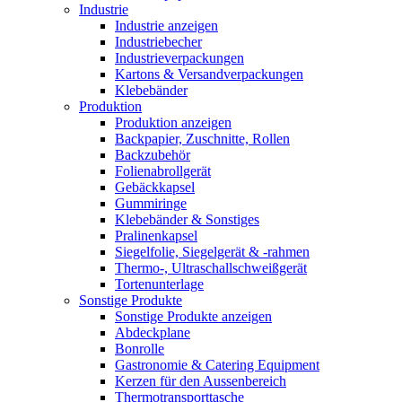
Industrie
Industrie anzeigen
Industriebecher
Industrieverpackungen
Kartons & Versandverpackungen
Klebebänder
Produktion
Produktion anzeigen
Backpapier, Zuschnitte, Rollen
Backzubehör
Folienabrollgerät
Gebäckkapsel
Gummiringe
Klebebänder & Sonstiges
Pralinenkapsel
Siegelfolie, Siegelgerät & -rahmen
Thermo-, Ultraschallschweißgerät
Tortenunterlage
Sonstige Produkte
Sonstige Produkte anzeigen
Abdeckplane
Bonrolle
Gastronomie & Catering Equipment
Kerzen für den Aussenbereich
Thermotransporttasche