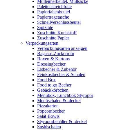
Mülleimerbeutel, Müllsäcke
Palettenstretchfolie
Papierfaltenbeutel
Papiertragetasche
Schnellverschlussbeutel
Spitztüte
Zuschnitte Kunststoff
Zuschnitte Papier
Verpackungsarten
Verpackungsarten anzeigen
Bagasse-Zuckerrohr
Boxen & Kartons
Dressingbecher
Eisbecher & Zubehör
Feinkostbecher & Schalen
Food Box
Food to go Becher
Gebäckkörbchen
Menübox, Lunchbox Styropor
Menüschalen & -deckel
Pizzakarton
Popcornbecher
Salat-Bowls
Styroporbehälter & -deckel
Sushischalen