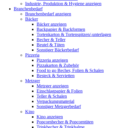
Industrie, Produktion & Hygiene anzeigen
Branchenbedarf
Branchenbedarf anzeigen
Bäcker
Bäcker anzeigen
Backpapier & Backformen
Tortenkarton & Tortenspitzen/-unterlagen
Becher & Teller
Beutel & Tüten
Sonstiger Bäckerbedarf
Pizzeria
Pizzeria anzeigen
Pizzakarton & Zubehör
Food to go Becher, Folien & Schalen
Besteck & Servietten
Metzger
Metzger anzeigen
Einschlagpapier & Folien
Teller & Schalen
Verpackungsmaterial
Sonstiger Metzgerbedarf
Kino
Kino anzeigen
Popcornbecher & Popcorntüten
Trinkbecher & Trinkhalme