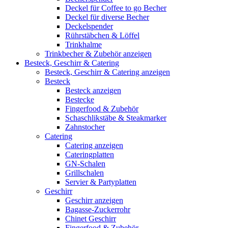
Deckel für Coffee to go Becher
Deckel für diverse Becher
Deckelspender
Rührstäbchen & Löffel
Trinkhalme
Trinkbecher & Zubehör anzeigen
Besteck, Geschirr & Catering
Besteck, Geschirr & Catering anzeigen
Besteck
Besteck anzeigen
Bestecke
Fingerfood & Zubehör
Schaschlikstäbe & Steakmarker
Zahnstocher
Catering
Catering anzeigen
Cateringplatten
GN-Schalen
Grillschalen
Servier & Partyplatten
Geschirr
Geschirr anzeigen
Bagasse-Zuckerrohr
Chinet Geschirr
Fingerfood & Zubehör