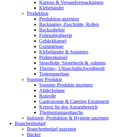
Kartons & Versandverpackungen
Klebebänder
Produktion
Produktion anzeigen
Backpapier, Zuschnitte, Rollen
Backzubehör
Folienabrollgerät
Gebäckkapsel
Gummiringe
Klebebänder & Sonstiges
Pralinenkapsel
Siegelfolie, Siegelgerät & -rahmen
Thermo-, Ultraschallschweißgerät
Tortenunterlage
Sonstige Produkte
Sonstige Produkte anzeigen
Abdeckplane
Bonrolle
Gastronomie & Catering Equipment
Kerzen für den Aussenbereich
Thermotransporttasche
Industrie, Produktion & Hygiene anzeigen
Branchenbedarf
Branchenbedarf anzeigen
Bäcker