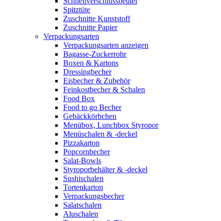
Schnellverschlussbeutel
Spitztüte
Zuschnitte Kunststoff
Zuschnitte Papier
Verpackungsarten
Verpackungsarten anzeigen
Bagasse-Zuckerrohr
Boxen & Kartons
Dressingbecher
Eisbecher & Zubehör
Feinkostbecher & Schalen
Food Box
Food to go Becher
Gebäckkörbchen
Menübox, Lunchbox Styropor
Menüschalen & -deckel
Pizzakarton
Popcornbecher
Salat-Bowls
Styroporbehälter & -deckel
Sushischalen
Tortenkarton
Verpackungsbecher
Salatschalen
Aluschalen