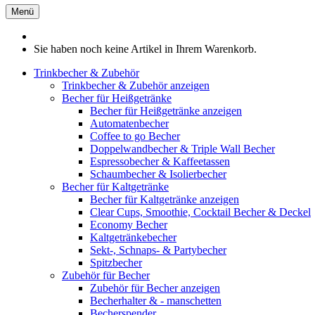
Menü
Sie haben noch keine Artikel in Ihrem Warenkorb.
Trinkbecher & Zubehör
Trinkbecher & Zubehör anzeigen
Becher für Heißgetränke
Becher für Heißgetränke anzeigen
Automatenbecher
Coffee to go Becher
Doppelwandbecher & Triple Wall Becher
Espressobecher & Kaffeetassen
Schaumbecher & Isolierbecher
Becher für Kaltgetränke
Becher für Kaltgetränke anzeigen
Clear Cups, Smoothie, Cocktail Becher & Deckel
Economy Becher
Kaltgetränkebecher
Sekt-, Schnaps- & Partybecher
Spitzbecher
Zubehör für Becher
Zubehör für Becher anzeigen
Becherhalter & - manschetten
Becherspender