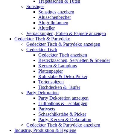
Tragetaschen & Tüten
Sonstiges
Sonstiges anzeigen
Aluaschenbecher
Alugrillpfannen
Aluteller
Verpackungen, Folien & Papiere anzeigen
Gedeckter Tisch & Partydeko
Gedeckter Tisch & Partydeko anzeigen
Gedeckter Tisch
Gedeckter Tisch anzeigen
Bestecktaschen, Servietten & Spender
Kerzen & Lampions
Plattenpapier
Rührstäbe & Deko-Picker
Tortenspitzen
Tischdecken & -läufer
Party Dekoration
Party Dekoration anzeigen
Luftballons & - schlangen
Partysets
Schaschlikstäbe & Picker
Party, Kerzen & Dekoration
Gedeckter Tisch & Partydeko anzeigen
Industrie, Produktion & Hygiene