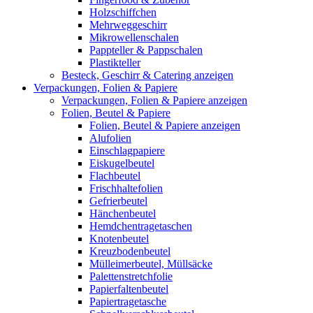
Holzschiffchen
Mehrweggeschirr
Mikrowellenschalen
Pappteller & Pappschalen
Plastikteller
Besteck, Geschirr & Catering anzeigen
Verpackungen, Folien & Papiere
Verpackungen, Folien & Papiere anzeigen
Folien, Beutel & Papiere
Folien, Beutel & Papiere anzeigen
Alufolien
Einschlagpapiere
Eiskugelbeutel
Flachbeutel
Frischhaltefolien
Gefrierbeutel
Hänchenbeutel
Hemdchentragetaschen
Knotenbeutel
Kreuzbodenbeutel
Mülleimerbeutel, Müllsäcke
Palettenstretchfolie
Papierfaltenbeutel
Papiertragetasche