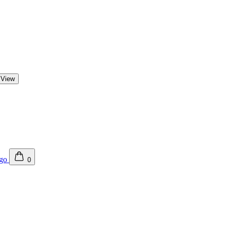
 View
0