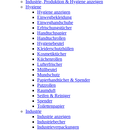
Industrie, Produktion & Hygiene anzeigen
Hygiene
Hygiene anzeigen
Einwegbekleidung
Einweghandschuhe
Erfrischungstücher
Handtuchpapier
Handtuchrollen
Hygienebeutel
Kleiderschutzhüllen
Kosmetiktücher
Küchenrollen
Lufterfrischer
Müllbeutel
Mundschutz
Papierhandtücher & Spender
Putzrollen
Raumduft
Seifen & Reiniger
Spender
Toilettenpapier
Industrie
Industrie anzeigen
Industriebecher
Industrieverpackungen