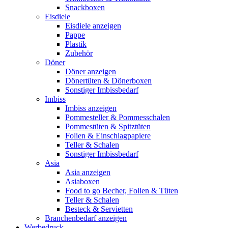
Snackboxen
Eisdiele
Eisdiele anzeigen
Pappe
Plastik
Zubehör
Döner
Döner anzeigen
Dönertüten & Dönerboxen
Sonstiger Imbissbedarf
Imbiss
Imbiss anzeigen
Pommesteller & Pommesschalen
Pommestüten & Spitztüten
Folien & Einschlagpapiere
Teller & Schalen
Sonstiger Imbissbedarf
Asia
Asia anzeigen
Asiaboxen
Food to go Becher, Folien & Tüten
Teller & Schalen
Besteck & Servietten
Branchenbedarf anzeigen
Werbedruck