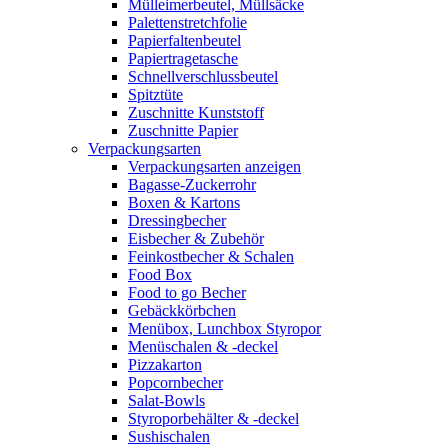
Mülleimerbeutel, Müllsäcke
Palettenstretchfolie
Papierfaltenbeutel
Papiertragetasche
Schnellverschlussbeutel
Spitztüte
Zuschnitte Kunststoff
Zuschnitte Papier
Verpackungsarten
Verpackungsarten anzeigen
Bagasse-Zuckerrohr
Boxen & Kartons
Dressingbecher
Eisbecher & Zubehör
Feinkostbecher & Schalen
Food Box
Food to go Becher
Gebäckkörbchen
Menübox, Lunchbox Styropor
Menüschalen & -deckel
Pizzakarton
Popcornbecher
Salat-Bowls
Styroporbehälter & -deckel
Sushischalen