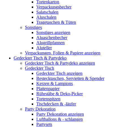
Tortenkarton
Verpackungsbecher
Salatschalen
Aluschalen
Tragetaschen & Tüten
Sonstiges
Sonstiges anzeigen
Aluaschenbecher
Alugrillpfannen
Aluteller
Verpackungen, Folien & Papiere anzeigen
Gedeckter Tisch & Partydeko
Gedeckter Tisch & Partydeko anzeigen
Gedeckter Tisch
Gedeckter Tisch anzeigen
Bestecktaschen, Servietten & Spender
Kerzen & Lampions
Plattenpapier
Rührstäbe & Deko-Picker
Tortenspitzen
Tischdecken & -läufer
Party Dekoration
Party Dekoration anzeigen
Luftballons & - schlangen
Partysets