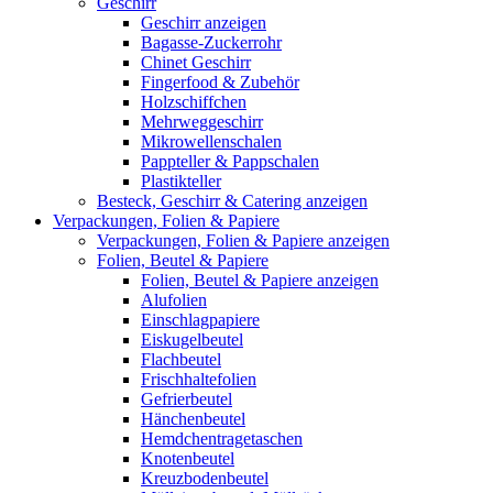
Geschirr
Geschirr anzeigen
Bagasse-Zuckerrohr
Chinet Geschirr
Fingerfood & Zubehör
Holzschiffchen
Mehrweggeschirr
Mikrowellenschalen
Pappteller & Pappschalen
Plastikteller
Besteck, Geschirr & Catering anzeigen
Verpackungen, Folien & Papiere
Verpackungen, Folien & Papiere anzeigen
Folien, Beutel & Papiere
Folien, Beutel & Papiere anzeigen
Alufolien
Einschlagpapiere
Eiskugelbeutel
Flachbeutel
Frischhaltefolien
Gefrierbeutel
Hänchenbeutel
Hemdchentragetaschen
Knotenbeutel
Kreuzbodenbeutel