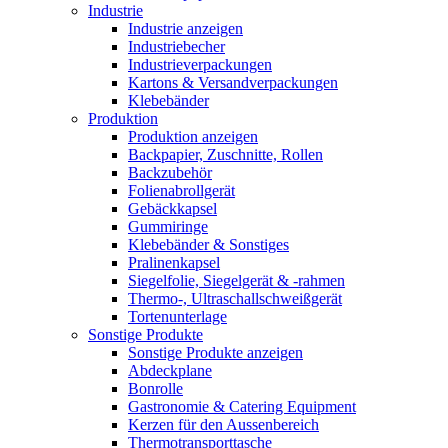
Industrie
Industrie anzeigen
Industriebecher
Industrieverpackungen
Kartons & Versandverpackungen
Klebebänder
Produktion
Produktion anzeigen
Backpapier, Zuschnitte, Rollen
Backzubehör
Folienabrollgerät
Gebäckkapsel
Gummiringe
Klebebänder & Sonstiges
Pralinenkapsel
Siegelfolie, Siegelgerät & -rahmen
Thermo-, Ultraschallschweißgerät
Tortenunterlage
Sonstige Produkte
Sonstige Produkte anzeigen
Abdeckplane
Bonrolle
Gastronomie & Catering Equipment
Kerzen für den Aussenbereich
Thermotransporttasche