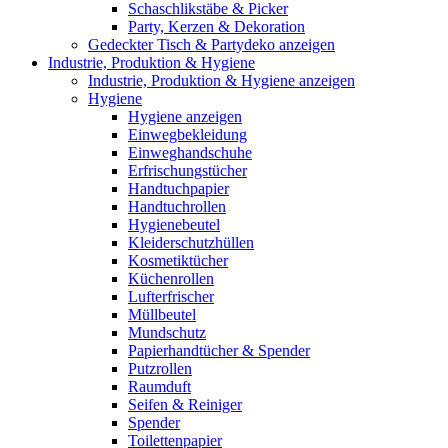
Schaschlikstäbe & Picker
Party, Kerzen & Dekoration
Gedeckter Tisch & Partydeko anzeigen
Industrie, Produktion & Hygiene
Industrie, Produktion & Hygiene anzeigen
Hygiene
Hygiene anzeigen
Einwegbekleidung
Einweghandschuhe
Erfrischungstücher
Handtuchpapier
Handtuchrollen
Hygienebeutel
Kleiderschutzhüllen
Kosmetiktücher
Küchenrollen
Lufterfrischer
Müllbeutel
Mundschutz
Papierhandtücher & Spender
Putzrollen
Raumduft
Seifen & Reiniger
Spender
Toilettenpapier