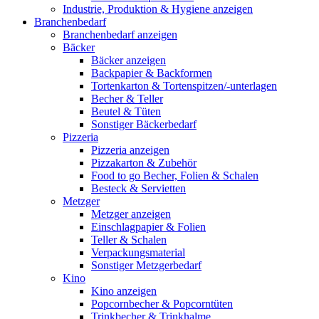
Industrie, Produktion & Hygiene anzeigen
Branchenbedarf
Branchenbedarf anzeigen
Bäcker
Bäcker anzeigen
Backpapier & Backformen
Tortenkarton & Tortenspitzen/-unterlagen
Becher & Teller
Beutel & Tüten
Sonstiger Bäckerbedarf
Pizzeria
Pizzeria anzeigen
Pizzakarton & Zubehör
Food to go Becher, Folien & Schalen
Besteck & Servietten
Metzger
Metzger anzeigen
Einschlagpapier & Folien
Teller & Schalen
Verpackungsmaterial
Sonstiger Metzgerbedarf
Kino
Kino anzeigen
Popcornbecher & Popcorntüten
Trinkbecher & Trinkhalme