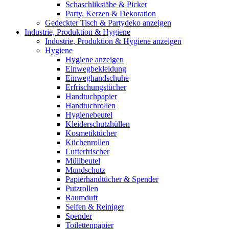
Schaschlikstäbe & Picker
Party, Kerzen & Dekoration
Gedeckter Tisch & Partydeko anzeigen
Industrie, Produktion & Hygiene
Industrie, Produktion & Hygiene anzeigen
Hygiene
Hygiene anzeigen
Einwegbekleidung
Einweghandschuhe
Erfrischungstücher
Handtuchpapier
Handtuchrollen
Hygienebeutel
Kleiderschutzhüllen
Kosmetiktücher
Küchenrollen
Lufterfrischer
Müllbeutel
Mundschutz
Papierhandtücher & Spender
Putzrollen
Raumduft
Seifen & Reiniger
Spender
Toilettenpapier