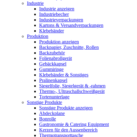
Industrie
Industrie anzeigen
Industriebecher
Industrieverpackungen
Kartons & Versandverpackungen
Klebebänder
Produktion
Produktion anzeigen
Backpapier, Zuschnitte, Rollen
Backzubehör
Folienabrollgerät
Gebäckkapsel
Gummiringe
Klebebänder & Sonstiges
Pralinenkapsel
Siegelfolie, Siegelgerät & -rahmen
Thermo-, Ultraschallschweißgerät
Tortenunterlage
Sonstige Produkte
Sonstige Produkte anzeigen
Abdeckplane
Bonrolle
Gastronomie & Catering Equipment
Kerzen für den Aussenbereich
Thermotransporttasche