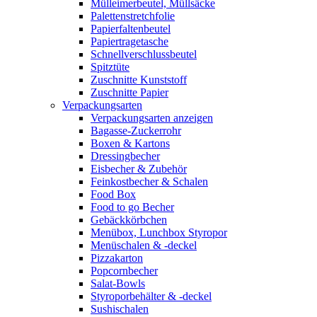
Mülleimerbeutel, Müllsäcke
Palettenstretchfolie
Papierfaltenbeutel
Papiertragetasche
Schnellverschlussbeutel
Spitztüte
Zuschnitte Kunststoff
Zuschnitte Papier
Verpackungsarten
Verpackungsarten anzeigen
Bagasse-Zuckerrohr
Boxen & Kartons
Dressingbecher
Eisbecher & Zubehör
Feinkostbecher & Schalen
Food Box
Food to go Becher
Gebäckkörbchen
Menübox, Lunchbox Styropor
Menüschalen & -deckel
Pizzakarton
Popcornbecher
Salat-Bowls
Styroporbehälter & -deckel
Sushischalen