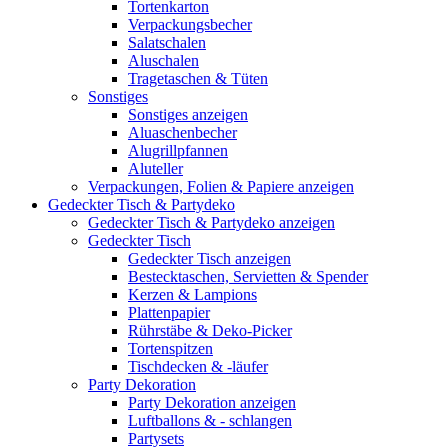
Tortenkarton
Verpackungsbecher
Salatschalen
Aluschalen
Tragetaschen & Tüten
Sonstiges
Sonstiges anzeigen
Aluaschenbecher
Alugrillpfannen
Aluteller
Verpackungen, Folien & Papiere anzeigen
Gedeckter Tisch & Partydeko
Gedeckter Tisch & Partydeko anzeigen
Gedeckter Tisch
Gedeckter Tisch anzeigen
Bestecktaschen, Servietten & Spender
Kerzen & Lampions
Plattenpapier
Rührstäbe & Deko-Picker
Tortenspitzen
Tischdecken & -läufer
Party Dekoration
Party Dekoration anzeigen
Luftballons & - schlangen
Partysets