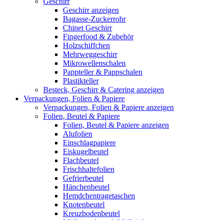
Geschirr
Geschirr anzeigen
Bagasse-Zuckerrohr
Chinet Geschirr
Fingerfood & Zubehör
Holzschiffchen
Mehrweggeschirr
Mikrowellenschalen
Pappteller & Pappschalen
Plastikteller
Besteck, Geschirr & Catering anzeigen
Verpackungen, Folien & Papiere
Verpackungen, Folien & Papiere anzeigen
Folien, Beutel & Papiere
Folien, Beutel & Papiere anzeigen
Alufolien
Einschlagpapiere
Eiskugelbeutel
Flachbeutel
Frischhaltefolien
Gefrierbeutel
Hänchenbeutel
Hemdchentragetaschen
Knotenbeutel
Kreuzbodenbeutel