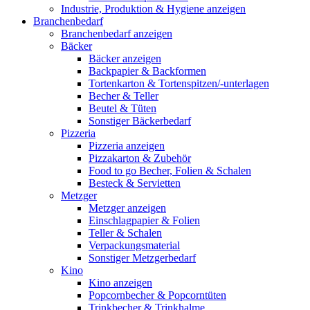
Industrie, Produktion & Hygiene anzeigen
Branchenbedarf
Branchenbedarf anzeigen
Bäcker
Bäcker anzeigen
Backpapier & Backformen
Tortenkarton & Tortenspitzen/-unterlagen
Becher & Teller
Beutel & Tüten
Sonstiger Bäckerbedarf
Pizzeria
Pizzeria anzeigen
Pizzakarton & Zubehör
Food to go Becher, Folien & Schalen
Besteck & Servietten
Metzger
Metzger anzeigen
Einschlagpapier & Folien
Teller & Schalen
Verpackungsmaterial
Sonstiger Metzgerbedarf
Kino
Kino anzeigen
Popcornbecher & Popcorntüten
Trinkbecher & Trinkhalme