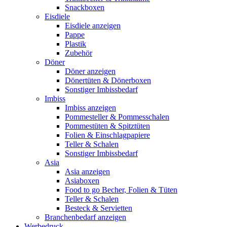
Snackboxen
Eisdiele
Eisdiele anzeigen
Pappe
Plastik
Zubehör
Döner
Döner anzeigen
Dönertüten & Dönerboxen
Sonstiger Imbissbedarf
Imbiss
Imbiss anzeigen
Pommesteller & Pommesschalen
Pommestüten & Spitztüten
Folien & Einschlagpapiere
Teller & Schalen
Sonstiger Imbissbedarf
Asia
Asia anzeigen
Asiaboxen
Food to go Becher, Folien & Tüten
Teller & Schalen
Besteck & Servietten
Branchenbedarf anzeigen
Werbedruck