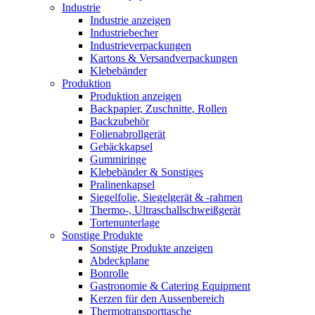
Industrie
Industrie anzeigen
Industriebecher
Industrieverpackungen
Kartons & Versandverpackungen
Klebebänder
Produktion
Produktion anzeigen
Backpapier, Zuschnitte, Rollen
Backzubehör
Folienabrollgerät
Gebäckkapsel
Gummiringe
Klebebänder & Sonstiges
Pralinenkapsel
Siegelfolie, Siegelgerät & -rahmen
Thermo-, Ultraschallschweißgerät
Tortenunterlage
Sonstige Produkte
Sonstige Produkte anzeigen
Abdeckplane
Bonrolle
Gastronomie & Catering Equipment
Kerzen für den Aussenbereich
Thermotransporttasche