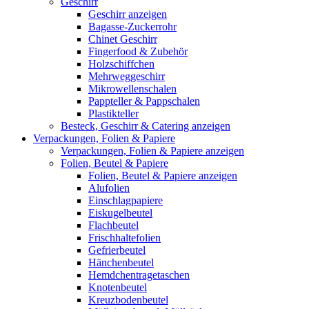
Geschirr
Geschirr anzeigen
Bagasse-Zuckerrohr
Chinet Geschirr
Fingerfood & Zubehör
Holzschiffchen
Mehrweggeschirr
Mikrowellenschalen
Pappteller & Pappschalen
Plastikteller
Besteck, Geschirr & Catering anzeigen
Verpackungen, Folien & Papiere
Verpackungen, Folien & Papiere anzeigen
Folien, Beutel & Papiere
Folien, Beutel & Papiere anzeigen
Alufolien
Einschlagpapiere
Eiskugelbeutel
Flachbeutel
Frischhaltefolien
Gefrierbeutel
Hänchenbeutel
Hemdchentragetaschen
Knotenbeutel
Kreuzbodenbeutel