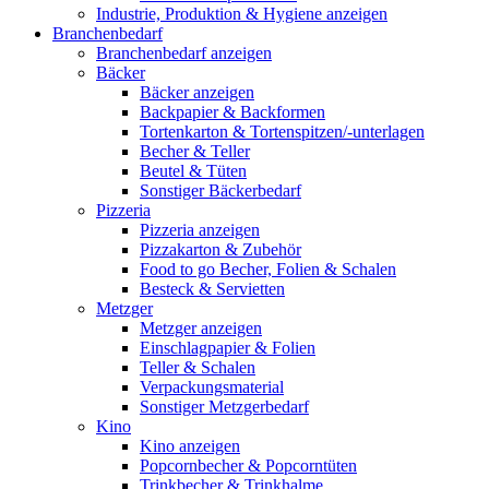
Industrie, Produktion & Hygiene anzeigen
Branchenbedarf
Branchenbedarf anzeigen
Bäcker
Bäcker anzeigen
Backpapier & Backformen
Tortenkarton & Tortenspitzen/-unterlagen
Becher & Teller
Beutel & Tüten
Sonstiger Bäckerbedarf
Pizzeria
Pizzeria anzeigen
Pizzakarton & Zubehör
Food to go Becher, Folien & Schalen
Besteck & Servietten
Metzger
Metzger anzeigen
Einschlagpapier & Folien
Teller & Schalen
Verpackungsmaterial
Sonstiger Metzgerbedarf
Kino
Kino anzeigen
Popcornbecher & Popcorntüten
Trinkbecher & Trinkhalme