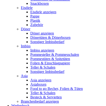
Snackboxen
Eisdiele
Eisdiele anzeigen
Pappe
Plastik
Zubehör
Döner
Döner anzeigen
Dönertüten & Dönerboxen
Sonstiger Imbissbedarf
Imbiss
Imbiss anzeigen
Pommesteller & Pommesschalen
Pommestüten & Spitztüten
Folien & Einschlagpapiere
Teller & Schalen
Sonstiger Imbissbedarf
Asia
Asia anzeigen
Asiaboxen
Food to go Becher, Folien & Tüten
Teller & Schalen
Besteck & Servietten
Branchenbedarf anzeigen
Werbedruck