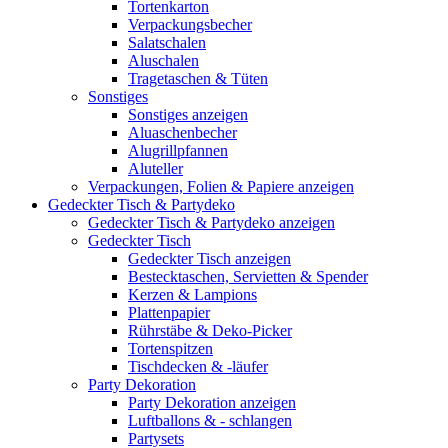
Tortenkarton
Verpackungsbecher
Salatschalen
Aluschalen
Tragetaschen & Tüten
Sonstiges
Sonstiges anzeigen
Aluaschenbecher
Alugrillpfannen
Aluteller
Verpackungen, Folien & Papiere anzeigen
Gedeckter Tisch & Partydeko
Gedeckter Tisch & Partydeko anzeigen
Gedeckter Tisch
Gedeckter Tisch anzeigen
Bestecktaschen, Servietten & Spender
Kerzen & Lampions
Plattenpapier
Rührstäbe & Deko-Picker
Tortenspitzen
Tischdecken & -läufer
Party Dekoration
Party Dekoration anzeigen
Luftballons & - schlangen
Partysets