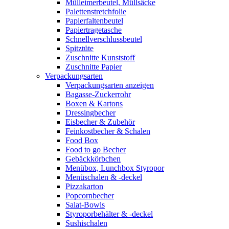
Mülleimerbeutel, Müllsäcke
Palettenstretchfolie
Papierfaltenbeutel
Papiertragetasche
Schnellverschlussbeutel
Spitztüte
Zuschnitte Kunststoff
Zuschnitte Papier
Verpackungsarten
Verpackungsarten anzeigen
Bagasse-Zuckerrohr
Boxen & Kartons
Dressingbecher
Eisbecher & Zubehör
Feinkostbecher & Schalen
Food Box
Food to go Becher
Gebäckkörbchen
Menübox, Lunchbox Styropor
Menüschalen & -deckel
Pizzakarton
Popcornbecher
Salat-Bowls
Styroporbehälter & -deckel
Sushischalen