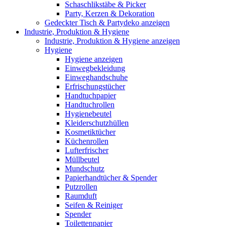
Schaschlikstäbe & Picker
Party, Kerzen & Dekoration
Gedeckter Tisch & Partydeko anzeigen
Industrie, Produktion & Hygiene
Industrie, Produktion & Hygiene anzeigen
Hygiene
Hygiene anzeigen
Einwegbekleidung
Einweghandschuhe
Erfrischungstücher
Handtuchpapier
Handtuchrollen
Hygienebeutel
Kleiderschutzhüllen
Kosmetiktücher
Küchenrollen
Lufterfrischer
Müllbeutel
Mundschutz
Papierhandtücher & Spender
Putzrollen
Raumduft
Seifen & Reiniger
Spender
Toilettenpapier