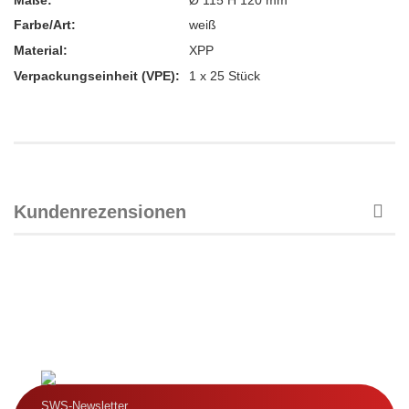
Maße:
Ø 115 H 120 mm
Farbe/Art:
weiß
Material:
XPP
Verpackungseinheit (VPE):
1 x 25 Stück
Kundenrezensionen
SWS-Newsletter