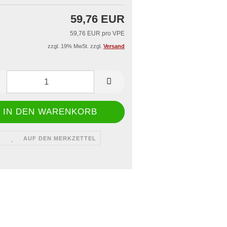
iegelgerät & -rahmen
 Dönerboxen
aschallschweißgerät
59,76 EUR
issbedarf
ge
59,76 EUR pro VPE
zzgl. 19% MwSt. zzgl.
Versand
AUF DEN MERKZETTEL