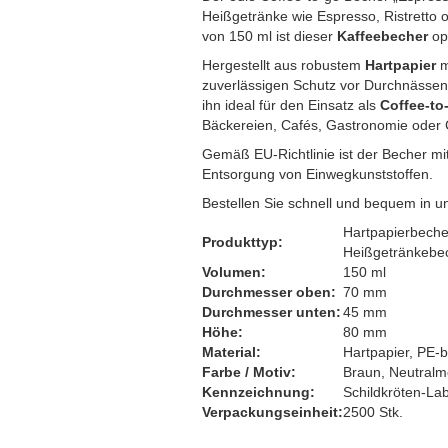
Heißgetränke wie Espresso, Ristretto
Thermotransporttasche
von 150 ml ist dieser
Kaffeebecher
opt
Hergestellt aus robustem
Hartpapier
m
zuverlässigen Schutz vor Durchnässen
ihn ideal für den Einsatz als
Coffee-to
Bäckereien, Cafés, Gastronomie oder 
Gemäß EU-Richtlinie ist der Becher m
Entsorgung von Einwegkunststoffen.
Bestellen Sie schnell und bequem in 
Hartpapierbecher
Produkttyp:
Heißgetränkebec
Volumen:
150 ml
Durchmesser oben:
70 mm
Durchmesser unten:
45 mm
Höhe:
80 mm
Material:
Hartpapier, PE-b
Farbe / Motiv:
Braun, Neutralm
Kennzeichnung:
Schildkröten-Lab
Verpackungseinheit:
2500 Stk.