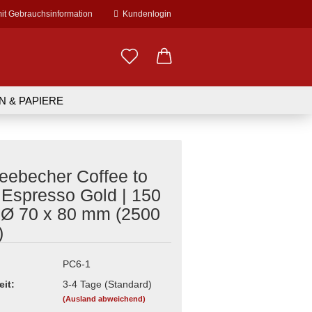
mit Gebrauchsinformation
Kundenlogin
il
N & PAPIERE
EDARF
WERBEDRUCK
swort
eebecher Coffee to
& - manschetten
errohr
her
schnitte, Rollen
r & Folien
 Espresso Gold | 150
r
rr
n
en
| Ø 70 x 80 mm (2500
erstellen
fee to go Becher
Zubehör
rät
terial
)
ort vergessen?
erse Becher
zgerbedarf
r
irr
PC6-1
& Löffel
halen
 Sonstiges
eit:
3-4 Tage (Standard)
Pappschalen
l
(Ausland abweichend)