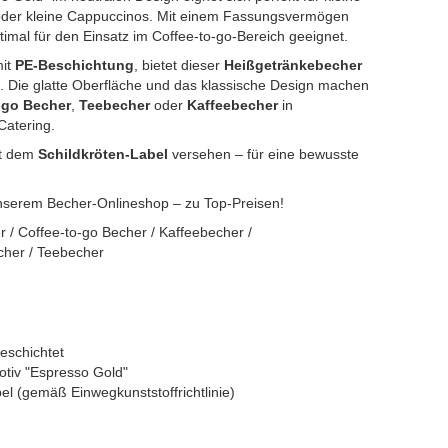
 oder kleine Cappuccinos. Mit einem Fassungsvermögen
imal für den Einsatz im Coffee-to-go-Bereich geeignet.
it
PE-Beschichtung
, bietet dieser
Heißgetränkebecher
. Die glatte Oberfläche und das klassische Design machen
-go Becher
,
Teebecher
oder
Kaffeebecher
in
Catering.
it dem
Schildkröten-Label
versehen – für eine bewusste
unserem Becher-Onlineshop – zu Top-Preisen!
 / Coffee-to-go Becher / Kaffeebecher /
her / Teebecher
eschichtet
otiv "Espresso Gold"
el (gemäß Einwegkunststoffrichtlinie)