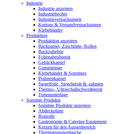
Industrie
Industrie anzeigen
Industriebecher
Industrieverpackungen
Kartons & Versandverpackungen
Klebebänder
Produktion
Produktion anzeigen
Backpapier, Zuschnitte, Rollen
Backzubehör
Folienabrollgerät
Gebäckkapsel
Gummiringe
Klebebänder & Sonstiges
Pralinenkapsel
Siegelfolie, Siegelgerät & -rahmen
Thermo-, Ultraschallschweißgerät
Tortenunterlage
Sonstige Produkte
Sonstige Produkte anzeigen
Abdeckplane
Bonrolle
Gastronomie & Catering Equipment
Kerzen für den Aussenbereich
Thermotransporttasche