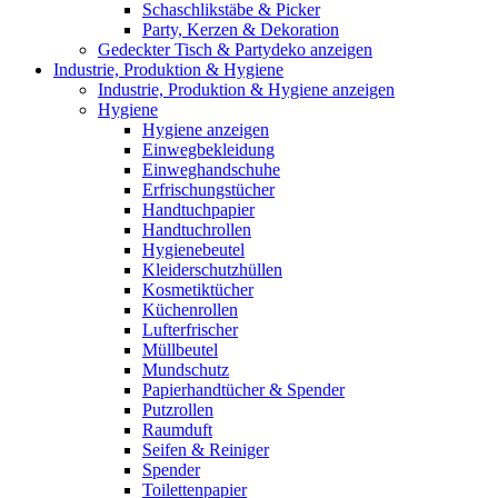
Schaschlikstäbe & Picker
Party, Kerzen & Dekoration
Gedeckter Tisch & Partydeko anzeigen
Industrie, Produktion & Hygiene
Industrie, Produktion & Hygiene anzeigen
Hygiene
Hygiene anzeigen
Einwegbekleidung
Einweghandschuhe
Erfrischungstücher
Handtuchpapier
Handtuchrollen
Hygienebeutel
Kleiderschutzhüllen
Kosmetiktücher
Küchenrollen
Lufterfrischer
Müllbeutel
Mundschutz
Papierhandtücher & Spender
Putzrollen
Raumduft
Seifen & Reiniger
Spender
Toilettenpapier