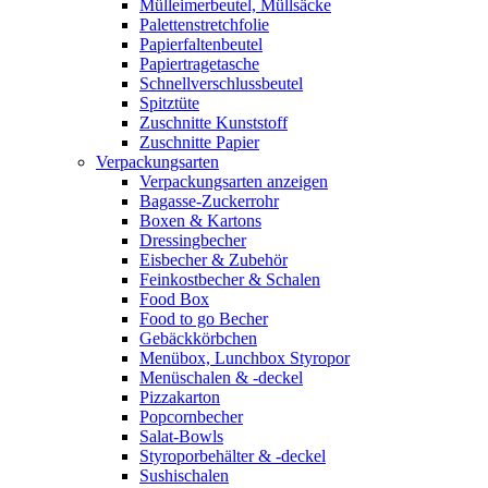
Mülleimerbeutel, Müllsäcke
Palettenstretchfolie
Papierfaltenbeutel
Papiertragetasche
Schnellverschlussbeutel
Spitztüte
Zuschnitte Kunststoff
Zuschnitte Papier
Verpackungsarten
Verpackungsarten anzeigen
Bagasse-Zuckerrohr
Boxen & Kartons
Dressingbecher
Eisbecher & Zubehör
Feinkostbecher & Schalen
Food Box
Food to go Becher
Gebäckkörbchen
Menübox, Lunchbox Styropor
Menüschalen & -deckel
Pizzakarton
Popcornbecher
Salat-Bowls
Styroporbehälter & -deckel
Sushischalen