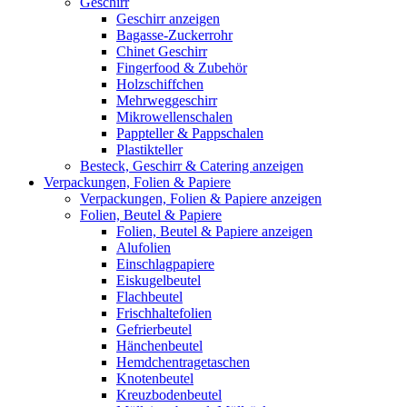
Geschirr
Geschirr anzeigen
Bagasse-Zuckerrohr
Chinet Geschirr
Fingerfood & Zubehör
Holzschiffchen
Mehrweggeschirr
Mikrowellenschalen
Pappteller & Pappschalen
Plastikteller
Besteck, Geschirr & Catering anzeigen
Verpackungen, Folien & Papiere
Verpackungen, Folien & Papiere anzeigen
Folien, Beutel & Papiere
Folien, Beutel & Papiere anzeigen
Alufolien
Einschlagpapiere
Eiskugelbeutel
Flachbeutel
Frischhaltefolien
Gefrierbeutel
Hänchenbeutel
Hemdchentragetaschen
Knotenbeutel
Kreuzbodenbeutel