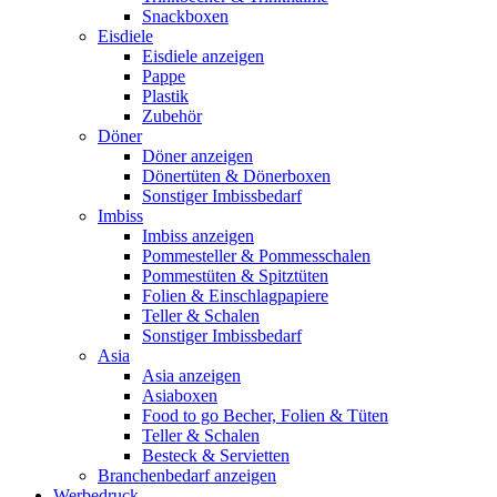
Snackboxen
Eisdiele
Eisdiele anzeigen
Pappe
Plastik
Zubehör
Döner
Döner anzeigen
Dönertüten & Dönerboxen
Sonstiger Imbissbedarf
Imbiss
Imbiss anzeigen
Pommesteller & Pommesschalen
Pommestüten & Spitztüten
Folien & Einschlagpapiere
Teller & Schalen
Sonstiger Imbissbedarf
Asia
Asia anzeigen
Asiaboxen
Food to go Becher, Folien & Tüten
Teller & Schalen
Besteck & Servietten
Branchenbedarf anzeigen
Werbedruck