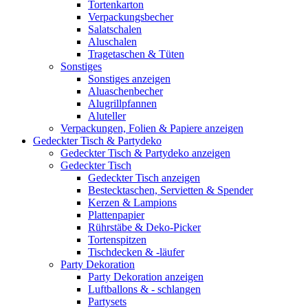
Tortenkarton
Verpackungsbecher
Salatschalen
Aluschalen
Tragetaschen & Tüten
Sonstiges
Sonstiges anzeigen
Aluaschenbecher
Alugrillpfannen
Aluteller
Verpackungen, Folien & Papiere anzeigen
Gedeckter Tisch & Partydeko
Gedeckter Tisch & Partydeko anzeigen
Gedeckter Tisch
Gedeckter Tisch anzeigen
Bestecktaschen, Servietten & Spender
Kerzen & Lampions
Plattenpapier
Rührstäbe & Deko-Picker
Tortenspitzen
Tischdecken & -läufer
Party Dekoration
Party Dekoration anzeigen
Luftballons & - schlangen
Partysets