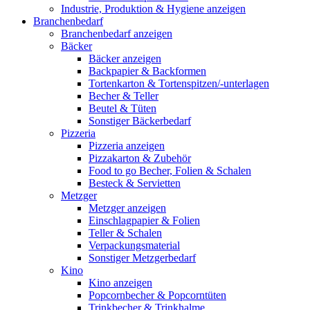
Industrie, Produktion & Hygiene anzeigen
Branchenbedarf
Branchenbedarf anzeigen
Bäcker
Bäcker anzeigen
Backpapier & Backformen
Tortenkarton & Tortenspitzen/-unterlagen
Becher & Teller
Beutel & Tüten
Sonstiger Bäckerbedarf
Pizzeria
Pizzeria anzeigen
Pizzakarton & Zubehör
Food to go Becher, Folien & Schalen
Besteck & Servietten
Metzger
Metzger anzeigen
Einschlagpapier & Folien
Teller & Schalen
Verpackungsmaterial
Sonstiger Metzgerbedarf
Kino
Kino anzeigen
Popcornbecher & Popcorntüten
Trinkbecher & Trinkhalme