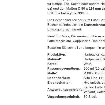
für Kaffee, Tee, Kakao oder andere 
Thermotransporttasche
oz)
und den Maßen
Ø 80 x 114 mm
si
Füllhöhe beträgt ca.
330 ml
.
Die Becher sind Teil der
Slim Line
-Ser
Becher befindet sich die
Kennzeichn
Entsorgung signalisiert.
Ideal für Cafés, Bäckereien, Imbisse o
Latte Macchiato, Cappuccino, Tee ode
Bestellen Sie schnell und bequem in 
Produkttyp:
Hartpapier-Ka
Material:
Hartpapier (P
Farbe:
Weiß
Fassungsvermögen:
300 ml (10 oz)
Maße:
Ø 80 x 114 m
Besonderheit:
Slim Line, PE
Eigenschaften:
Hygienisch, st
Kaffee, Latte
Anwendungsbereiche:
Verkauf, Cafés
Verpackungseinheit:
50 Stück