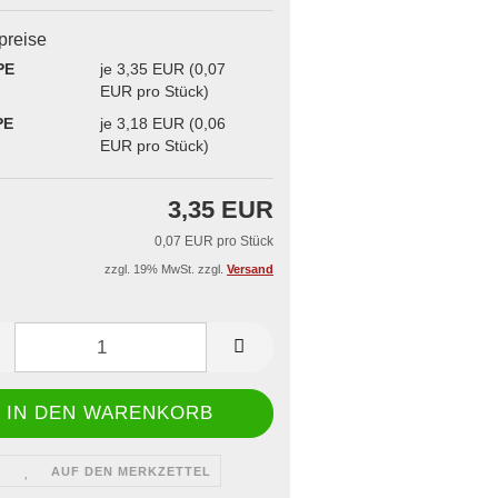
iegelgerät & -rahmen
 Dönerboxen
aschallschweißgerät
lpreise
issbedarf
ge
PE
je 3,35 EUR (0,07
EUR pro Stück)
PE
je 3,18 EUR (0,06
EUR pro Stück)
3,35 EUR
0,07 EUR pro Stück
zzgl. 19% MwSt. zzgl.
Versand
AUF DEN MERKZETTEL