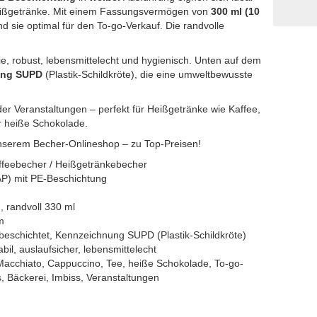
Heißgetränke. Mit einem Fassungsvermögen von
300 ml (10
nd sie optimal für den To-go-Verkauf. Die randvolle
ie, robust, lebensmittelecht und hygienisch. Unten auf dem
ung SUPD
(Plastik-Schildkröte), die eine umweltbewusste
der Veranstaltungen – perfekt für Heißgetränke wie Kaffee,
r heiße Schokolade.
unserem Becher-Onlineshop – zu Top-Preisen!
ffeebecher / Heißgetränkebecher
AP) mit PE-Beschichtung
, randvoll 330 ml
m
-beschichtet, Kennzeichnung SUPD (Plastik-Schildkröte)
abil, auslaufsicher, lebensmittelecht
 Macchiato, Cappuccino, Tee, heiße Schokolade, To-go-
, Bäckerei, Imbiss, Veranstaltungen