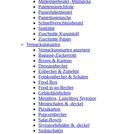
Mülleimerbeutel, Müllsäcke
Palettenstretchfolie
Papierfaltenbeutel
Papiertragetasche
Schnellverschlussbeutel
Spitztüte
Zuschnitte Kunststoff
Zuschnitte Papier
Verpackungsarten
Verpackungsarten anzeigen
Bagasse-Zuckerrohr
Boxen & Kartons
Dressingbecher
Eisbecher & Zubehör
Feinkostbecher & Schalen
Food Box
Food to go Becher
Gebäckkörbchen
Menübox, Lunchbox Styropor
Menüschalen & -deckel
Pizzakarton
Popcornbecher
Salat-Bowls
Styroporbehälter & -deckel
Sushischalen