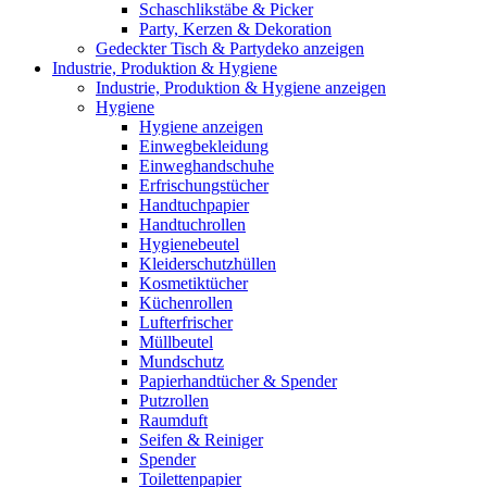
Schaschlikstäbe & Picker
Party, Kerzen & Dekoration
Gedeckter Tisch & Partydeko anzeigen
Industrie, Produktion & Hygiene
Industrie, Produktion & Hygiene anzeigen
Hygiene
Hygiene anzeigen
Einwegbekleidung
Einweghandschuhe
Erfrischungstücher
Handtuchpapier
Handtuchrollen
Hygienebeutel
Kleiderschutzhüllen
Kosmetiktücher
Küchenrollen
Lufterfrischer
Müllbeutel
Mundschutz
Papierhandtücher & Spender
Putzrollen
Raumduft
Seifen & Reiniger
Spender
Toilettenpapier