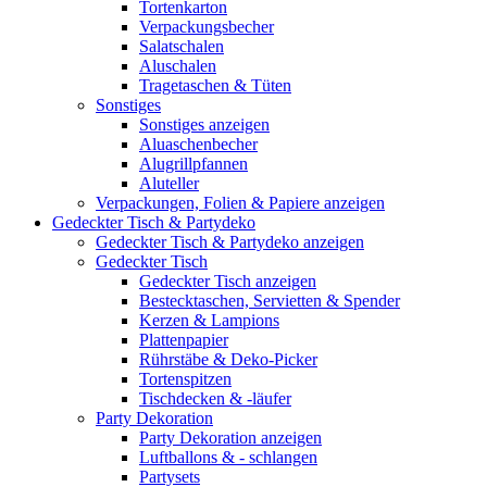
Tortenkarton
Verpackungsbecher
Salatschalen
Aluschalen
Tragetaschen & Tüten
Sonstiges
Sonstiges anzeigen
Aluaschenbecher
Alugrillpfannen
Aluteller
Verpackungen, Folien & Papiere anzeigen
Gedeckter Tisch & Partydeko
Gedeckter Tisch & Partydeko anzeigen
Gedeckter Tisch
Gedeckter Tisch anzeigen
Bestecktaschen, Servietten & Spender
Kerzen & Lampions
Plattenpapier
Rührstäbe & Deko-Picker
Tortenspitzen
Tischdecken & -läufer
Party Dekoration
Party Dekoration anzeigen
Luftballons & - schlangen
Partysets