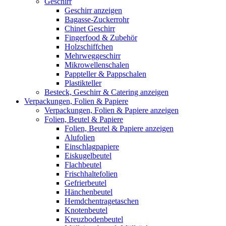
Geschirr
Geschirr anzeigen
Bagasse-Zuckerrohr
Chinet Geschirr
Fingerfood & Zubehör
Holzschiffchen
Mehrweggeschirr
Mikrowellenschalen
Pappteller & Pappschalen
Plastikteller
Besteck, Geschirr & Catering anzeigen
Verpackungen, Folien & Papiere
Verpackungen, Folien & Papiere anzeigen
Folien, Beutel & Papiere
Folien, Beutel & Papiere anzeigen
Alufolien
Einschlagpapiere
Eiskugelbeutel
Flachbeutel
Frischhaltefolien
Gefrierbeutel
Hänchenbeutel
Hemdchentragetaschen
Knotenbeutel
Kreuzbodenbeutel