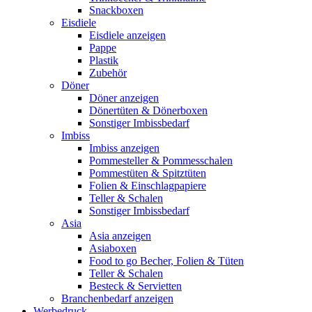
Snackboxen
Eisdiele
Eisdiele anzeigen
Pappe
Plastik
Zubehör
Döner
Döner anzeigen
Dönertüten & Dönerboxen
Sonstiger Imbissbedarf
Imbiss
Imbiss anzeigen
Pommesteller & Pommesschalen
Pommestüten & Spitztüten
Folien & Einschlagpapiere
Teller & Schalen
Sonstiger Imbissbedarf
Asia
Asia anzeigen
Asiaboxen
Food to go Becher, Folien & Tüten
Teller & Schalen
Besteck & Servietten
Branchenbedarf anzeigen
Werbedruck