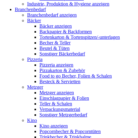
Industrie, Produktion & Hygiene anzeigen
Branchenbedarf
Branchenbedarf anzeigen
Bäcker
Bäcker anzeigen
Backpapier & Backformen
Tortenkarton & Tortenspitzen/-unterlagen
Becher & Teller
Beutel & Tüten
Sonstiger Bäckerbedarf
Pizzeria
Pizzeria anzeigen
Pizzakarton & Zubehör
Food to go Becher, Folien & Schalen
Besteck & Servietten
Metzger
Metzger anzeigen
Einschlagpapier & Folien
Teller & Schalen
Verpackungsmaterial
Sonstiger Metzgerbedarf
Kino
Kino anzeigen
Popcornbecher & Popcorntüten
Trinkbecher & Trinkhalme