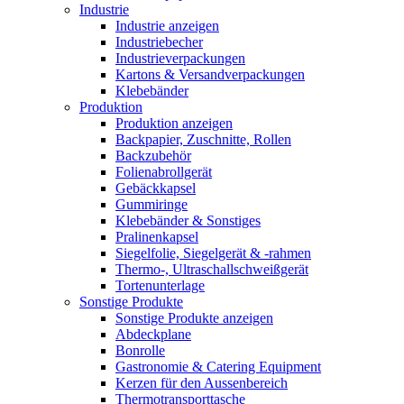
Industrie
Industrie anzeigen
Industriebecher
Industrieverpackungen
Kartons & Versandverpackungen
Klebebänder
Produktion
Produktion anzeigen
Backpapier, Zuschnitte, Rollen
Backzubehör
Folienabrollgerät
Gebäckkapsel
Gummiringe
Klebebänder & Sonstiges
Pralinenkapsel
Siegelfolie, Siegelgerät & -rahmen
Thermo-, Ultraschallschweißgerät
Tortenunterlage
Sonstige Produkte
Sonstige Produkte anzeigen
Abdeckplane
Bonrolle
Gastronomie & Catering Equipment
Kerzen für den Aussenbereich
Thermotransporttasche