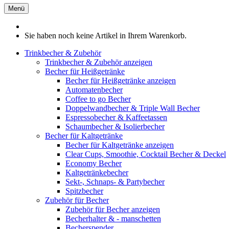
Menü
Sie haben noch keine Artikel in Ihrem Warenkorb.
Trinkbecher & Zubehör
Trinkbecher & Zubehör anzeigen
Becher für Heißgetränke
Becher für Heißgetränke anzeigen
Automatenbecher
Coffee to go Becher
Doppelwandbecher & Triple Wall Becher
Espressobecher & Kaffeetassen
Schaumbecher & Isolierbecher
Becher für Kaltgetränke
Becher für Kaltgetränke anzeigen
Clear Cups, Smoothie, Cocktail Becher & Deckel
Economy Becher
Kaltgetränkebecher
Sekt-, Schnaps- & Partybecher
Spitzbecher
Zubehör für Becher
Zubehör für Becher anzeigen
Becherhalter & - manschetten
Becherspender