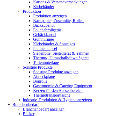
Kartons & Versandverpackungen
Klebebänder
Produktion
Produktion anzeigen
Backpapier, Zuschnitte, Rollen
Backzubehör
Folienabrollgerät
Gebäckkapsel
Gummiringe
Klebebänder & Sonstiges
Pralinenkapsel
Siegelfolie, Siegelgerät & -rahmen
Thermo-, Ultraschallschweißgerät
Tortenunterlage
Sonstige Produkte
Sonstige Produkte anzeigen
Abdeckplane
Bonrolle
Gastronomie & Catering Equipment
Kerzen für den Aussenbereich
Thermotransporttasche
Industrie, Produktion & Hygiene anzeigen
Branchenbedarf
Branchenbedarf anzeigen
Bäcker