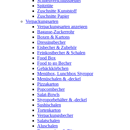
Schnellverschlussbeutel
Spitztüte
Zuschnitte Kunststoff
Zuschnitte Papier
Verpackungsarten
Verpackungsarten anzeigen
Bagasse-Zuckerrohr
Boxen & Kartons
Dressingbecher
Eisbecher & Zubehör
Feinkostbecher & Schalen
Food Box
Food to go Becher
Gebäckkörbchen
Menübox, Lunchbox Styropor
Menüschalen & -deckel
Pizzakarton
Popcornbecher
Salat-Bowls
Styroporbehälter & -deckel
Sushischalen
Tortenkarton
Verpackungsbecher
Salatschalen
Aluschalen