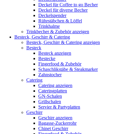
Deckel für Coffee to go Becher
Deckel für diverse Becher
Deckelspender
Rührstäbchen & Löffel
Trinkhalme
Trinkbecher & Zubehör anzeigen
Besteck, Geschirr & Catering
Besteck, Geschirr & Catering anzeigen
Besteck
Besteck anzeigen
Bestecke
Fingerfood & Zubehör
Schaschlikstäbe & Steakmarker
Zahnstocher
Catering
Catering anzeigen
Cateringplatten
GN-Schalen
Grillschalen
Servier & Partyplatten
Geschirr
Geschirr anzeigen
Bagasse-Zuckerrohr
Chinet Geschirr
Fingerfood & Zubehör