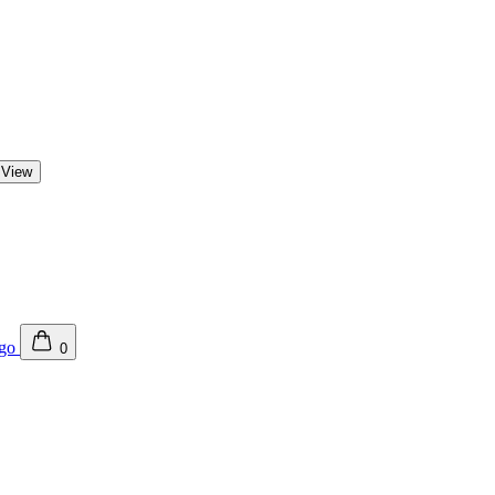
 View
0