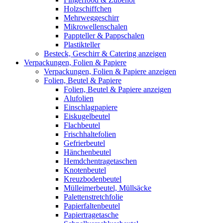
Holzschiffchen
Mehrweggeschirr
Mikrowellenschalen
Pappteller & Pappschalen
Plastikteller
Besteck, Geschirr & Catering anzeigen
Verpackungen, Folien & Papiere
Verpackungen, Folien & Papiere anzeigen
Folien, Beutel & Papiere
Folien, Beutel & Papiere anzeigen
Alufolien
Einschlagpapiere
Eiskugelbeutel
Flachbeutel
Frischhaltefolien
Gefrierbeutel
Hänchenbeutel
Hemdchentragetaschen
Knotenbeutel
Kreuzbodenbeutel
Mülleimerbeutel, Müllsäcke
Palettenstretchfolie
Papierfaltenbeutel
Papiertragetasche