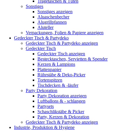
Tragetaschen & Tüten
Sonstiges
Sonstiges anzeigen
Aluaschenbecher
Alugrillpfannen
Aluteller
Verpackungen, Folien & Papiere anzeigen
Gedeckter Tisch & Partydeko
Gedeckter Tisch & Partydeko anzeigen
Gedeckter Tisch
Gedeckter Tisch anzeigen
Bestecktaschen, Servietten & Spender
Kerzen & Lampions
Plattenpapier
Rührstäbe & Deko-Picker
Tortenspitzen
Tischdecken & -läufer
Party Dekoration
Party Dekoration anzeigen
Luftballons & - schlangen
Partysets
Schaschlikstäbe & Picker
Party, Kerzen & Dekoration
Gedeckter Tisch & Partydeko anzeigen
Industrie, Produktion & Hygiene