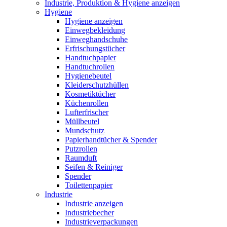
Industrie, Produktion & Hygiene anzeigen
Hygiene
Hygiene anzeigen
Einwegbekleidung
Einweghandschuhe
Erfrischungstücher
Handtuchpapier
Handtuchrollen
Hygienebeutel
Kleiderschutzhüllen
Kosmetiktücher
Küchenrollen
Lufterfrischer
Müllbeutel
Mundschutz
Papierhandtücher & Spender
Putzrollen
Raumduft
Seifen & Reiniger
Spender
Toilettenpapier
Industrie
Industrie anzeigen
Industriebecher
Industrieverpackungen