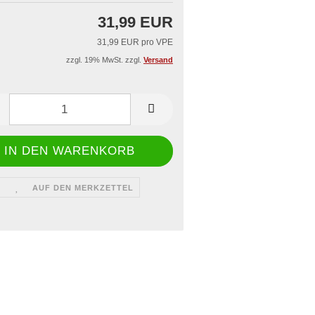
iegelgerät & -rahmen
31,99 EUR
 Dönerboxen
aschallschweißgerät
issbedarf
ge
31,99 EUR pro VPE
zzgl. 19% MwSt. zzgl.
Versand
AUF DEN MERKZETTEL