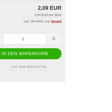
iegelgerät & -rahmen
2,09 EUR
 Dönerboxen
aschallschweißgerät
issbedarf
ge
0,04 EUR pro Stück
zzgl. 19% MwSt. zzgl.
Versand
AUF DEN MERKZETTEL