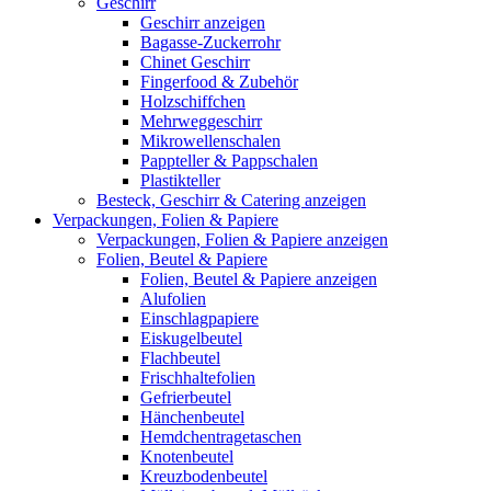
Geschirr
Geschirr anzeigen
Bagasse-Zuckerrohr
Chinet Geschirr
Fingerfood & Zubehör
Holzschiffchen
Mehrweggeschirr
Mikrowellenschalen
Pappteller & Pappschalen
Plastikteller
Besteck, Geschirr & Catering anzeigen
Verpackungen, Folien & Papiere
Verpackungen, Folien & Papiere anzeigen
Folien, Beutel & Papiere
Folien, Beutel & Papiere anzeigen
Alufolien
Einschlagpapiere
Eiskugelbeutel
Flachbeutel
Frischhaltefolien
Gefrierbeutel
Hänchenbeutel
Hemdchentragetaschen
Knotenbeutel
Kreuzbodenbeutel