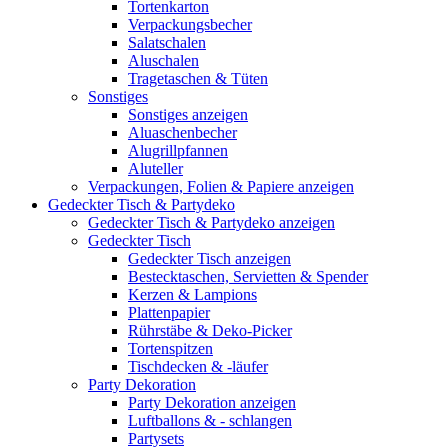
Tortenkarton
Verpackungsbecher
Salatschalen
Aluschalen
Tragetaschen & Tüten
Sonstiges
Sonstiges anzeigen
Aluaschenbecher
Alugrillpfannen
Aluteller
Verpackungen, Folien & Papiere anzeigen
Gedeckter Tisch & Partydeko
Gedeckter Tisch & Partydeko anzeigen
Gedeckter Tisch
Gedeckter Tisch anzeigen
Bestecktaschen, Servietten & Spender
Kerzen & Lampions
Plattenpapier
Rührstäbe & Deko-Picker
Tortenspitzen
Tischdecken & -läufer
Party Dekoration
Party Dekoration anzeigen
Luftballons & - schlangen
Partysets