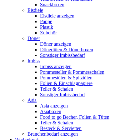
Snackboxen
Eisdiele
Eisdiele anzeigen
Pappe
Plastik
Zubehör
Döner
Döner anzeigen
Dönertüten & Dönerboxen
Sonstiger Imbissbedarf
Imbiss
Imbiss anzeigen
Pommesteller & Pommesschalen
Pommestüten & Spitztüten
Folien & Einschlagpapiere
Teller & Schalen
Sonstiger Imbissbedarf
Asia
Asia anzeigen
Asiaboxen
Food to go Becher, Folien & Tüten
Teller & Schalen
Besteck & Servietten
Branchenbedarf anzeigen
Werbedruck