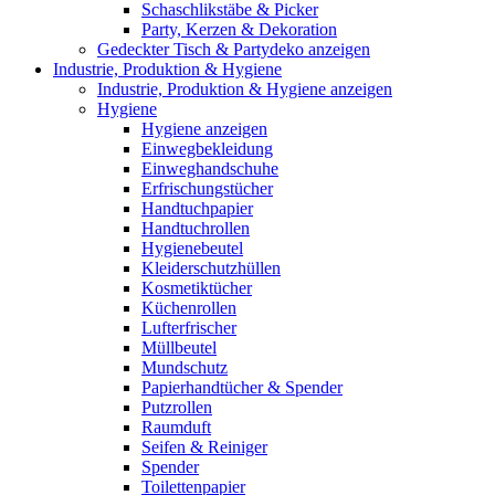
Schaschlikstäbe & Picker
Party, Kerzen & Dekoration
Gedeckter Tisch & Partydeko anzeigen
Industrie, Produktion & Hygiene
Industrie, Produktion & Hygiene anzeigen
Hygiene
Hygiene anzeigen
Einwegbekleidung
Einweghandschuhe
Erfrischungstücher
Handtuchpapier
Handtuchrollen
Hygienebeutel
Kleiderschutzhüllen
Kosmetiktücher
Küchenrollen
Lufterfrischer
Müllbeutel
Mundschutz
Papierhandtücher & Spender
Putzrollen
Raumduft
Seifen & Reiniger
Spender
Toilettenpapier