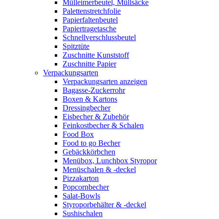
Mülleimerbeutel, Müllsäcke
Palettenstretchfolie
Papierfaltenbeutel
Papiertragetasche
Schnellverschlussbeutel
Spitztüte
Zuschnitte Kunststoff
Zuschnitte Papier
Verpackungsarten
Verpackungsarten anzeigen
Bagasse-Zuckerrohr
Boxen & Kartons
Dressingbecher
Eisbecher & Zubehör
Feinkostbecher & Schalen
Food Box
Food to go Becher
Gebäckkörbchen
Menübox, Lunchbox Styropor
Menüschalen & -deckel
Pizzakarton
Popcornbecher
Salat-Bowls
Styroporbehälter & -deckel
Sushischalen