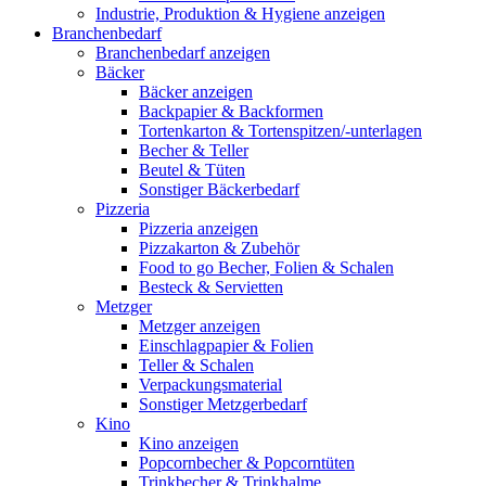
Industrie, Produktion & Hygiene anzeigen
Branchenbedarf
Branchenbedarf anzeigen
Bäcker
Bäcker anzeigen
Backpapier & Backformen
Tortenkarton & Tortenspitzen/-unterlagen
Becher & Teller
Beutel & Tüten
Sonstiger Bäckerbedarf
Pizzeria
Pizzeria anzeigen
Pizzakarton & Zubehör
Food to go Becher, Folien & Schalen
Besteck & Servietten
Metzger
Metzger anzeigen
Einschlagpapier & Folien
Teller & Schalen
Verpackungsmaterial
Sonstiger Metzgerbedarf
Kino
Kino anzeigen
Popcornbecher & Popcorntüten
Trinkbecher & Trinkhalme