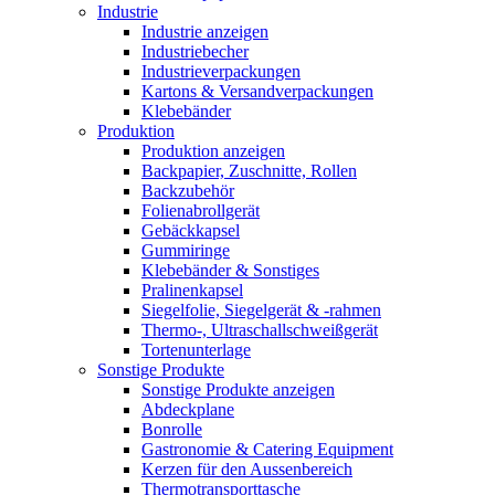
Industrie
Industrie anzeigen
Industriebecher
Industrieverpackungen
Kartons & Versandverpackungen
Klebebänder
Produktion
Produktion anzeigen
Backpapier, Zuschnitte, Rollen
Backzubehör
Folienabrollgerät
Gebäckkapsel
Gummiringe
Klebebänder & Sonstiges
Pralinenkapsel
Siegelfolie, Siegelgerät & -rahmen
Thermo-, Ultraschallschweißgerät
Tortenunterlage
Sonstige Produkte
Sonstige Produkte anzeigen
Abdeckplane
Bonrolle
Gastronomie & Catering Equipment
Kerzen für den Aussenbereich
Thermotransporttasche