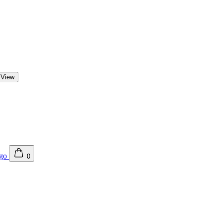
 View
0