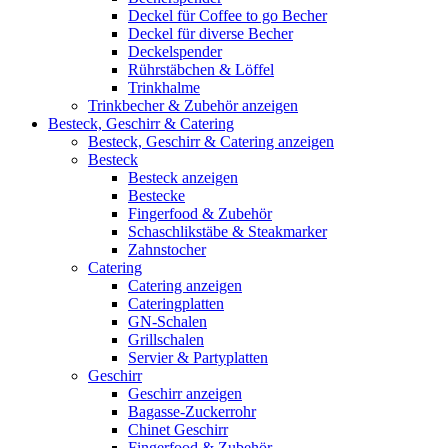
Deckel für Coffee to go Becher
Deckel für diverse Becher
Deckelspender
Rührstäbchen & Löffel
Trinkhalme
Trinkbecher & Zubehör anzeigen
Besteck, Geschirr & Catering
Besteck, Geschirr & Catering anzeigen
Besteck
Besteck anzeigen
Bestecke
Fingerfood & Zubehör
Schaschlikstäbe & Steakmarker
Zahnstocher
Catering
Catering anzeigen
Cateringplatten
GN-Schalen
Grillschalen
Servier & Partyplatten
Geschirr
Geschirr anzeigen
Bagasse-Zuckerrohr
Chinet Geschirr
Fingerfood & Zubehör