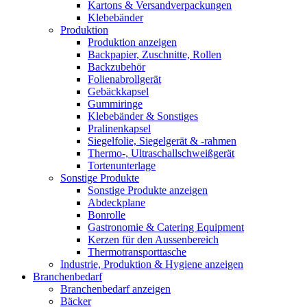
Kartons & Versandverpackungen
Klebebänder
Produktion
Produktion anzeigen
Backpapier, Zuschnitte, Rollen
Backzubehör
Folienabrollgerät
Gebäckkapsel
Gummiringe
Klebebänder & Sonstiges
Pralinenkapsel
Siegelfolie, Siegelgerät & -rahmen
Thermo-, Ultraschallschweißgerät
Tortenunterlage
Sonstige Produkte
Sonstige Produkte anzeigen
Abdeckplane
Bonrolle
Gastronomie & Catering Equipment
Kerzen für den Aussenbereich
Thermotransporttasche
Industrie, Produktion & Hygiene anzeigen
Branchenbedarf
Branchenbedarf anzeigen
Bäcker