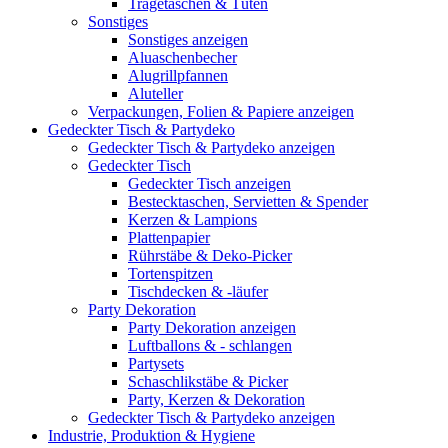
Tragetaschen & Tüten
Sonstiges
Sonstiges anzeigen
Aluaschenbecher
Alugrillpfannen
Aluteller
Verpackungen, Folien & Papiere anzeigen
Gedeckter Tisch & Partydeko
Gedeckter Tisch & Partydeko anzeigen
Gedeckter Tisch
Gedeckter Tisch anzeigen
Bestecktaschen, Servietten & Spender
Kerzen & Lampions
Plattenpapier
Rührstäbe & Deko-Picker
Tortenspitzen
Tischdecken & -läufer
Party Dekoration
Party Dekoration anzeigen
Luftballons & - schlangen
Partysets
Schaschlikstäbe & Picker
Party, Kerzen & Dekoration
Gedeckter Tisch & Partydeko anzeigen
Industrie, Produktion & Hygiene