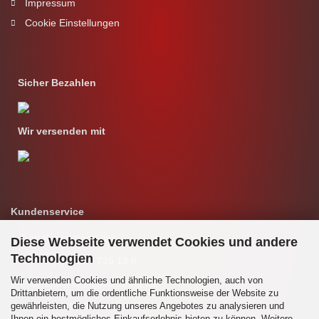
Impressum
Cookie Einstellungen
Sicher Bezahlen
Wir versenden mit
Kundenservice
» Zum Kontaktformular
Diese Webseite verwendet Cookies und andere
Technologien
Tel.:
+49 (0)8761 - 725 13 0
Wir verwenden Cookies und ähnliche Technologien, auch von
E-Mail: info@sws-gastroshop.de
Drittanbietern, um die ordentliche Funktionsweise der Website zu
gewährleisten, die Nutzung unseres Angebotes zu analysieren und
(Mo-Fr 8:00-12:00 und 13:00-17:00 Uhr)
Ihnen ein bestmögliches Einkaufserlebnis bieten zu können. Weitere