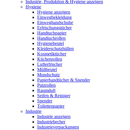
Industrie, Produktion & Hygiene anzeigen
Hygiene
Hygiene anzeigen
Einwegbekleidung
Einweghandschuhe
Erfrischungstücher
Handtuchpapier
Handtuchrollen
Hygienebeutel
Kleiderschutzhüllen
Kosmetiktücher
Küchenrollen
Lufterfrischer
Müllbeutel
Mundschutz
Papierhandtücher & Spender
Putzrollen
Raumduft
Seifen & Reiniger
Spender
Toilettenpapier
Industrie
Industrie anzeigen
Industriebecher
Industrieverpackungen