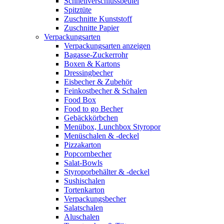
Schnellverschlussbeutel
Spitztüte
Zuschnitte Kunststoff
Zuschnitte Papier
Verpackungsarten
Verpackungsarten anzeigen
Bagasse-Zuckerrohr
Boxen & Kartons
Dressingbecher
Eisbecher & Zubehör
Feinkostbecher & Schalen
Food Box
Food to go Becher
Gebäckkörbchen
Menübox, Lunchbox Styropor
Menüschalen & -deckel
Pizzakarton
Popcornbecher
Salat-Bowls
Styroporbehälter & -deckel
Sushischalen
Tortenkarton
Verpackungsbecher
Salatschalen
Aluschalen