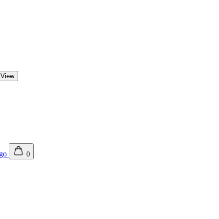
 View
0