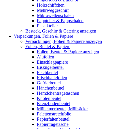
Holzschiffchen
Mehrweggeschirr
Mikrowellenschalen
Pappteller & Pappschalen
Plastikteller
Besteck, Geschirr & Catering anzeigen
Verpackungen, Folien & Papiere
Verpackungen, Folien & Papiere anzeigen
Folien, Beutel & Papiere
Folien, Beutel & Papiere anzeigen
Alufolien
Einschlagpapiere
Eiskugelbeutel
Flachbeutel
Frischhaltefolien
Gefrierbeutel
Hänchenbeutel
Hemdchentragetaschen
Knotenbeutel
Kreuzbodenbeutel
Mülleimerbeutel, Müllsäcke
Palettenstretchfolie
Papierfaltenbeutel
Papiertragetasche