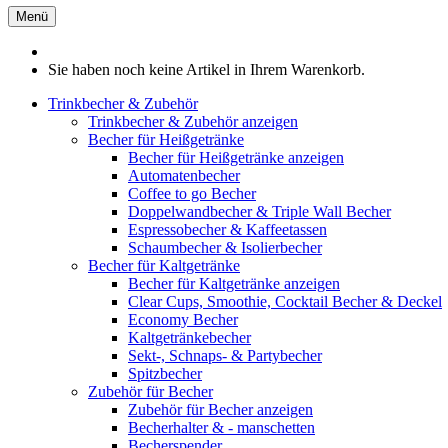
Menü
Sie haben noch keine Artikel in Ihrem Warenkorb.
Trinkbecher & Zubehör
Trinkbecher & Zubehör anzeigen
Becher für Heißgetränke
Becher für Heißgetränke anzeigen
Automatenbecher
Coffee to go Becher
Doppelwandbecher & Triple Wall Becher
Espressobecher & Kaffeetassen
Schaumbecher & Isolierbecher
Becher für Kaltgetränke
Becher für Kaltgetränke anzeigen
Clear Cups, Smoothie, Cocktail Becher & Deckel
Economy Becher
Kaltgetränkebecher
Sekt-, Schnaps- & Partybecher
Spitzbecher
Zubehör für Becher
Zubehör für Becher anzeigen
Becherhalter & - manschetten
Becherspender