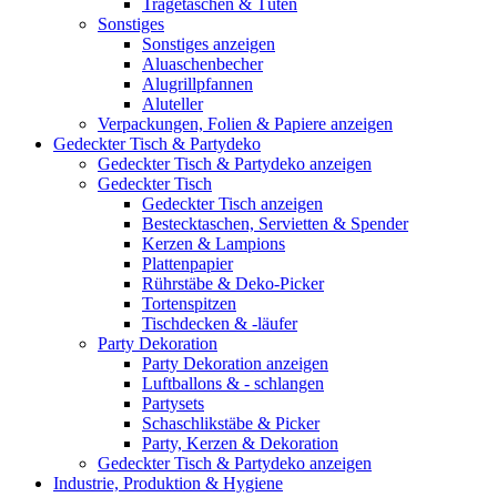
Tragetaschen & Tüten
Sonstiges
Sonstiges anzeigen
Aluaschenbecher
Alugrillpfannen
Aluteller
Verpackungen, Folien & Papiere anzeigen
Gedeckter Tisch & Partydeko
Gedeckter Tisch & Partydeko anzeigen
Gedeckter Tisch
Gedeckter Tisch anzeigen
Bestecktaschen, Servietten & Spender
Kerzen & Lampions
Plattenpapier
Rührstäbe & Deko-Picker
Tortenspitzen
Tischdecken & -läufer
Party Dekoration
Party Dekoration anzeigen
Luftballons & - schlangen
Partysets
Schaschlikstäbe & Picker
Party, Kerzen & Dekoration
Gedeckter Tisch & Partydeko anzeigen
Industrie, Produktion & Hygiene