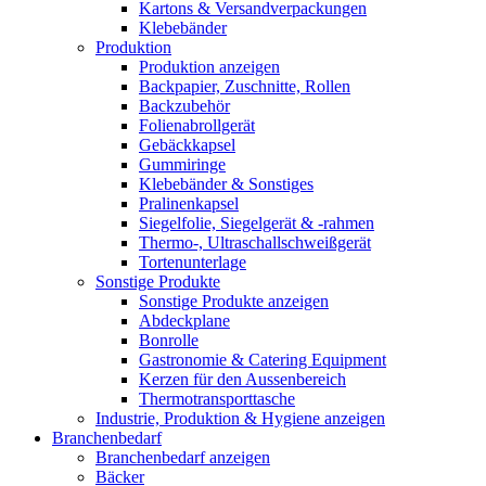
Kartons & Versandverpackungen
Klebebänder
Produktion
Produktion anzeigen
Backpapier, Zuschnitte, Rollen
Backzubehör
Folienabrollgerät
Gebäckkapsel
Gummiringe
Klebebänder & Sonstiges
Pralinenkapsel
Siegelfolie, Siegelgerät & -rahmen
Thermo-, Ultraschallschweißgerät
Tortenunterlage
Sonstige Produkte
Sonstige Produkte anzeigen
Abdeckplane
Bonrolle
Gastronomie & Catering Equipment
Kerzen für den Aussenbereich
Thermotransporttasche
Industrie, Produktion & Hygiene anzeigen
Branchenbedarf
Branchenbedarf anzeigen
Bäcker