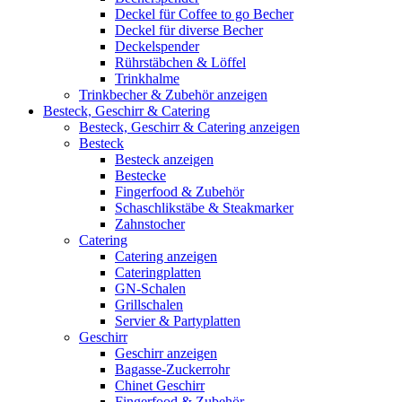
Deckel für Coffee to go Becher
Deckel für diverse Becher
Deckelspender
Rührstäbchen & Löffel
Trinkhalme
Trinkbecher & Zubehör anzeigen
Besteck, Geschirr & Catering
Besteck, Geschirr & Catering anzeigen
Besteck
Besteck anzeigen
Bestecke
Fingerfood & Zubehör
Schaschlikstäbe & Steakmarker
Zahnstocher
Catering
Catering anzeigen
Cateringplatten
GN-Schalen
Grillschalen
Servier & Partyplatten
Geschirr
Geschirr anzeigen
Bagasse-Zuckerrohr
Chinet Geschirr
Fingerfood & Zubehör