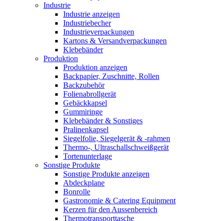
Industrie
Industrie anzeigen
Industriebecher
Industrieverpackungen
Kartons & Versandverpackungen
Klebebänder
Produktion
Produktion anzeigen
Backpapier, Zuschnitte, Rollen
Backzubehör
Folienabrollgerät
Gebäckkapsel
Gummiringe
Klebebänder & Sonstiges
Pralinenkapsel
Siegelfolie, Siegelgerät & -rahmen
Thermo-, Ultraschallschweißgerät
Tortenunterlage
Sonstige Produkte
Sonstige Produkte anzeigen
Abdeckplane
Bonrolle
Gastronomie & Catering Equipment
Kerzen für den Aussenbereich
Thermotransporttasche