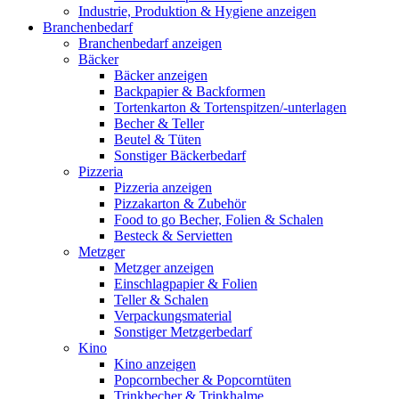
Industrie, Produktion & Hygiene anzeigen
Branchenbedarf
Branchenbedarf anzeigen
Bäcker
Bäcker anzeigen
Backpapier & Backformen
Tortenkarton & Tortenspitzen/-unterlagen
Becher & Teller
Beutel & Tüten
Sonstiger Bäckerbedarf
Pizzeria
Pizzeria anzeigen
Pizzakarton & Zubehör
Food to go Becher, Folien & Schalen
Besteck & Servietten
Metzger
Metzger anzeigen
Einschlagpapier & Folien
Teller & Schalen
Verpackungsmaterial
Sonstiger Metzgerbedarf
Kino
Kino anzeigen
Popcornbecher & Popcorntüten
Trinkbecher & Trinkhalme