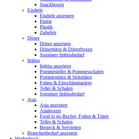
Snackboxen
Eisdiele
Eisdiele anzeigen
Pappe
Plastik
Zubehör
Döner
Döner anzeigen
Dönertüten & Dönerboxen
Sonstiger Imbissbedarf
Imbiss
Imbiss anzeigen
Pommesteller & Pommesschalen
Pommestüten & Spitztüten
Folien & Einschlagpapiere
Teller & Schalen
Sonstiger Imbissbedarf
Asia
Asia anzeigen
Asiaboxen
Food to go Becher, Folien & Tüten
Teller & Schalen
Besteck & Servietten
Branchenbedarf anzeigen
Werbedruck