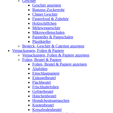
Geschirr
Geschirr anzeigen
Bagasse-Zuckerrohr
Chinet Geschirr
Fingerfood & Zubehör
Holzschiffchen
Mehrweggeschirr
Mikrowellenschalen
Pappteller & Pappschalen
Plastikteller
Besteck, Geschirr & Catering anzeigen
Verpackungen, Folien & Papiere
Verpackungen, Folien & Papiere anzeigen
Folien, Beutel & Papiere
Folien, Beutel & Papiere anzeigen
Alufolien
Einschlagpapiere
Eiskugelbeutel
Flachbeutel
Frischhaltefolien
Gefrierbeutel
Hänchenbeutel
Hemdchentragetaschen
Knotenbeutel
Kreuzbodenbeutel