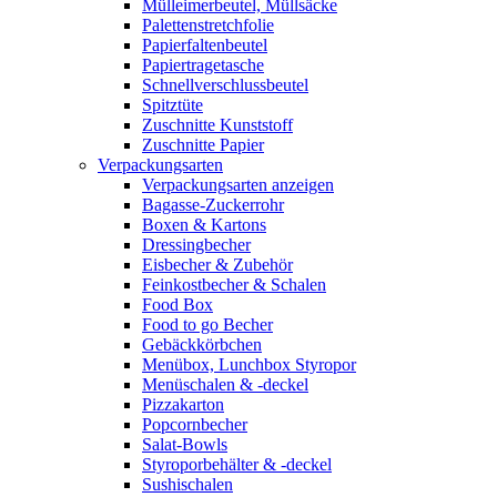
Mülleimerbeutel, Müllsäcke
Palettenstretchfolie
Papierfaltenbeutel
Papiertragetasche
Schnellverschlussbeutel
Spitztüte
Zuschnitte Kunststoff
Zuschnitte Papier
Verpackungsarten
Verpackungsarten anzeigen
Bagasse-Zuckerrohr
Boxen & Kartons
Dressingbecher
Eisbecher & Zubehör
Feinkostbecher & Schalen
Food Box
Food to go Becher
Gebäckkörbchen
Menübox, Lunchbox Styropor
Menüschalen & -deckel
Pizzakarton
Popcornbecher
Salat-Bowls
Styroporbehälter & -deckel
Sushischalen