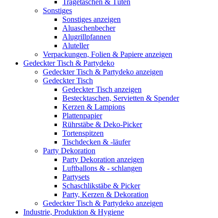
Tragetaschen & Tüten
Sonstiges
Sonstiges anzeigen
Aluaschenbecher
Alugrillpfannen
Aluteller
Verpackungen, Folien & Papiere anzeigen
Gedeckter Tisch & Partydeko
Gedeckter Tisch & Partydeko anzeigen
Gedeckter Tisch
Gedeckter Tisch anzeigen
Bestecktaschen, Servietten & Spender
Kerzen & Lampions
Plattenpapier
Rührstäbe & Deko-Picker
Tortenspitzen
Tischdecken & -läufer
Party Dekoration
Party Dekoration anzeigen
Luftballons & - schlangen
Partysets
Schaschlikstäbe & Picker
Party, Kerzen & Dekoration
Gedeckter Tisch & Partydeko anzeigen
Industrie, Produktion & Hygiene