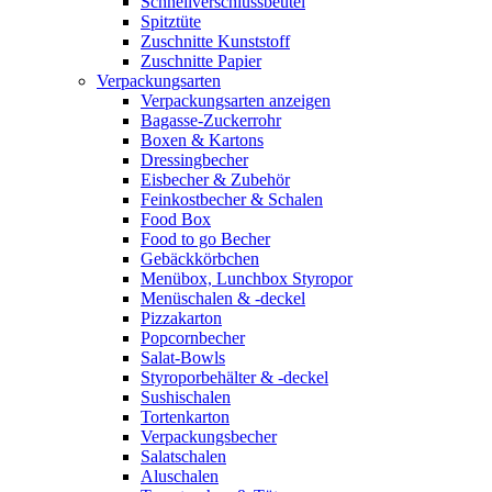
Schnellverschlussbeutel
Spitztüte
Zuschnitte Kunststoff
Zuschnitte Papier
Verpackungsarten
Verpackungsarten anzeigen
Bagasse-Zuckerrohr
Boxen & Kartons
Dressingbecher
Eisbecher & Zubehör
Feinkostbecher & Schalen
Food Box
Food to go Becher
Gebäckkörbchen
Menübox, Lunchbox Styropor
Menüschalen & -deckel
Pizzakarton
Popcornbecher
Salat-Bowls
Styroporbehälter & -deckel
Sushischalen
Tortenkarton
Verpackungsbecher
Salatschalen
Aluschalen