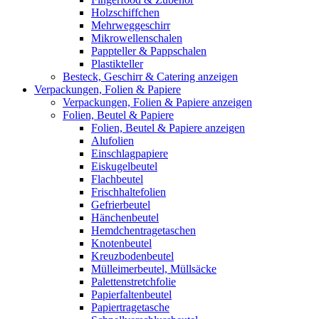
Holzschiffchen
Mehrweggeschirr
Mikrowellenschalen
Pappteller & Pappschalen
Plastikteller
Besteck, Geschirr & Catering anzeigen
Verpackungen, Folien & Papiere
Verpackungen, Folien & Papiere anzeigen
Folien, Beutel & Papiere
Folien, Beutel & Papiere anzeigen
Alufolien
Einschlagpapiere
Eiskugelbeutel
Flachbeutel
Frischhaltefolien
Gefrierbeutel
Hänchenbeutel
Hemdchentragetaschen
Knotenbeutel
Kreuzbodenbeutel
Mülleimerbeutel, Müllsäcke
Palettenstretchfolie
Papierfaltenbeutel
Papiertragetasche