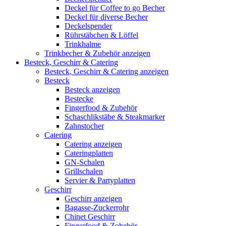
Deckel für Coffee to go Becher
Deckel für diverse Becher
Deckelspender
Rührstäbchen & Löffel
Trinkhalme
Trinkbecher & Zubehör anzeigen
Besteck, Geschirr & Catering
Besteck, Geschirr & Catering anzeigen
Besteck
Besteck anzeigen
Bestecke
Fingerfood & Zubehör
Schaschlikstäbe & Steakmarker
Zahnstocher
Catering
Catering anzeigen
Cateringplatten
GN-Schalen
Grillschalen
Servier & Partyplatten
Geschirr
Geschirr anzeigen
Bagasse-Zuckerrohr
Chinet Geschirr
Fingerfood & Zubehör