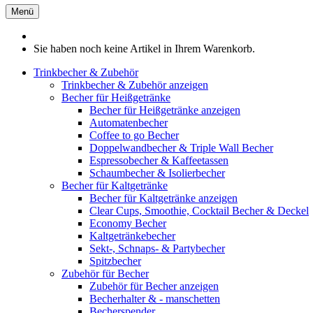
Menü
Sie haben noch keine Artikel in Ihrem Warenkorb.
Trinkbecher & Zubehör
Trinkbecher & Zubehör anzeigen
Becher für Heißgetränke
Becher für Heißgetränke anzeigen
Automatenbecher
Coffee to go Becher
Doppelwandbecher & Triple Wall Becher
Espressobecher & Kaffeetassen
Schaumbecher & Isolierbecher
Becher für Kaltgetränke
Becher für Kaltgetränke anzeigen
Clear Cups, Smoothie, Cocktail Becher & Deckel
Economy Becher
Kaltgetränkebecher
Sekt-, Schnaps- & Partybecher
Spitzbecher
Zubehör für Becher
Zubehör für Becher anzeigen
Becherhalter & - manschetten
Becherspender