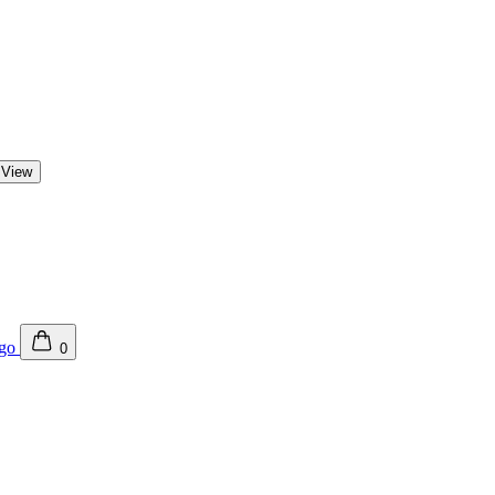
 View
0