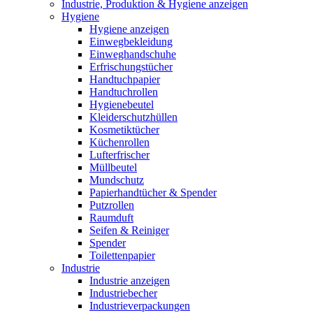
Industrie, Produktion & Hygiene anzeigen
Hygiene
Hygiene anzeigen
Einwegbekleidung
Einweghandschuhe
Erfrischungstücher
Handtuchpapier
Handtuchrollen
Hygienebeutel
Kleiderschutzhüllen
Kosmetiktücher
Küchenrollen
Lufterfrischer
Müllbeutel
Mundschutz
Papierhandtücher & Spender
Putzrollen
Raumduft
Seifen & Reiniger
Spender
Toilettenpapier
Industrie
Industrie anzeigen
Industriebecher
Industrieverpackungen