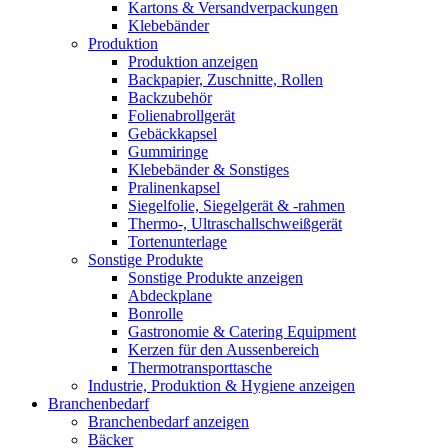
Kartons & Versandverpackungen
Klebebänder
Produktion
Produktion anzeigen
Backpapier, Zuschnitte, Rollen
Backzubehör
Folienabrollgerät
Gebäckkapsel
Gummiringe
Klebebänder & Sonstiges
Pralinenkapsel
Siegelfolie, Siegelgerät & -rahmen
Thermo-, Ultraschallschweißgerät
Tortenunterlage
Sonstige Produkte
Sonstige Produkte anzeigen
Abdeckplane
Bonrolle
Gastronomie & Catering Equipment
Kerzen für den Aussenbereich
Thermotransporttasche
Industrie, Produktion & Hygiene anzeigen
Branchenbedarf
Branchenbedarf anzeigen
Bäcker