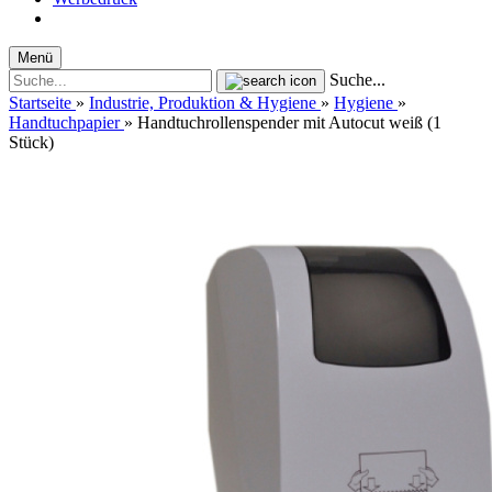
Menü
Suche...
Startseite
»
Industrie, Produktion & Hygiene
»
Hygiene
»
Handtuchpapier
»
Handtuchrollenspender mit Autocut weiß (1
Stück)