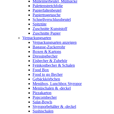
Mülleimerbeutel, Müllsäcke
Palettenstretchfolie
Papierfaltenbeutel
Papiertragetasche
Schnellverschlussbeutel
Spitztüte
Zuschnitte Kunststoff
Zuschnitte Papier
Verpackungsarten
Verpackungsarten anzeigen
Bagasse-Zuckerrohr
Boxen & Kartons
Dressingbecher
Eisbecher & Zubehör
Feinkostbecher & Schalen
Food Box
Food to go Becher
Gebäckkörbchen
Menübox, Lunchbox Styropor
Menüschalen & -deckel
Pizzakarton
Popcornbecher
Salat-Bowls
Styroporbehälter & -deckel
Sushischalen