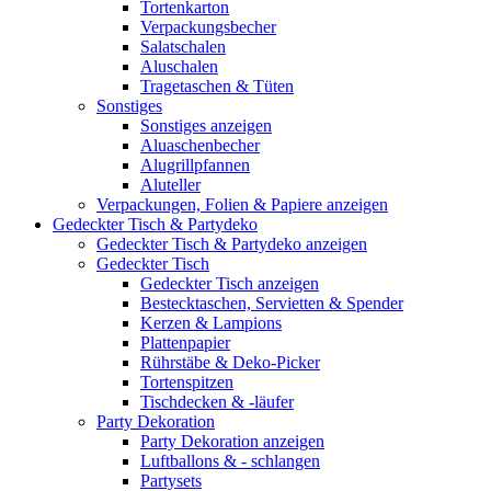
Tortenkarton
Verpackungsbecher
Salatschalen
Aluschalen
Tragetaschen & Tüten
Sonstiges
Sonstiges anzeigen
Aluaschenbecher
Alugrillpfannen
Aluteller
Verpackungen, Folien & Papiere anzeigen
Gedeckter Tisch & Partydeko
Gedeckter Tisch & Partydeko anzeigen
Gedeckter Tisch
Gedeckter Tisch anzeigen
Bestecktaschen, Servietten & Spender
Kerzen & Lampions
Plattenpapier
Rührstäbe & Deko-Picker
Tortenspitzen
Tischdecken & -läufer
Party Dekoration
Party Dekoration anzeigen
Luftballons & - schlangen
Partysets