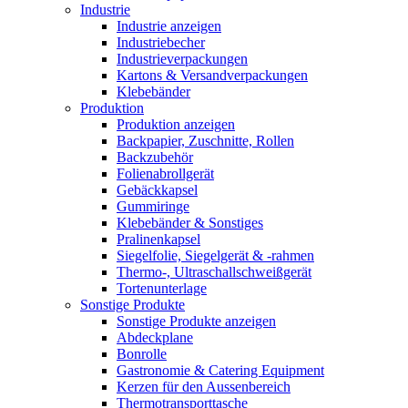
Industrie
Industrie anzeigen
Industriebecher
Industrieverpackungen
Kartons & Versandverpackungen
Klebebänder
Produktion
Produktion anzeigen
Backpapier, Zuschnitte, Rollen
Backzubehör
Folienabrollgerät
Gebäckkapsel
Gummiringe
Klebebänder & Sonstiges
Pralinenkapsel
Siegelfolie, Siegelgerät & -rahmen
Thermo-, Ultraschallschweißgerät
Tortenunterlage
Sonstige Produkte
Sonstige Produkte anzeigen
Abdeckplane
Bonrolle
Gastronomie & Catering Equipment
Kerzen für den Aussenbereich
Thermotransporttasche