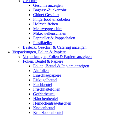
Geschirr
Geschirr anzeigen
Bagasse-Zuckerrohr
Chinet Geschirr
Fingerfood & Zubehör
Holzschiffchen
Mehrweggeschirr
Mikrowellenschalen
Pappteller & Pappschalen
Plastikteller
Besteck, Geschirr & Catering anzeigen
Verpackungen, Folien & Papiere
Verpackungen, Folien & Papiere anzeigen
Folien, Beutel & Papiere
Folien, Beutel & Papiere anzeigen
Alufolien
Einschlagpapiere
Eiskugelbeutel
Flachbeutel
Frischhaltefolien
Gefrierbeutel
Hänchenbeutel
Hemdchentragetaschen
Knotenbeutel
Kreuzbodenbeutel