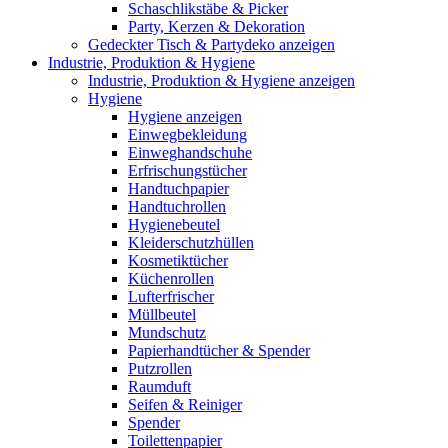
Schaschlikstäbe & Picker
Party, Kerzen & Dekoration
Gedeckter Tisch & Partydeko anzeigen
Industrie, Produktion & Hygiene
Industrie, Produktion & Hygiene anzeigen
Hygiene
Hygiene anzeigen
Einwegbekleidung
Einweghandschuhe
Erfrischungstücher
Handtuchpapier
Handtuchrollen
Hygienebeutel
Kleiderschutzhüllen
Kosmetiktücher
Küchenrollen
Lufterfrischer
Müllbeutel
Mundschutz
Papierhandtücher & Spender
Putzrollen
Raumduft
Seifen & Reiniger
Spender
Toilettenpapier