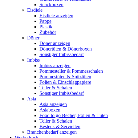
Snackboxen
Eisdiele
Eisdiele anzeigen
Pappe
Plastik
Zubehör
Döner
Döner anzeigen
Dönertüten & Dönerboxen
Sonstiger Imbissbedarf
Imbiss
Imbiss anzeigen
Pommesteller & Pommesschalen
Pommestüten & Spitztüten
Folien & Einschlagpapiere
Teller & Schalen
Sonstiger Imbissbedarf
Asia
Asia anzeigen
Asiaboxen
Food to go Becher, Folien & Tüten
Teller & Schalen
Besteck & Servietten
Branchenbedarf anzeigen
Werbedruck