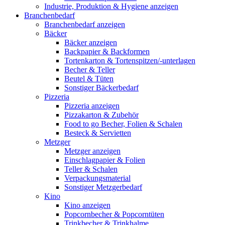
Industrie, Produktion & Hygiene anzeigen
Branchenbedarf
Branchenbedarf anzeigen
Bäcker
Bäcker anzeigen
Backpapier & Backformen
Tortenkarton & Tortenspitzen/-unterlagen
Becher & Teller
Beutel & Tüten
Sonstiger Bäckerbedarf
Pizzeria
Pizzeria anzeigen
Pizzakarton & Zubehör
Food to go Becher, Folien & Schalen
Besteck & Servietten
Metzger
Metzger anzeigen
Einschlagpapier & Folien
Teller & Schalen
Verpackungsmaterial
Sonstiger Metzgerbedarf
Kino
Kino anzeigen
Popcornbecher & Popcorntüten
Trinkbecher & Trinkhalme