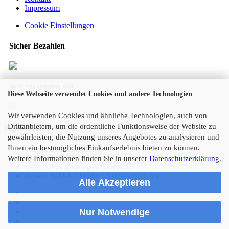
Impressum
Cookie Einstellungen
Sicher Bezahlen
Wir versenden mit
Diese Webseite verwendet Cookies und andere Technologien
Wir verwenden Cookies und ähnliche Technologien, auch von
Drittanbietern, um die ordentliche Funktionsweise der Website zu
Kundenservice
gewährleisten, die Nutzung unseres Angebotes zu analysieren und
Ihnen ein bestmögliches Einkaufserlebnis bieten zu können.
» Zum Kontaktformular
Tel.:
+49 (0)8761 - 725 13 0
Weitere Informationen finden Sie in unserer
Datenschutzerklärung
.
E-Mail: info@sws-gastroshop.de
(Mo-Fr 8:00-12:00 und 13:00-17:00 Uhr)
Alle Akzeptieren
Nur Notwendige