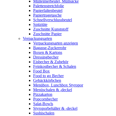
Mülleimerbeutel, Müllsäcke
Palettenstretchfolie
Papierfaltenbeutel
Papiertragetasche
Schnellverschlussbeutel
Spitztüte
Zuschnitte Kunststoff
Zuschnitte Papier
Verpackungsarten
Verpackungsarten anzeigen
Bagasse-Zuckerrohr
Boxen & Kartons
Dressingbecher
Eisbecher & Zubehör
Feinkostbecher & Schalen
Food Box
Food to go Becher
Gebäckkörbchen
Menübox, Lunchbox Styropor
Menüschalen & -deckel
Pizzakarton
Popcornbecher
Salat-Bowls
Styroporbehälter & -deckel
Sushischalen