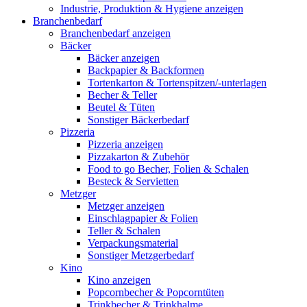
Industrie, Produktion & Hygiene anzeigen
Branchenbedarf
Branchenbedarf anzeigen
Bäcker
Bäcker anzeigen
Backpapier & Backformen
Tortenkarton & Tortenspitzen/-unterlagen
Becher & Teller
Beutel & Tüten
Sonstiger Bäckerbedarf
Pizzeria
Pizzeria anzeigen
Pizzakarton & Zubehör
Food to go Becher, Folien & Schalen
Besteck & Servietten
Metzger
Metzger anzeigen
Einschlagpapier & Folien
Teller & Schalen
Verpackungsmaterial
Sonstiger Metzgerbedarf
Kino
Kino anzeigen
Popcornbecher & Popcorntüten
Trinkbecher & Trinkhalme