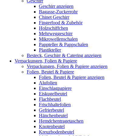
Geschirr
Geschirr anzeigen
Bagasse-Zuckerrohr
Chinet Geschirr
Fingerfood & Zubehör
Holzschiffchen
Mehrweggeschirr
Mikrowellenschalen
Pappteller & Pappschalen
Plastikteller
Besteck, Geschirr & Catering anzeigen
Verpackungen, Folien & Papiere
Verpackungen, Folien & Papiere anzeigen
Folien, Beutel & Papiere
Folien, Beutel & Papiere anzeigen
Alufolien
Einschlagpapiere
Eiskugelbeutel
Flachbeutel
Frischhaltefolien
Gefrierbeutel
Hänchenbeutel
Hemdchentragetaschen
Knotenbeutel
Kreuzbodenbeutel