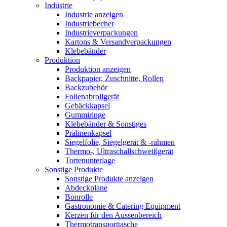
Industrie
Industrie anzeigen
Industriebecher
Industrieverpackungen
Kartons & Versandverpackungen
Klebebänder
Produktion
Produktion anzeigen
Backpapier, Zuschnitte, Rollen
Backzubehör
Folienabrollgerät
Gebäckkapsel
Gummiringe
Klebebänder & Sonstiges
Pralinenkapsel
Siegelfolie, Siegelgerät & -rahmen
Thermo-, Ultraschallschweißgerät
Tortenunterlage
Sonstige Produkte
Sonstige Produkte anzeigen
Abdeckplane
Bonrolle
Gastronomie & Catering Equipment
Kerzen für den Aussenbereich
Thermotransporttasche