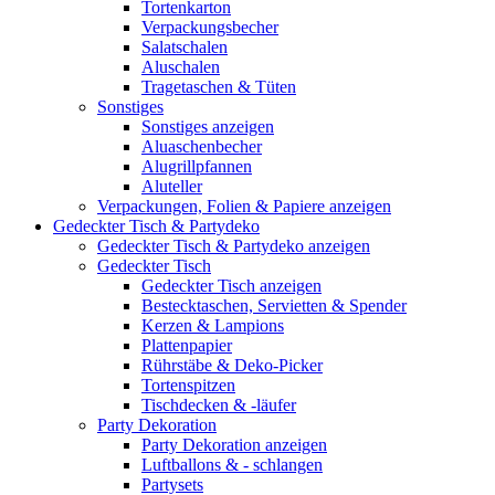
Tortenkarton
Verpackungsbecher
Salatschalen
Aluschalen
Tragetaschen & Tüten
Sonstiges
Sonstiges anzeigen
Aluaschenbecher
Alugrillpfannen
Aluteller
Verpackungen, Folien & Papiere anzeigen
Gedeckter Tisch & Partydeko
Gedeckter Tisch & Partydeko anzeigen
Gedeckter Tisch
Gedeckter Tisch anzeigen
Bestecktaschen, Servietten & Spender
Kerzen & Lampions
Plattenpapier
Rührstäbe & Deko-Picker
Tortenspitzen
Tischdecken & -läufer
Party Dekoration
Party Dekoration anzeigen
Luftballons & - schlangen
Partysets