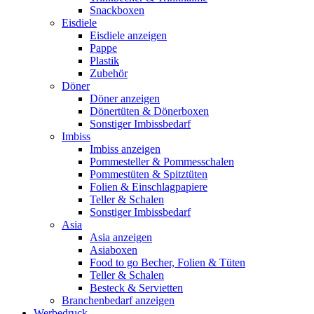
Snackboxen
Eisdiele
Eisdiele anzeigen
Pappe
Plastik
Zubehör
Döner
Döner anzeigen
Dönertüten & Dönerboxen
Sonstiger Imbissbedarf
Imbiss
Imbiss anzeigen
Pommesteller & Pommesschalen
Pommestüten & Spitztüten
Folien & Einschlagpapiere
Teller & Schalen
Sonstiger Imbissbedarf
Asia
Asia anzeigen
Asiaboxen
Food to go Becher, Folien & Tüten
Teller & Schalen
Besteck & Servietten
Branchenbedarf anzeigen
Werbedruck