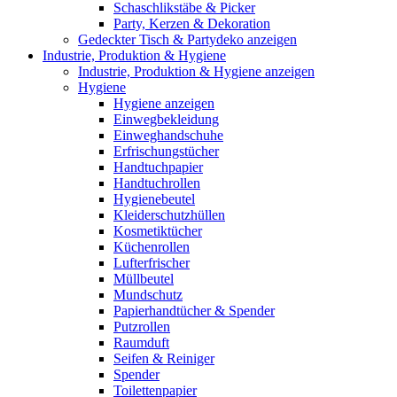
Schaschlikstäbe & Picker
Party, Kerzen & Dekoration
Gedeckter Tisch & Partydeko anzeigen
Industrie, Produktion & Hygiene
Industrie, Produktion & Hygiene anzeigen
Hygiene
Hygiene anzeigen
Einwegbekleidung
Einweghandschuhe
Erfrischungstücher
Handtuchpapier
Handtuchrollen
Hygienebeutel
Kleiderschutzhüllen
Kosmetiktücher
Küchenrollen
Lufterfrischer
Müllbeutel
Mundschutz
Papierhandtücher & Spender
Putzrollen
Raumduft
Seifen & Reiniger
Spender
Toilettenpapier