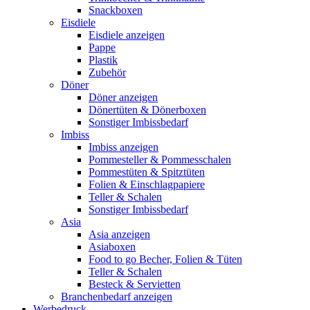
Snackboxen
Eisdiele
Eisdiele anzeigen
Pappe
Plastik
Zubehör
Döner
Döner anzeigen
Dönertüten & Dönerboxen
Sonstiger Imbissbedarf
Imbiss
Imbiss anzeigen
Pommesteller & Pommesschalen
Pommestüten & Spitztüten
Folien & Einschlagpapiere
Teller & Schalen
Sonstiger Imbissbedarf
Asia
Asia anzeigen
Asiaboxen
Food to go Becher, Folien & Tüten
Teller & Schalen
Besteck & Servietten
Branchenbedarf anzeigen
Werbedruck