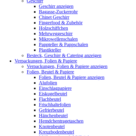
Geschirr
Geschirr anzeigen
Bagasse-Zuckerrohr
Chinet Geschirr
Fingerfood & Zubehör
Holzschiffchen
Mehrweggeschirr
Mikrowellenschalen
Pappteller & Pappschalen
Plastikteller
Besteck, Geschirr & Catering anzeigen
Verpackungen, Folien & Papiere
Verpackungen, Folien & Papiere anzeigen
Folien, Beutel & Papiere
Folien, Beutel & Papiere anzeigen
Alufolien
Einschlagpapiere
Eiskugelbeutel
Flachbeutel
Frischhaltefolien
Gefrierbeutel
Hänchenbeutel
Hemdchentragetaschen
Knotenbeutel
Kreuzbodenbeutel