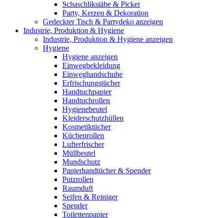
Schaschlikstäbe & Picker
Party, Kerzen & Dekoration
Gedeckter Tisch & Partydeko anzeigen
Industrie, Produktion & Hygiene
Industrie, Produktion & Hygiene anzeigen
Hygiene
Hygiene anzeigen
Einwegbekleidung
Einweghandschuhe
Erfrischungstücher
Handtuchpapier
Handtuchrollen
Hygienebeutel
Kleiderschutzhüllen
Kosmetiktücher
Küchenrollen
Lufterfrischer
Müllbeutel
Mundschutz
Papierhandtücher & Spender
Putzrollen
Raumduft
Seifen & Reiniger
Spender
Toilettenpapier