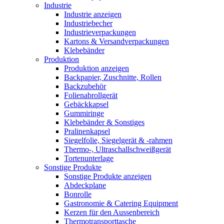
Industrie
Industrie anzeigen
Industriebecher
Industrieverpackungen
Kartons & Versandverpackungen
Klebebänder
Produktion
Produktion anzeigen
Backpapier, Zuschnitte, Rollen
Backzubehör
Folienabrollgerät
Gebäckkapsel
Gummiringe
Klebebänder & Sonstiges
Pralinenkapsel
Siegelfolie, Siegelgerät & -rahmen
Thermo-, Ultraschallschweißgerät
Tortenunterlage
Sonstige Produkte
Sonstige Produkte anzeigen
Abdeckplane
Bonrolle
Gastronomie & Catering Equipment
Kerzen für den Aussenbereich
Thermotransporttasche