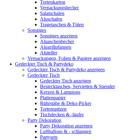
Tortenkarton
Verpackungsbecher
Salatschalen
Aluschalen
Tragetaschen & Tüten
Sonstiges
Sonstiges anzeigen
Aluaschenbecher
Alugrillpfannen
Aluteller
Verpackungen, Folien & Papiere anzeigen
Gedeckter Tisch & Partydeko
Gedeckter Tisch & Partydeko anzeigen
Gedeckter Tisch
Gedeckter Tisch anzeigen
Bestecktaschen, Servietten & Spender
Kerzen & Lampions
Plattenpapier
Rührstäbe & Deko-Picker
Tortenspitzen
Tischdecken & -läufer
Party Dekoration
Party Dekoration anzeigen
Luftballons & - schlangen
Partysets