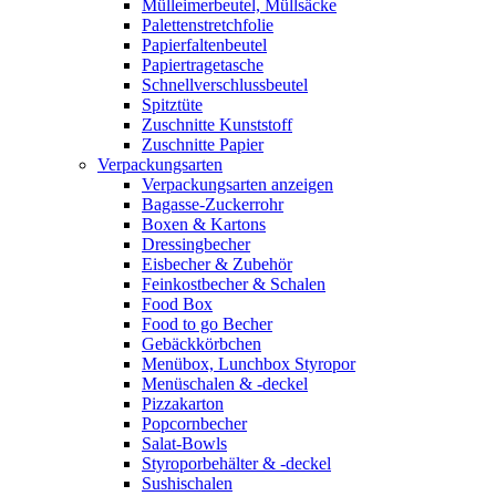
Mülleimerbeutel, Müllsäcke
Palettenstretchfolie
Papierfaltenbeutel
Papiertragetasche
Schnellverschlussbeutel
Spitztüte
Zuschnitte Kunststoff
Zuschnitte Papier
Verpackungsarten
Verpackungsarten anzeigen
Bagasse-Zuckerrohr
Boxen & Kartons
Dressingbecher
Eisbecher & Zubehör
Feinkostbecher & Schalen
Food Box
Food to go Becher
Gebäckkörbchen
Menübox, Lunchbox Styropor
Menüschalen & -deckel
Pizzakarton
Popcornbecher
Salat-Bowls
Styroporbehälter & -deckel
Sushischalen