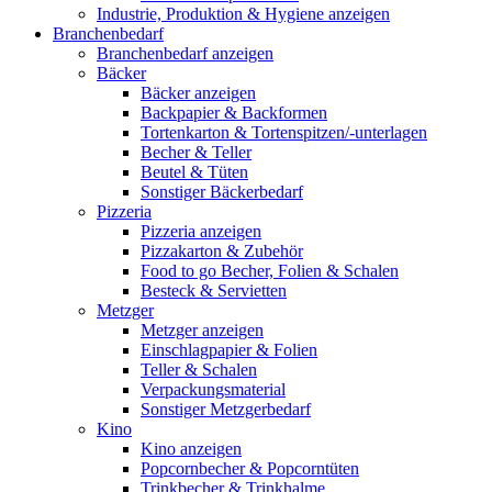
Industrie, Produktion & Hygiene anzeigen
Branchenbedarf
Branchenbedarf anzeigen
Bäcker
Bäcker anzeigen
Backpapier & Backformen
Tortenkarton & Tortenspitzen/-unterlagen
Becher & Teller
Beutel & Tüten
Sonstiger Bäckerbedarf
Pizzeria
Pizzeria anzeigen
Pizzakarton & Zubehör
Food to go Becher, Folien & Schalen
Besteck & Servietten
Metzger
Metzger anzeigen
Einschlagpapier & Folien
Teller & Schalen
Verpackungsmaterial
Sonstiger Metzgerbedarf
Kino
Kino anzeigen
Popcornbecher & Popcorntüten
Trinkbecher & Trinkhalme