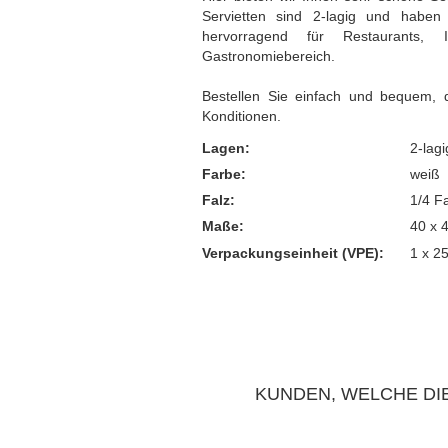
Servietten sind 2-lagig und hab
Thermotransporttasche
hervorragend für Restaurants,
Gastronomiebereich.
Bestellen Sie einfach und bequem, 
Konditionen.
Lagen:
2-lagi
Farbe:
weiß
Falz:
1/4 F
Maße:
40 x 
Verpackungseinheit (VPE):
1 x 2
KUNDEN, WELCHE DIE