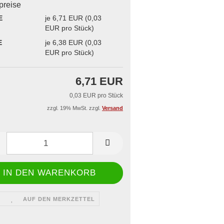
iegelgerät & -rahmen
lpreise
 Dönerboxen
aschallschweißgerät
E
je 6,71 EUR (0,03
EUR pro Stück)
issbedarf
ge
E
je 6,38 EUR (0,03
EUR pro Stück)
6,71 EUR
0,03 EUR pro Stück
zzgl. 19% MwSt. zzgl.
Versand
AUF DEN MERKZETTEL