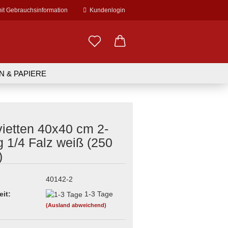
mit Gebrauchsinformation
Kundenlogin
il
N & PAPIERE
EDARF
WERBEDRUCK
swort
ietten 40x40 cm 2-
& - manschetten
errohr
her
schnitte, Rollen
r & Folien
g 1/4 Falz weiß (250
r
rr
n
en
)
erstellen
fee to go Becher
Zubehör
rät
terial
ort vergessen?
erse Becher
zgerbedarf
40142-2
r
irr
eit:
1-3 Tage
& Löffel
halen
 Sonstiges
(Ausland abweichend)
Pappschalen
l