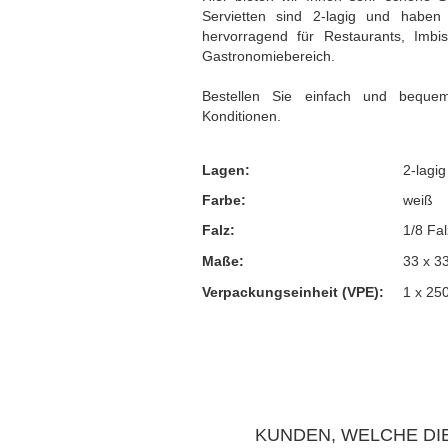
Servietten sind 2-lagig und hab
Thermotransporttasche
hervorragend für Restaurants, Imbi
Gastronomiebereich.
Bestellen Sie einfach und beque
Konditionen.
Lagen:
2-lagig
Farbe:
weiß
Falz:
1/8 Fal
Maße:
33 x 3
Verpackungseinheit (VPE):
1 x 25
KUNDEN, WELCHE DIE