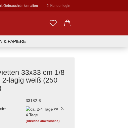
mit Gebrauchsinformation
Kundenlogin
il
N & PAPIERE
EDARF
WERBEDRUCK
swort
vietten 33x33 cm 1/8
& - manschetten
errohr
her
schnitte, Rollen
r & Folien
 2-lagig weiß (250
r
rr
n
en
)
erstellen
fee to go Becher
Zubehör
rät
terial
ort vergessen?
erse Becher
zgerbedarf
33182-6
r
irr
eit:
ca. 2-
4 Tage
& Löffel
halen
 Sonstiges
(Ausland abweichend)
Pappschalen
l