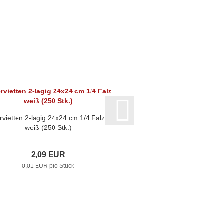
rvietten 2-lagig 24x24 cm 1/4 Falz
Weißer Pappteller | 
weiß (250 Stk.)
10x16 cm | Partyteller 
2,09 EUR
3,76 E
0,01 EUR pro Stück
3,76 EUR pro