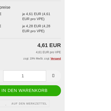
iegelgerät & -rahmen
lpreise
 Dönerboxen
aschallschweißgerät
E
je 4,61 EUR (4,61
issbedarf
ge
EUR pro VPE)
E
je 4,28 EUR (4,28
EUR pro VPE)
4,61 EUR
4,61 EUR pro VPE
zzgl. 19% MwSt. zzgl.
Versand
AUF DEN MERKZETTEL