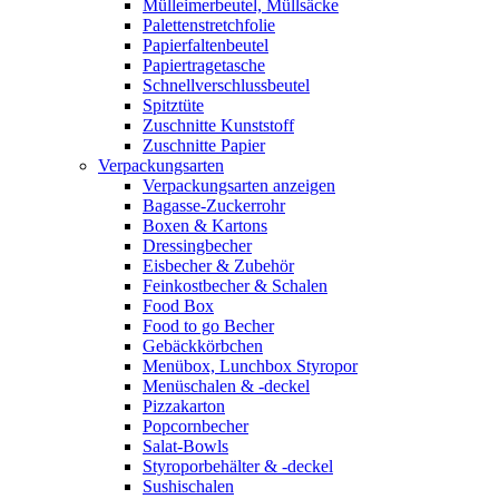
Mülleimerbeutel, Müllsäcke
Palettenstretchfolie
Papierfaltenbeutel
Papiertragetasche
Schnellverschlussbeutel
Spitztüte
Zuschnitte Kunststoff
Zuschnitte Papier
Verpackungsarten
Verpackungsarten anzeigen
Bagasse-Zuckerrohr
Boxen & Kartons
Dressingbecher
Eisbecher & Zubehör
Feinkostbecher & Schalen
Food Box
Food to go Becher
Gebäckkörbchen
Menübox, Lunchbox Styropor
Menüschalen & -deckel
Pizzakarton
Popcornbecher
Salat-Bowls
Styroporbehälter & -deckel
Sushischalen