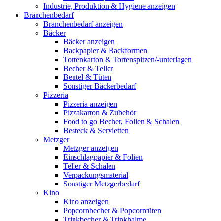
Industrie, Produktion & Hygiene anzeigen
Branchenbedarf
Branchenbedarf anzeigen
Bäcker
Bäcker anzeigen
Backpapier & Backformen
Tortenkarton & Tortenspitzen/-unterlagen
Becher & Teller
Beutel & Tüten
Sonstiger Bäckerbedarf
Pizzeria
Pizzeria anzeigen
Pizzakarton & Zubehör
Food to go Becher, Folien & Schalen
Besteck & Servietten
Metzger
Metzger anzeigen
Einschlagpapier & Folien
Teller & Schalen
Verpackungsmaterial
Sonstiger Metzgerbedarf
Kino
Kino anzeigen
Popcornbecher & Popcorntüten
Trinkbecher & Trinkhalme