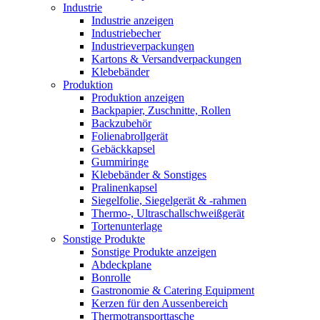
Industrie
Industrie anzeigen
Industriebecher
Industrieverpackungen
Kartons & Versandverpackungen
Klebebänder
Produktion
Produktion anzeigen
Backpapier, Zuschnitte, Rollen
Backzubehör
Folienabrollgerät
Gebäckkapsel
Gummiringe
Klebebänder & Sonstiges
Pralinenkapsel
Siegelfolie, Siegelgerät & -rahmen
Thermo-, Ultraschallschweißgerät
Tortenunterlage
Sonstige Produkte
Sonstige Produkte anzeigen
Abdeckplane
Bonrolle
Gastronomie & Catering Equipment
Kerzen für den Aussenbereich
Thermotransporttasche