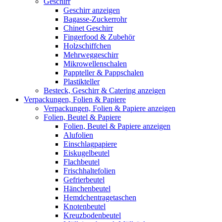
Geschirr
Geschirr anzeigen
Bagasse-Zuckerrohr
Chinet Geschirr
Fingerfood & Zubehör
Holzschiffchen
Mehrweggeschirr
Mikrowellenschalen
Pappteller & Pappschalen
Plastikteller
Besteck, Geschirr & Catering anzeigen
Verpackungen, Folien & Papiere
Verpackungen, Folien & Papiere anzeigen
Folien, Beutel & Papiere
Folien, Beutel & Papiere anzeigen
Alufolien
Einschlagpapiere
Eiskugelbeutel
Flachbeutel
Frischhaltefolien
Gefrierbeutel
Hänchenbeutel
Hemdchentragetaschen
Knotenbeutel
Kreuzbodenbeutel