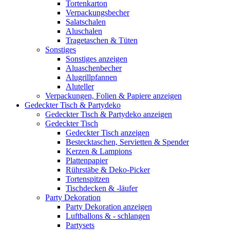
Tortenkarton
Verpackungsbecher
Salatschalen
Aluschalen
Tragetaschen & Tüten
Sonstiges
Sonstiges anzeigen
Aluaschenbecher
Alugrillpfannen
Aluteller
Verpackungen, Folien & Papiere anzeigen
Gedeckter Tisch & Partydeko
Gedeckter Tisch & Partydeko anzeigen
Gedeckter Tisch
Gedeckter Tisch anzeigen
Bestecktaschen, Servietten & Spender
Kerzen & Lampions
Plattenpapier
Rührstäbe & Deko-Picker
Tortenspitzen
Tischdecken & -läufer
Party Dekoration
Party Dekoration anzeigen
Luftballons & - schlangen
Partysets