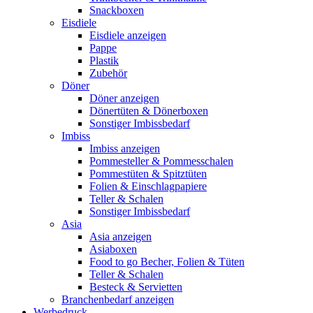
Snackboxen
Eisdiele
Eisdiele anzeigen
Pappe
Plastik
Zubehör
Döner
Döner anzeigen
Dönertüten & Dönerboxen
Sonstiger Imbissbedarf
Imbiss
Imbiss anzeigen
Pommesteller & Pommesschalen
Pommestüten & Spitztüten
Folien & Einschlagpapiere
Teller & Schalen
Sonstiger Imbissbedarf
Asia
Asia anzeigen
Asiaboxen
Food to go Becher, Folien & Tüten
Teller & Schalen
Besteck & Servietten
Branchenbedarf anzeigen
Werbedruck