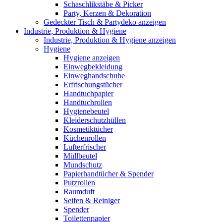
Schaschlikstäbe & Picker
Party, Kerzen & Dekoration
Gedeckter Tisch & Partydeko anzeigen
Industrie, Produktion & Hygiene
Industrie, Produktion & Hygiene anzeigen
Hygiene
Hygiene anzeigen
Einwegbekleidung
Einweghandschuhe
Erfrischungstücher
Handtuchpapier
Handtuchrollen
Hygienebeutel
Kleiderschutzhüllen
Kosmetiktücher
Küchenrollen
Lufterfrischer
Müllbeutel
Mundschutz
Papierhandtücher & Spender
Putzrollen
Raumduft
Seifen & Reiniger
Spender
Toilettenpapier