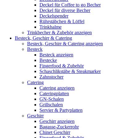
Deckel für Coffee to go Becher
Deckel für diverse Becher
Deckelspender
Rührstäbchen & Löffel
Trinkhalme
Trinkbecher & Zubehör anzeigen
Besteck, Geschirr & Catering
Besteck, Geschirr & Catering anzeigen
Besteck
Besteck anzeigen
Bestecke
Fingerfood & Zubehör
Schaschlikstäbe & Steakmarker
Zahnstocher
Catering
Catering anzeigen
Cateringplatten
GN-Schalen
Grillschalen
Servier & Partyplatten
Geschirr
Geschirr anzeigen
Bagasse-Zuckerrohr
Chinet Geschirr
Fingerfood & Zubehör