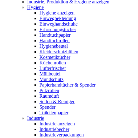
Industrie, Produktion & Hygiene anzeigen
Hygiene
Hygiene anzeigen
Einwegbekleidung
Einweghandschuhe
Erfrischungstücher
Handtuchpapier
Handtuchrollen
Hygienebeutel
Kleiderschutzhüllen
Kosmetiktücher
Küchenrollen
Lufterfrischer
Müllbeutel
Mundschutz
Papierhandtücher & Spender
Putzrollen
Raumduft
Seifen & Reiniger
Spender
Toilettenpapier
Industrie
Industrie anzeigen
Industriebecher
Industrieverpackungen