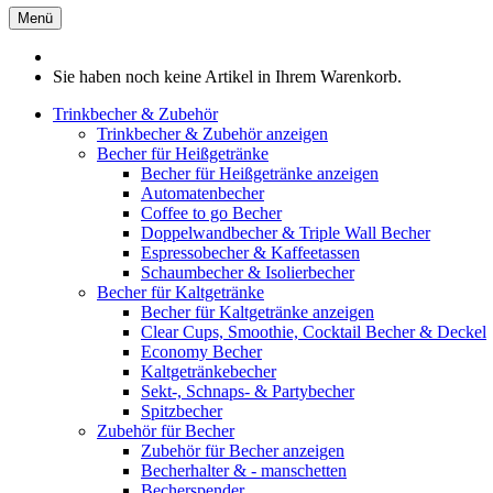
Menü
Sie haben noch keine Artikel in Ihrem Warenkorb.
Trinkbecher & Zubehör
Trinkbecher & Zubehör anzeigen
Becher für Heißgetränke
Becher für Heißgetränke anzeigen
Automatenbecher
Coffee to go Becher
Doppelwandbecher & Triple Wall Becher
Espressobecher & Kaffeetassen
Schaumbecher & Isolierbecher
Becher für Kaltgetränke
Becher für Kaltgetränke anzeigen
Clear Cups, Smoothie, Cocktail Becher & Deckel
Economy Becher
Kaltgetränkebecher
Sekt-, Schnaps- & Partybecher
Spitzbecher
Zubehör für Becher
Zubehör für Becher anzeigen
Becherhalter & - manschetten
Becherspender