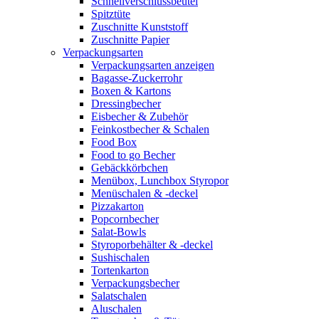
Schnellverschlussbeutel
Spitztüte
Zuschnitte Kunststoff
Zuschnitte Papier
Verpackungsarten
Verpackungsarten anzeigen
Bagasse-Zuckerrohr
Boxen & Kartons
Dressingbecher
Eisbecher & Zubehör
Feinkostbecher & Schalen
Food Box
Food to go Becher
Gebäckkörbchen
Menübox, Lunchbox Styropor
Menüschalen & -deckel
Pizzakarton
Popcornbecher
Salat-Bowls
Styroporbehälter & -deckel
Sushischalen
Tortenkarton
Verpackungsbecher
Salatschalen
Aluschalen