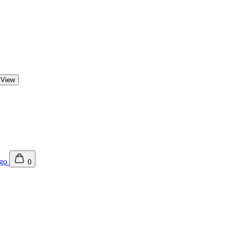
 View
0