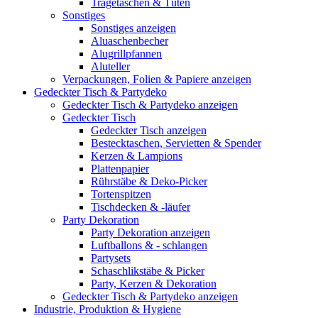
Tragetaschen & Tüten
Sonstiges
Sonstiges anzeigen
Aluaschenbecher
Alugrillpfannen
Aluteller
Verpackungen, Folien & Papiere anzeigen
Gedeckter Tisch & Partydeko
Gedeckter Tisch & Partydeko anzeigen
Gedeckter Tisch
Gedeckter Tisch anzeigen
Bestecktaschen, Servietten & Spender
Kerzen & Lampions
Plattenpapier
Rührstäbe & Deko-Picker
Tortenspitzen
Tischdecken & -läufer
Party Dekoration
Party Dekoration anzeigen
Luftballons & - schlangen
Partysets
Schaschlikstäbe & Picker
Party, Kerzen & Dekoration
Gedeckter Tisch & Partydeko anzeigen
Industrie, Produktion & Hygiene