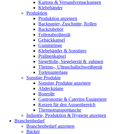
Kartons & Versandverpackungen
Klebebänder
Produktion
Produktion anzeigen
Backpapier, Zuschnitte, Rollen
Backzubehör
Folienabrollgerät
Gebäckkapsel
Gummiringe
Klebebänder & Sonstiges
Pralinenkapsel
Siegelfolie, Siegelgerät & -rahmen
Thermo-, Ultraschallschweißgerät
Tortenunterlage
Sonstige Produkte
Sonstige Produkte anzeigen
Abdeckplane
Bonrolle
Gastronomie & Catering Equipment
Kerzen für den Aussenbereich
Thermotransporttasche
Industrie, Produktion & Hygiene anzeigen
Branchenbedarf
Branchenbedarf anzeigen
Bäcker