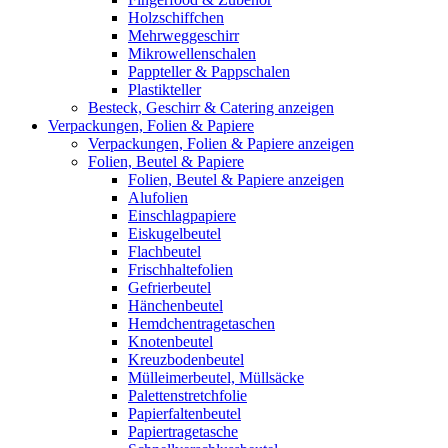
Holzschiffchen
Mehrweggeschirr
Mikrowellenschalen
Pappteller & Pappschalen
Plastikteller
Besteck, Geschirr & Catering anzeigen
Verpackungen, Folien & Papiere
Verpackungen, Folien & Papiere anzeigen
Folien, Beutel & Papiere
Folien, Beutel & Papiere anzeigen
Alufolien
Einschlagpapiere
Eiskugelbeutel
Flachbeutel
Frischhaltefolien
Gefrierbeutel
Hänchenbeutel
Hemdchentragetaschen
Knotenbeutel
Kreuzbodenbeutel
Mülleimerbeutel, Müllsäcke
Palettenstretchfolie
Papierfaltenbeutel
Papiertragetasche