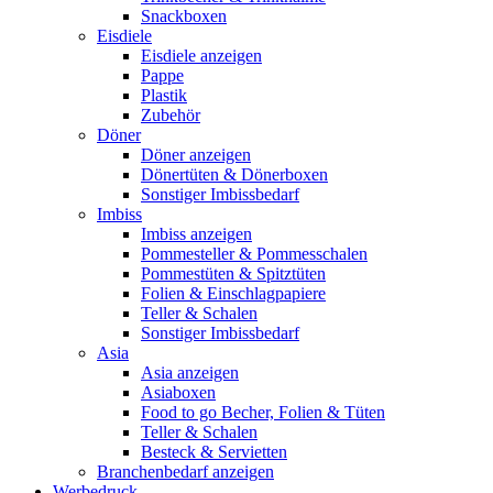
Snackboxen
Eisdiele
Eisdiele anzeigen
Pappe
Plastik
Zubehör
Döner
Döner anzeigen
Dönertüten & Dönerboxen
Sonstiger Imbissbedarf
Imbiss
Imbiss anzeigen
Pommesteller & Pommesschalen
Pommestüten & Spitztüten
Folien & Einschlagpapiere
Teller & Schalen
Sonstiger Imbissbedarf
Asia
Asia anzeigen
Asiaboxen
Food to go Becher, Folien & Tüten
Teller & Schalen
Besteck & Servietten
Branchenbedarf anzeigen
Werbedruck