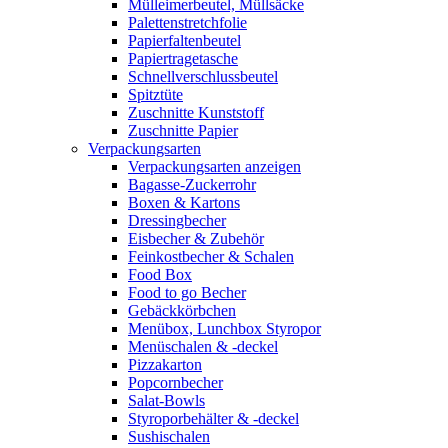
Mülleimerbeutel, Müllsäcke
Palettenstretchfolie
Papierfaltenbeutel
Papiertragetasche
Schnellverschlussbeutel
Spitztüte
Zuschnitte Kunststoff
Zuschnitte Papier
Verpackungsarten
Verpackungsarten anzeigen
Bagasse-Zuckerrohr
Boxen & Kartons
Dressingbecher
Eisbecher & Zubehör
Feinkostbecher & Schalen
Food Box
Food to go Becher
Gebäckkörbchen
Menübox, Lunchbox Styropor
Menüschalen & -deckel
Pizzakarton
Popcornbecher
Salat-Bowls
Styroporbehälter & -deckel
Sushischalen