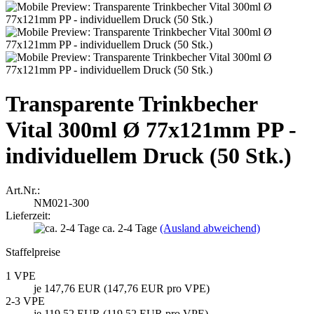
Transparente Trinkbecher
Vital 300ml Ø 77x121mm PP -
individuellem Druck (50 Stk.)
Art.Nr.:
NM021-300
Lieferzeit:
ca. 2-4 Tage
(Ausland abweichend)
Staffelpreise
1 VPE
je 147,76 EUR (147,76 EUR pro VPE)
2-3 VPE
je 119,52 EUR (119,52 EUR pro VPE)