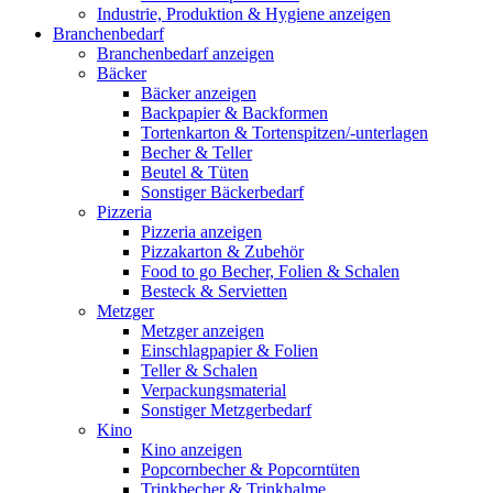
Industrie, Produktion & Hygiene anzeigen
Branchenbedarf
Branchenbedarf anzeigen
Bäcker
Bäcker anzeigen
Backpapier & Backformen
Tortenkarton & Tortenspitzen/-unterlagen
Becher & Teller
Beutel & Tüten
Sonstiger Bäckerbedarf
Pizzeria
Pizzeria anzeigen
Pizzakarton & Zubehör
Food to go Becher, Folien & Schalen
Besteck & Servietten
Metzger
Metzger anzeigen
Einschlagpapier & Folien
Teller & Schalen
Verpackungsmaterial
Sonstiger Metzgerbedarf
Kino
Kino anzeigen
Popcornbecher & Popcorntüten
Trinkbecher & Trinkhalme