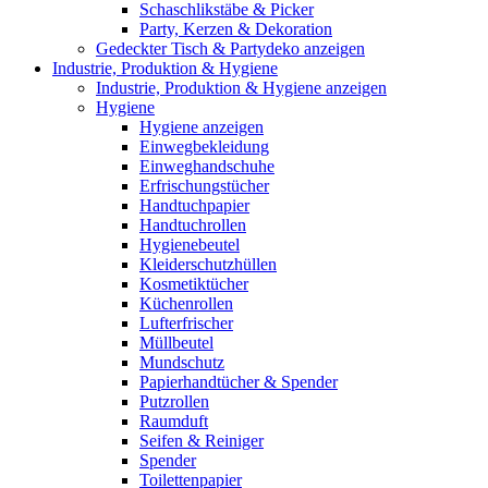
Schaschlikstäbe & Picker
Party, Kerzen & Dekoration
Gedeckter Tisch & Partydeko anzeigen
Industrie, Produktion & Hygiene
Industrie, Produktion & Hygiene anzeigen
Hygiene
Hygiene anzeigen
Einwegbekleidung
Einweghandschuhe
Erfrischungstücher
Handtuchpapier
Handtuchrollen
Hygienebeutel
Kleiderschutzhüllen
Kosmetiktücher
Küchenrollen
Lufterfrischer
Müllbeutel
Mundschutz
Papierhandtücher & Spender
Putzrollen
Raumduft
Seifen & Reiniger
Spender
Toilettenpapier