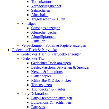
Tortenkarton
Verpackungsbecher
Salatschalen
Aluschalen
Tragetaschen & Tüten
Sonstiges
Sonstiges anzeigen
Aluaschenbecher
Alugrillpfannen
Aluteller
Verpackungen, Folien & Papiere anzeigen
Gedeckter Tisch & Partydeko
Gedeckter Tisch & Partydeko anzeigen
Gedeckter Tisch
Gedeckter Tisch anzeigen
Bestecktaschen, Servietten & Spender
Kerzen & Lampions
Plattenpapier
Rührstäbe & Deko-Picker
Tortenspitzen
Tischdecken & -läufer
Party Dekoration
Party Dekoration anzeigen
Luftballons & - schlangen
Partysets