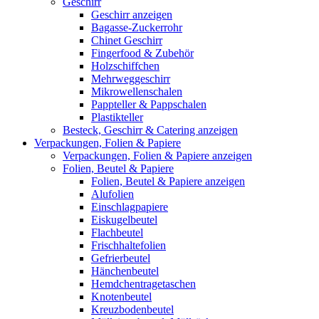
Geschirr
Geschirr anzeigen
Bagasse-Zuckerrohr
Chinet Geschirr
Fingerfood & Zubehör
Holzschiffchen
Mehrweggeschirr
Mikrowellenschalen
Pappteller & Pappschalen
Plastikteller
Besteck, Geschirr & Catering anzeigen
Verpackungen, Folien & Papiere
Verpackungen, Folien & Papiere anzeigen
Folien, Beutel & Papiere
Folien, Beutel & Papiere anzeigen
Alufolien
Einschlagpapiere
Eiskugelbeutel
Flachbeutel
Frischhaltefolien
Gefrierbeutel
Hänchenbeutel
Hemdchentragetaschen
Knotenbeutel
Kreuzbodenbeutel