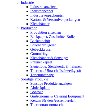
Industrie
Industrie anzeigen
Industriebecher
Industrieverpackungen
Kartons & Versandverpackungen
Klebebänder
Produktion
Produktion anzeigen
Backpapier, Zuschnitte, Rollen
Backzubehör
Folienabrollgerät
Gebäckkapsel
Gummiringe
Klebebänder & Sonstiges
Pralinenkapsel
Siegelfolie, Siegelgerät & -rahmen
Thermo-, Ultraschallschweißgerät
Tortenunterlage
Sonstige Produkte
Sonstige Produkte anzeigen
Abdeckplane
Bonrolle
Gastronomie & Catering Equipment
Kerzen für den Aussenbereich
Thermotransporttasche